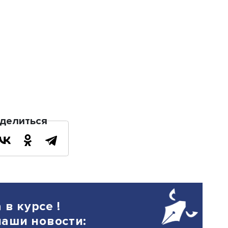
ий семинар.
ько мотивирует подчиненных, но и
вной ролевой моделью. Его вовлечен
ность учителей генерировать идеи.
кспериментирует с новыми практикам
кже уделяет время методологической 
ителями и заместителями. Авторитарн
тся к мнению заместителей и учителе
я коллегиально.
е, при соблюдении этих условий «ни
азвиваются во всех школьных сегмен
ствуют не только учителя из разных 
 очередь, развивает школу и позволяе