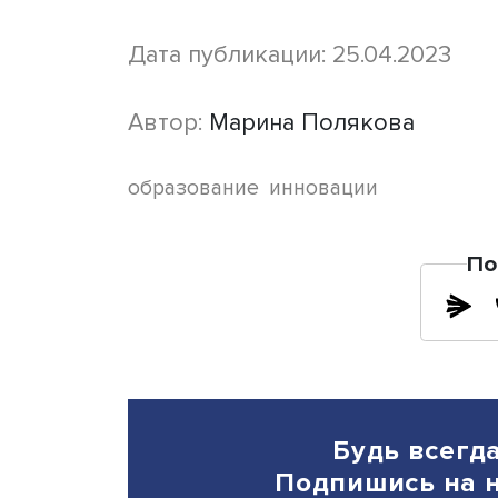
региональный методическ
При этом директор не тол
выступает для них позити
в работу повышает способ
Поэтому директор и сам э
ведет часть уроков, а та
методической работе с уч
ему чужда: он прислушивае
часть решений принимаетс
Как показало исследовани
инновации» возникают и р
реализации инициатив уча
но и ученики, что, в свою