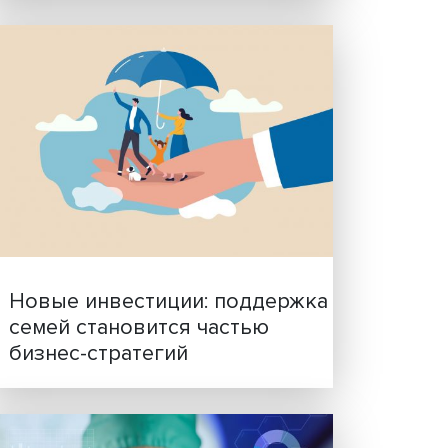
Гены, иммунитет и органо
дание
ученые представили нов
ь в
исследования в области
биомедицины
инаре
ние
ая
ода».
стики
на