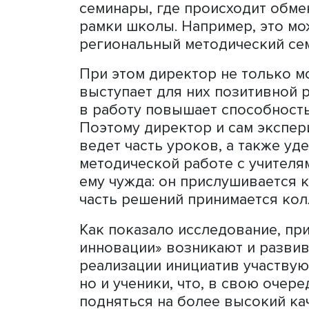
думать, что они останутся
никому не нужно», — расс
Некоторые исследователи
изменения, директорами 
Такой директор имеет соб
развиваться школа и что д
счет. Трансформирующий 
развиваться и искать нов
их пробовать, мотивирует
конкурсах и грантах.
Он нацелен на то, чтобы 
поэтому обладает широкой
семинары, где происходит
рамки школы. Например, э