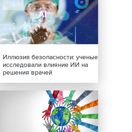
чной
Новые инвестиции: подд
семей становится частью
и», то
бизнес-стратегий
емы
зрения
ь
дрению
ости