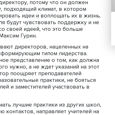
е стимулы, например поддержка
едено такое понятие, как «коллективн
ая включает персональную
яемые преподавательским составом ц
имости улучшений. Респонденты отме
 коллектива может стать серьезным
ия новшеств. Кроме того, хорошо, ко
льное или статусное, отметил доклад
я и внедрения идей атмосфера во м
олы, то есть от директора.
ится директору, потому что он долж
сферу, подходящий климат, в которо
 генерировать идеи и воплощать их в 
чителя будут чувствовать поддержку