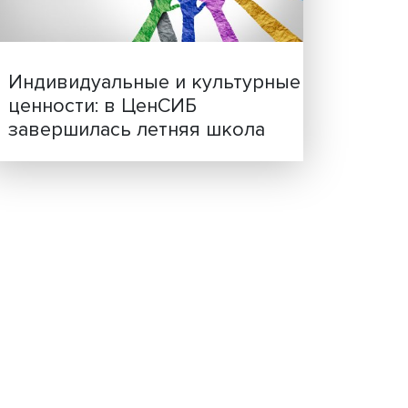
ая
Иллюзия безопасности: 
исследовали влияние ИИ
ели и
решения врачей
чали,
гда
чик.
ногом
ен
м
жизнь.
 и не
Индивидуальные и культ