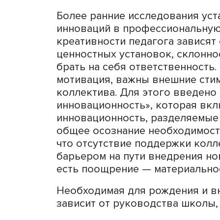
образовательная среда. Д
литературы и интервью с 
которые являются базой д
В центре исследования на
есть инициативы, возника
образования. Главными ак
предложения идей, так и 
выступают учителя.
Более ранние исследовани
инноваций в профессиона
креативности педагога зав
ценностных установок, ск
брать на себя ответствен