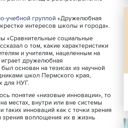
Фото: iStock
 важно поддерживать и поощрять соз
иированных учителями. Решающую рол
образовательная среда и директор с
идерства. Эту тему обсудили на сем
учителя: роли и вклад в распростране
н
научно-учебной группой
«Дружелюбн
а перекрестке интересов школы и гор
ограммы «Сравнительные социальные
ин рассказал о том, какие характери
аместителям и учителям, нацеленным 
в этом играет дружелюбная