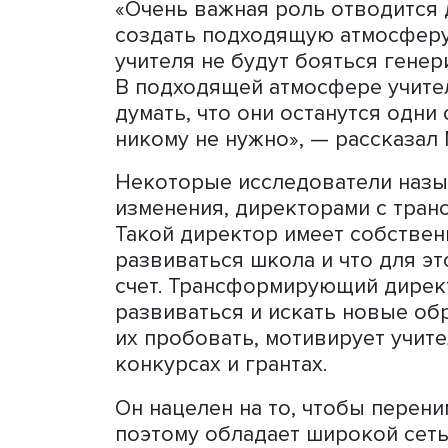
мотивация, важны внешни
коллектива. Для этого вв
инновационность», котор
инновационность, раздел
общее осознание необход
что отсутствие поддержки
барьером на пути внедрен
есть поощрение — материа
Необходимая для рождени
зависит от руководства шк
«Очень важная роль отвод
создать подходящую атмо
учителя не будут бояться
В подходящей атмосфере у