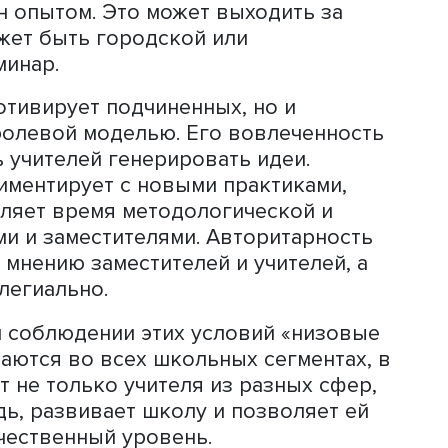
 одни со своей идеей, что это больше
казал Максим Гурин.
 называют директоров, нацеленных 
с трансформирующим типом лидерства
ственное представление о том, как д
ля этого нужно, а не ждет указаний н
директор поощряет преподавателей
ые образовательные практики, не боя
 учителей и заместителей участвовать
перенимать лучшие практики из других
 сетью контактов, направляет учител
 обмен опытом. Это может выходить 
то может быть городской или