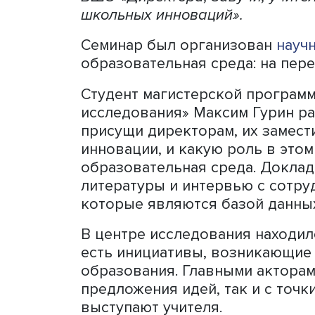
Для развития школы очень
низовых инноваций, иниц
этом играет дружелюбная 
трансформирующим типом л
ВШЭ «Директора, завучи, 
школьных инноваций».
Семинар был организова
образовательная среда: н
Студент магистерской пр
исследования» Максим Гур
присущи директорам, их з
инновации, и какую роль 