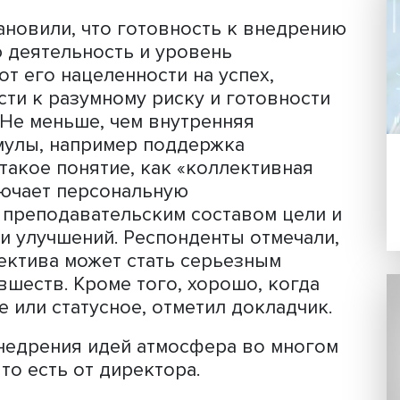
оклад был основан на тезисах из нау
сотрудниками школ Пермского края,
анных для НУГ.
ходилось понятие «низовые инноваци
ющие на местах, внутри или вне сист
торами таких инноваций как с точки 
с точки зрения воплощения их в жизн
я установили, что готовность к вне
льную деятельность и уровень
исят от его нацеленности на успех,
лонности к разумному риску и готовн
ность. Не меньше, чем внутренняя