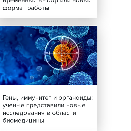
Платформенная занятост
временный выбор или н
формат работы