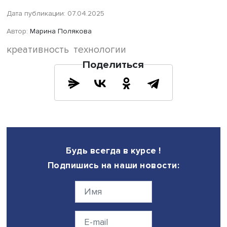
специальностей, заявил спикер. По его мнению,
перспективнее всего она получится у молодежи, поэто
пригласил принять участие в мероприятиях Центра
студенческое сообщество Вышки.
Мы несомненно хотим быть лидерами, но какими и в че
именно, это вызывает вопросы, и тут уже подключаетс
креативность, подвел итоги дискуссии модератор
конференции, заместитель заведующего кафедрой Шк
инноватики и предпринимательства
Евгений Савелёнок
ключевой вопрос, и рано или поздно мы все равно ста
лидерами. Мы, может быть, уже являемся лидерами, про
ещё пока этого до конца не осознаем. А когда мы это 
и всем об этом скажем, тогда, наверное, для всех оста
уже будет поздно что-то делать», - считает он.
Также пока остается дискуссионным вопрос, что такое
технологическое развитие и как его достигать.
«Наверное, мы все согласимся с тем, что побеждает в и
та страна, которая сильнее в военном или экономичес
плане, глобально побеждает та страна, которая способ