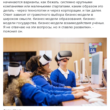
заделу, к подготовке кадров, к подготовке
преподавательского состава», - сказал он.
Он рассказал, что в Вышке проводятся форсайт-
исследования крупных корпораций, в том числе с
госучастием, были разработаны и утверждены методич
рекомендации по их проведению.
Инструмент форсайта уже хорошо себя зарекомендова
особенно, форсайт, связанный с креативностью, расск
директор Центра научно-технологического прогнозиро
Александр Чулок
. Он напомнил, что базовое понятие,
утвержденное в Концепции технологического развития 
это технологический суверенитет. Основные приоритет
научно-технологического развития совпадают у разны
стран. «Вопрос не в том, куда бежать - мы каким-то обр
его уже очертили, а в том, кто быстрее добежит. И вот т
начинаются варианты, как бежать: системно крупными
компаниями или маленькими стартапами, каким образо
делать - через технологии и через корпорации, и так да
Ответ зависит от грамотного выбора бизнес-модели в
широком смысле, бизнес-модели образования, бизнес
модели государства, бизнес-модели взаимодействия уч