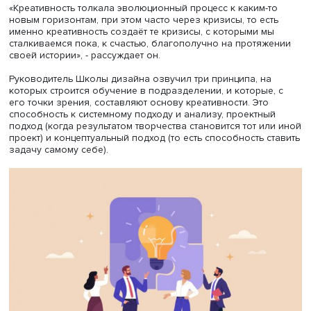
технологического развития". Именно креативный подхо
сделал человека человеком, заявил руководитель Шк
дизайна факультета креативных индустрий НИУ ВШЭ
Ар
Мещеряков
на пленарном заседании «Как креативность
образ будущего могут помочь России сделать
технологический скачок?».
«Креативность толкала эволюционный процесс к каким-
новым горизонтам, при этом часто через кризисы, то ес
именно креативность создаёт те кризисы, с которыми м
сталкиваемся пока, к счастью, благополучно на протя
своей истории», - рассуждает он.
Руководитель Школы дизайна озвучил три принципа, н
которых строится обучение в подразделении, и которые
его точки зрения, составляют основу креативности. Это
способность к системному подходу и анализу, проектн
подход (когда результатом творчества становится тот и
проект) и концептуальный подход (то есть способность 
задачу самому себе).