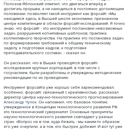
концептуальных. Ещё есть такие, которые умные,
концептуальные, но проект сделать не могут в силу, так
сказать, недостаточной творческой дисциплины. Ничег
страшного, но сейчас мы находимся перед следующим
вызовом, что креативным людям нужно возвращаться к
триаде. Некоторые концепции, которые ещё не до конц
сформулировались, но есть угрозы их формирования, 
могут нас привести совершенно не туда, куда нам бы
хотелось. Поэтому хотелось бы ещё понять, куда
технологический скачок может нас привести», - постави
спикер актуальный вопрос.
Советник генерального директора - руководитель
инновационного направления ПАО «Аэрофлот» Андрей
Полозов-Яблонский отметил, что двигаться вперёд и
достигать прорыва, а не находиться в постоянно дого
положении, позволяет такой инструмент как форсайт. «
находимся здесь, в Высшей школе экономики, признан
центре компетенции в области форсайт-исследований. 
знаю, что форсайт - это инструмент постановки невозм
задач, разрушения когнитивных шаблонов, практика
коллективного творчества. На практике это постановка
по формированию требований к общему техническому