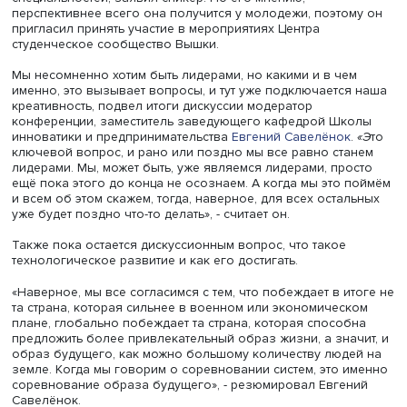
Чтобы ответить на вопрос, какие бизнес-модели и како
будущее мы хотим строить - причём не отлитое в моноли
многовариантное - и необходим грамотный креативный
подход.
Россия всегда была технологической нацией, считает
руководитель Центра технологического лидерства 2030
платформе АНО «Цифровая экономика» Ярослав Авдиев
17 века, когда мы начали становиться частью глобальн
мира, начали в какое-то новое пространство для себя
раскрываться, мы поняли, что без технологий никуда. 
понадобился флот, понадобились военные технологии,
железные дороги, радиоэлектроника, великие стройки 
века без технологий не обошлись, потом в космос поле
Сегодня это кибербезопасность и цифровое государст
управление, финтех, которые в нашей стране на высоте
технологическая нация, и мы поставили себе задачу бы
лидерами этого мира. Очень важно опереться на нашу
историю, но сегодня нам необходима дискуссия о том, 
такое наше технологическое будущее», - полагает он.
При этом дискуссия должна происходить между
гуманитариями и представителями технических