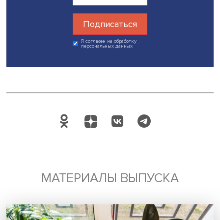
предложить более привлекательный образ жизни, а зна
образ будущего, как можно большому количеству люд
земле. Когда мы говорим о соревновании систем, это 
соревнование образа будущего», - резюмировал Евге
Савелёнок.
Дата публикации: 07.04.2025
Автор:
Марина Полякова
креативность
технологии
Поделиться
Будь всегда в курсе !