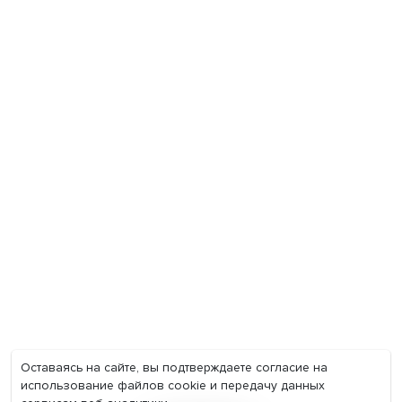
Экономика
Общество
Мир
Наука
Образование
Мнения
Фотогалерея
Видеогалерея
Подкасты
О нас
Контакты
Политика конфиденциальности