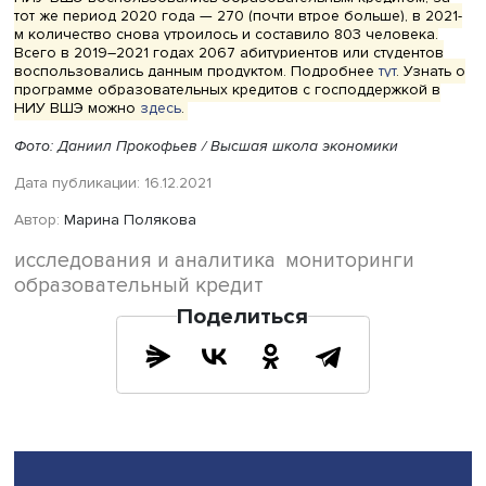
семьи имеют неудачный опыт с кредитами или ипотекой
поэтому категорически настроены против них: «Мы оче
долго платили ипотеку, мне этот кошмар вешать потом 
ребенка… Мы большие противники кредитов, лучше где
занять, не есть и не пить, но только не кредит».
Кроме того, родители боятся, что ребенок после оконч
вуза не найдет работу по профессии или изменит
мировоззрение, желания. В этом случае затраты не оку
и долг будет лишним бременем. Также многие говорил
возможности того, что ребенок не окончит вуз (вылетит
сам уйдет), а долг останется на нем «мертвым грузом».
Надо сказать, что эти страхи во многом оправданны.
Страхования действительно нет. В случае если студент 
учебу, льготный период закрывается, и заемщику прихо
погашать полный долг по рыночной процентной ставке,
обычный потребительский кредит, без поддержки
государства.
При этом родители отметили и плюсы образовательног
кредитования. Так, у ребенка появляется больше
самостоятельности, возможности выбора. Он уходит от