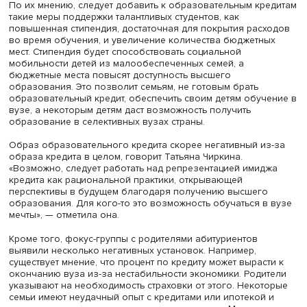
Более половины респондентов, независимо от образо
и доходов, назвали этот инструмент полезным и выраз
готовность обратиться за ним в случае необходимости.
Большинство из оставшейся части заявили, что не хотят
в долг (43%), многие также выразили недоверие к
финансовым организациям (17%) и отметили невыгодны
условия кредитования (14%).
Поработать над имиджем
«Несмотря на разные цели и условия получения в случ
потребительского и образовательного кредита,
представления родителей о последнем имеют негативн
характер. Репутация институтов, выдающих кредиты, и в
отрицательное отношение к долговым обязательствам
являются основными причинами, по которым родители 
готовы использовать данный инструмент поддержки», —
резюмируют авторы исследования.
По их мнению, следует добавить к образовательным кр
такие меры поддержки талантливых студентов, как