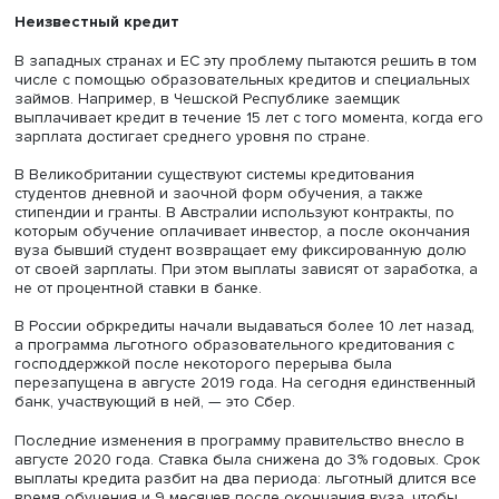
пунктах. Поступление в вуз и так влечет за собой затра
содержание ребенка, а если ему придется отправиться 
другой город, они еще больше возрастут. Поэтому для
жителей глубинки финансовый барьер становится
практически непреодолимым.
Таким образом, решение вчерашних школьников, куда 
учиться, зависит от материального достатка родителей.
Абитуриенты выбирают вуз не просто из желаемых, но и
куда смогут поступить в реальности.
Неизвестный кредит
В западных странах и ЕС эту проблему пытаются решить
числе с помощью образовательных кредитов и специа
займов. Например, в Чешской Республике заемщик
выплачивает кредит в течение 15 лет с того момента, ко
зарплата достигает среднего уровня по стране.
В Великобритании существуют системы кредитования
студентов дневной и заочной форм обучения, а также
стипендии и гранты. В Австралии используют контракты,
которым обучение оплачивает инвестор, а после окон