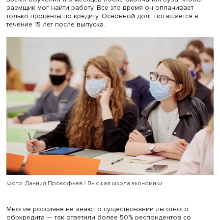
вуза бывший студент возвращает ему фиксированную 
от своей зарплаты. При этом выплаты зависят от зарабо
не от процентной ставки в банке.
В России обркредиты начали выдаваться более 10 лет 
а программа льготного образовательного кредитовани
господдержкой после некоторого перерыва была
перезапущена в августе 2019 года. На сегодня единст
банк, участвующий в ней, — это Сбер.
Последние изменения в программу правительство внес
августе 2020 года. Ставка была снижена до 3% годовых
выплаты кредита разбит на два периода: льготный длит
время обучения и 9 месяцев после окончания вуза, чт
заемщик мог найти работу. Все это время он оплачивае
только проценты по кредиту. Основной долг погашается
течение 15 лет после выпуска.