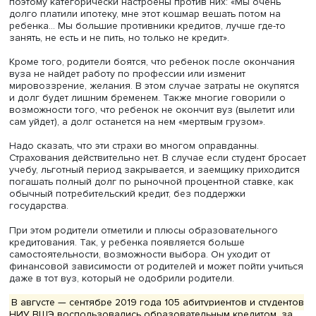
повышенная стипендия, достаточная для покрытия рас
во время обучения, и увеличение количества бюджетн
мест. Стипендия будет способствовать социальной
мобильности детей из малообеспеченных семей, а
бюджетные места повысят доступность высшего
образования. Это позволит семьям, не готовым брать
образовательный кредит, обеспечить своим детям обуч
вузе, а некоторым детям даст возможность получить
образование в селективных вузах страны.
Образ образовательного кредита скорее негативный и
образа кредита в целом, говорит Татьяна Чиркина.
«Возможно, следует работать над репрезентацией ими
кредита как рациональной практики, открывающей
перспективы в будущем благодаря получению высшег
образования. Для кого-то это возможность обучаться 
мечты», — отметила она.
Кроме того, фокус-группы с родителями абитуриентов
выявили несколько негативных установок. Например,
существует мнение, что процент по кредиту может вырас
окончанию вуза из-за нестабильности экономики. Роди
указывают на необходимость страховки от этого. Неко