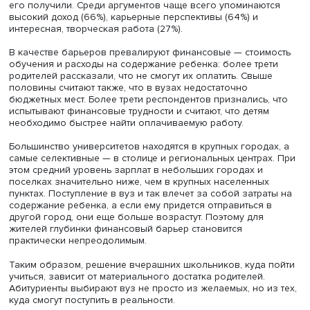
Института образования НИУ ВШЭ
Татьяна Чиркина
и ст
исследователь этого же подразделения
Амина Гусейно
Они отмечают, что система высшего образования нево
поддерживает социально-экономическое неравенство.
Как показали опросы, более 80% семей рассматривают
высшее образование как ценность и хотели бы, чтобы и
его получили. Среди аргументов чаще всего упоминаю
высокий доход (66%), карьерные перспективы (64%) и
интересная, творческая работа (27%).
В качестве барьеров превалируют финансовые — стои
обучения и расходы на содержание ребенка: более тре
родителей рассказали, что не смогут их оплатить. Свыш
половины считают также, что в вузах недостаточно
бюджетных мест. Более трети респондентов признались,
испытывают финансовые трудности и считают, что детям
необходимо быстрее найти оплачиваемую работу.
Большинство университетов находятся в крупных города
самые селективные — в столице и региональных центра
этом средний уровень зарплат в небольших городах и
поселках значительно ниже, чем в крупных населенных