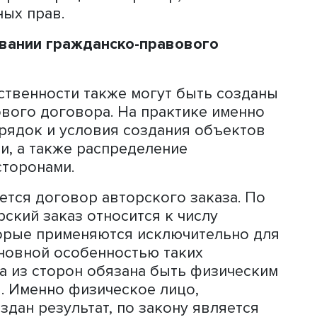
нности в соавторстве. Чтобы этого
 урегулировать взаимоотношения меж
ередко возникают вопросы по поводу
анным в соавторстве. Например, дале
зданной совместно, хотя это часто
тила она.
 что не все результаты интеллектуал
 объектами интеллектуальной
те, которым предоставляется правова
аях это происходит автоматически с м
в случае с объектами авторского прав
озможности охраны объектов авторс
ых спорах, когда устанавливается, яв
том творческого труда. В других же