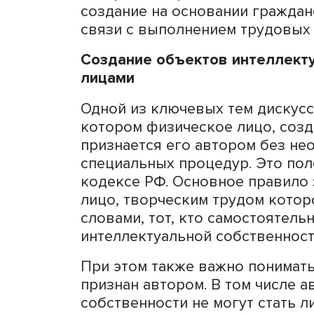
показаться простым, но п
для правовой защиты созд
Гражданский кодекс опре
как «результаты интеллек
ним средства индивидуали
услуг и предприятий, кот
Лектор выделила три осн
авторского права: самост
создание на основании гр
связи с выполнением тру
Создание объектов инте
лицами
Одной из ключевых тем ди