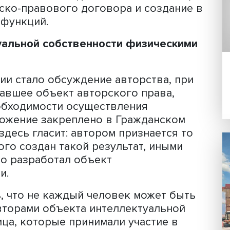
онимание его особенностей крайне в
анных объектов, добавила она.
деляет интеллектуальную собственно
туальной деятельности и приравненн
зации юридических лиц, товаров, раб
орым предоставляется правовая охран
овных подхода к созданию объектов
оятельное создание (физическими лиц
ажданско-правового договора и созд
довых функций.
ллектуальной собственности физиче
скуссии стало обсуждение авторства