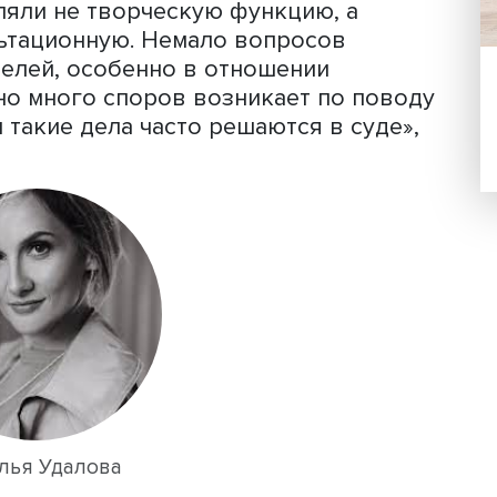
 создавшее объект авторского права
без необходимости осуществления
то положение закреплено в Гражданс
вило здесь гласит: автором признает
которого создан такой результат, ин
оятельно разработал объект
нности.
имать, что не каждый человек может
исле авторами объекта интеллектуаль
ать лица, которые принимали участие
ществляли не творческую функцию, а
консультационную. Немало вопросов
оводителей, особенно в отношении
таточно много споров возникает по 