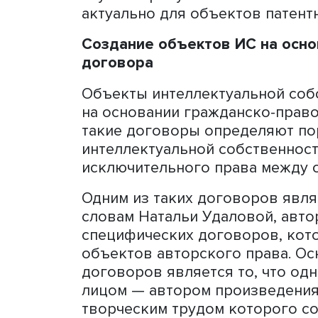
интеллектуальной собстве
избежать, нужно заранее
участниками процесса. «Н
является ли объект напис
каждая песня считается со
подразумевается», — отме
Также спикер обозначила,
деятельности признаются
собственности, а только 
охрана. В некоторых случ
создания, как, например, 
Однако нередко вопрос в
права возникает в судебн
ли произведение результа