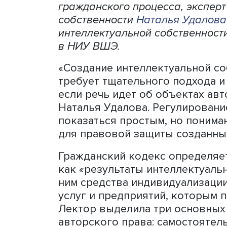
Как избежать споров при 
Что важно учесть при зак
нюансы кроются в создани
вопросы ответила препода
гражданского процесса, э
собственности
Наталья Уд
интеллектуальной собстве
в НИУ ВШЭ.
«Создание интеллектуальн
требует тщательного подх
если речь идет об объект
Наталья Удалова. Регулир