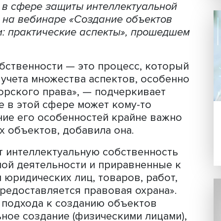
Фото: iStock
создании интеллектуальной собственн
лючении договоров с авторами? Какие
и служебных произведений? На эти и 
ватель кафедры гражданского права 
ксперт в сфере защиты интеллектуаль
алова
на вебинаре «Создание объект
нности: практические аспекты», прош
ой собственности — это процесс, ко
ода и учета множества аспектов, осо
ах авторского права», — подчеркивае
ование в этой сфере может кому-то