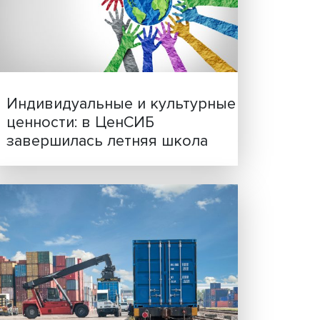
ажно
Иллюзия безопасности: 
исследовали влияние ИИ
решения врачей
сть
ые к
от,
а».
ами),
ание в
скими
Индивидуальные и культ
, при