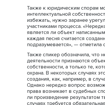
того, кто именно был авто
— добавляет Наталья Удал
Также к юридическим спо