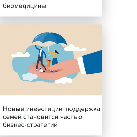
Гены, иммунитет и органо
ученые представили нов
исследования в области
биомедицины