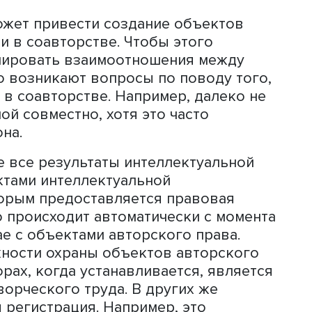
ром, и такие дела часто решаются в с
ова.
Наталья Удалова
рам может привести создание объект