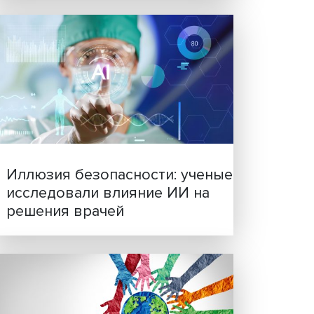
Новые инвестиции: подд
ости?
семей становится частью
бизнес-стратегий
другие
и
ной
ов
едшем
торый
бенно
т