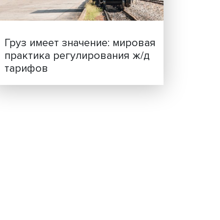
ценности: в ЦенСИБ
,
завершилась летняя шко
ком
ся то
ыми
 быть
ной
 в
Груз имеет значение: мир
поводу