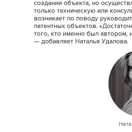
котором физическое лицо,
признается его автором 
специальных процедур. Э
кодексе РФ. Основное пра
лицо, творческим трудом 
словами, тот, кто самост
интеллектуальной собстве
При этом также важно пон
признан автором. В том ч
собственности не могут ст
создании объекта, но осу
только техническую или 
возникает по поводу рук
патентных объектов. «Дос