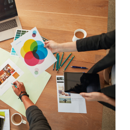
ься результатов экспертиз Роспатент
мает до 19 месяцев и стоит порядка 
ась, заявитель получает свидетельст
елании можно получить бумажную вер
вителен в течение 10 лет, затем его 
ать неограниченное количество раз).
 миссии, подчеркивает старший дире
ШЭ, директор
Центра бренд-медиа
ндустрий
Андрей Лавров
.