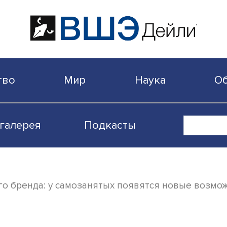
бщество
Мир
Наука
Видеогалерея
Подкасты
венного бренда: у самозанятых появятся 