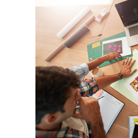
После этого нужно дождат
Весь процесс обычно зани
тысяч рублей.
Если регистрация состоял
электронном виде, при ж
Товарный знак будет дейст
продлить (это можно сдел
Любой бренд начинается с
по коммуникациям НИУ В
факультета креативных и