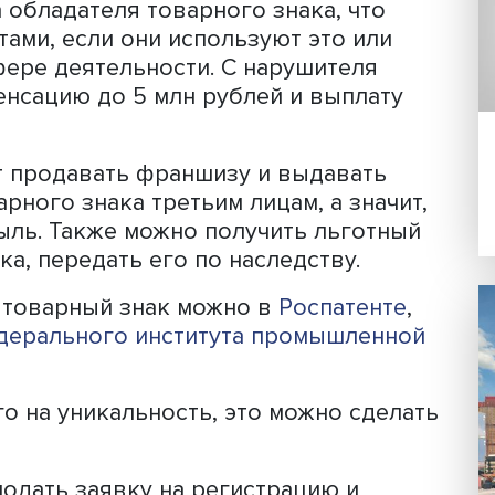
ьные покупатели будут узнавать това
р, маркетплейсы разрешают указыват
в карточке товара, а значит,
е найти всю предлагаемую брендом
ее оригинальности.
ляют самозанятым еще несколько в
го — возможность защищать свой бр
альную маркировку. Регистрация в
права обладателя товарного знака, ч
курентами, если они используют это 
 же сфере деятельности. С нарушител
 компенсацию до 5 млн рублей и выпл
смогут продавать франшизу и выдава