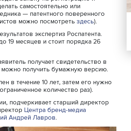
 товарного знака третьим лицам, а з
 прибыль. Также можно получить льг
о знака, передать его по наследству.
енный товарный знак можно в
Роспат
йте
Федерального института промышл
ить его на уникальность, это можно с
в.
рму, подать заявку на регистрацию и
жно сделать самостоятельно или
и посредника — патентного поверенн
ых юристов можно посмотреть
здесь
).