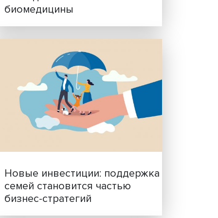
Гены, иммунитет и органо
ученые представили нов
исследования в области
биомедицины