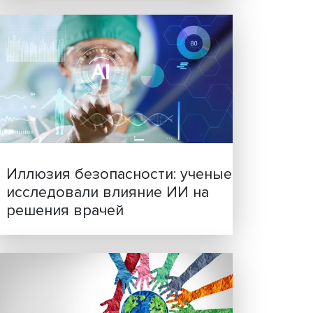
Новые инвестиции: подд
семей становится частью
знак.
бизнес-стратегий
д и
акон
м
зом,
вой