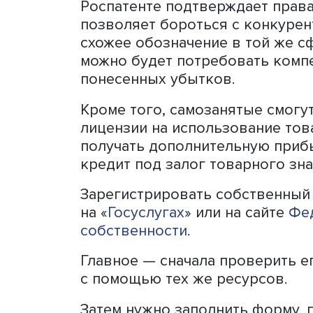
бизнес, так как потенциал
услуги «в лицо». Наприме
зарегистрированный бренд 
потребителям будет легч
продукцию и убедиться в 
Новые правила предостав
преимуществ. Прежде все
суде, отстаивая его уник
Роспатенте подтверждает 
позволяет бороться с кон
схожее обозначение в той
можно будет потребовать
понесенных убытков.
Кроме того, самозанятые 