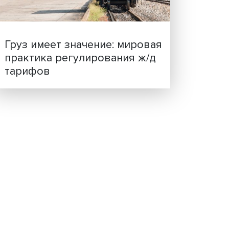
ценности: в ЦенСИБ
начит,
завершилась летняя шко
отный
енте
,
енной
делать
ого
Груз имеет значение: мир