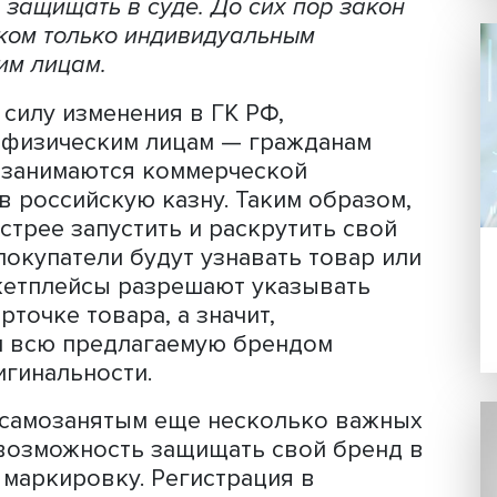
Фото: iStock
во зарегистрировать свой товарный 
создать собственный уникальный брен
 также защищать в суде. До сих пор з
м знаком только индивидуальным
ическим лицам.
ают в силу изменения в ГК РФ,
также физическим лицам — граждана
оторые занимаются коммерческой
алоги в российскую казну. Таким обра
до быстрее запустить и раскрутить с