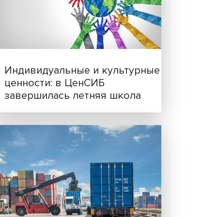
р или
Иллюзия безопасности: 
ь
исследовали влияние ИИ
решения врачей
ажных
енд в
то
или
я
ату
Индивидуальные и культ
ть