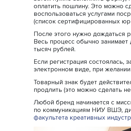
лицензии на использование
получать дополнительную
кредит под залог товарног
Зарегистрировать собств
на «
Госуслугах
» или на са
собственности
.
Главное — сначала провер
с помощью тех же ресурсо
Затем нужно заполнить фо
оплатить пошлину. Это мо
воспользоваться услугам
(список сертифицированн