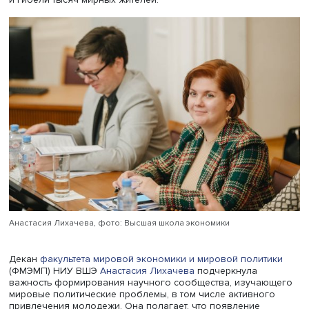
стало приоритетом ее внешней политики. Дипломат пол
важно определить критерии отнесения стран к мировом
большинству и понимать, что оно неоднородно, а амби
новых лидеров подтверждаются их экономическими ус
— совокупный ВВП стран БРИКС уже превысил аналоги
показатель G7. Запад, по мнению Андрея Руденко, пыта
удержать свое доминирование, прибегая к неоколони
методам, что усиливает недовольство многих стран.
Посол Йемена в России Ахмед Салем аль-Вахейши отме
что страны, получившие независимость после заверше
Второй мировой войны, стремились сократить разрыв в
экономическом и социальном развитии, но он продолж
увеличиваться. Это, по его мнению, подтверждает важн
создания нового справедливого мирового порядка,
основанного на взаимном уважении. Он напомнил
участникам о продолжающемся ближневосточном кон
и гибели тысяч мирных жителей.