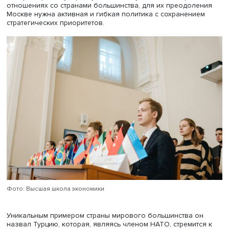
доминирования группы стран», — сказал он. Профессо
ВШЭ полагает, что фундаментом мирового сообщества 
стать ШОС и БРИКС, имеющие большой потенциал для
формирования финансовой, энергетической и логисти
систем, а также в области обеспечения безопасности.
По его мнению, разнообразие стран мирового больши
создает преимущество перед Западом, но одновремен
России следует добиваться более серьезной синергии 
партнерами, а для этого надо больше знать о странах,
совместно с которыми выстраивается новая структура
международных отношений, создавать новую
информационную среду.
России не следует отказываться от работы в ООН, но о
должна выступать за реформу СБ ООН и других ее струк
требовать перенести штаб-квартиры международных
организаций в Каир, Стамбул или другой город. Также
стране вместе с партнерами пора сформировать свою
концепцию защиты окружающей среды, противопостави
повестке Запада, создать независимые рейтинговые
агентства. «Мы должны продвигать принципы открытост
информации, бороться с цензурой западных технологи