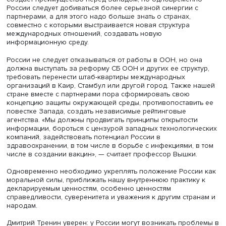
Дмитрий Тренин, фото: Высшая школа экономики
В России, считает Дмитрий Тренин, произошла революц
внешней политике: впервые за 300 лет Европа и США
перестали были моделью и менторами России. Он
подчеркнул: наша страна много получила благодаря
взаимодействию с Западом, но в ближайшей перспект
урегулирование отношений маловероятно — неясно, ч
будет фундаментом нормализации.
По мнению Дмитрия Тренина, политика России в отнош
стран мирового большинства должна стать основой
строительства нового миропорядка, приемлемого для 
страны и ее партнеров. «Надо практически выстраивать 
который придет на смену гегемонии одной державы и