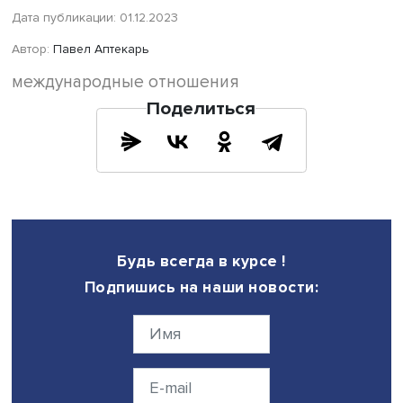
Фото: Высшая школа экономики
Уникальным примером страны мирового большинства 
назвал Турцию, которая, являясь членом НАТО, стремит
самостоятельности внешней политики. В российских
интересах поддерживать ее и ограничивать турецкую
экспансию в чувствительных для нашей страны областях
Африке России пора переходить от деклараций к делу, 
следует больше внимания уделять Пакистану, сохраняя
хорошие отношения с Индией.
«Траектория развития мирового большинства — путь к