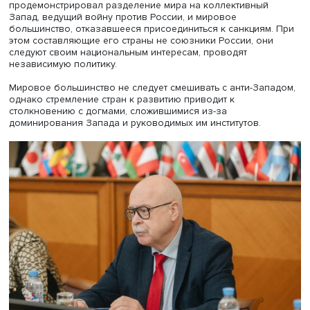
мира прежними подходами к решению мировых пробле
деятельностью международных институтов. Анастасия
Лихачева считает: сотрудничество в сфере обеспечени
продовольствия и климатических проблем продолжает
благодаря, а вопреки их деятельности. Большая часть
мирового большинства стремится к развитию, важно сд
это мирными и творческими методами. «Мы надеемся, чт
идеи будут услышаны и мы будем перестраивать наши
представления о мире, думать, как выглядит карта наде
мирового большинства», — сказала декан ФМЭМП.
Конференцию также приветствовали научный руководи
Института востоковедения РАН Виталий Наумкин и дире
ИНИОН РАН Алексей Кузнецов.
Профессор-исследователь НИУ ВШЭ
Дмитрий Тренин
представил доклад «Политика России в отношении мир
большинства». Он подчеркнул: термин «мировое
большинство» стал первым за долгое время определен
переводимым с русского языка на английский, а не нао
По словам Дмитрия Тренина, термин родился в Вышке, 
автор — профессор-исследователь
Федор Лукьянов
.