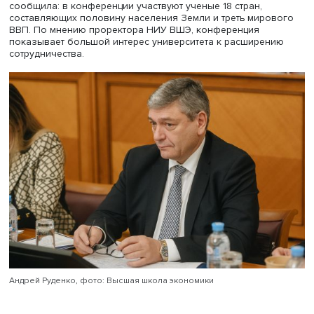
Проректор НИУ ВШЭ
Виктория Панова
уверена, что ст
мирового большинства следует пользоваться именно э
термином, поскольку определение «Глобальный Юг»
навязано им извне и предполагает догоняющее развит
следование созданным правилам без участия многих ст
«Мировое большинство — это страны, разделяющие пр
взаимоуважения, суверенитета, равенства и справедлив
это страны, которые не навязывают свою точку зрения
государствам и народам», — сказала Виктория Панова.
сообщила: в конференции участвуют ученые 18 стран,
составляющих половину населения Земли и треть миро
ВВП. По мнению проректора НИУ ВШЭ, конференция
показывает большой интерес университета к расшире
сотрудничества.