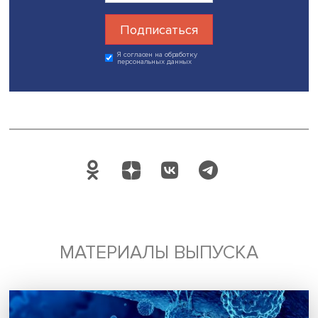
многополярному миру, это небесконфликтный мир, путь
устлан шипами разногласий, мы на них часто наступаем.
Взаимоотношения с мировым большинством должны ст
центром нашей внешней политики на длительную
перспективу», — подытожил Дмитрий Тренин.
В обсуждении доклада приняли участие посол Боливии
России Мария Луиса Рамос Урсагасте, генеральный дир
Pakistan House — International Think Tank Мухаммад Атар
Джавед, генеральный директор Yukihisa Oikawa Institute
Юкихиса Оикава и старший научный сотрудник
Центра
комплексных европейских и международных исследов
НИУ ВШЭ
Лев Сокольщик
.
Работа конференции продолжилась в тематических сек
по проблемам методологии зарубежного регионоведе
изучения Ближнего Востока, Юго-Восточной Азии, Сев
Восточной Азии, Южной Азии и Европы.
Дата публикации: 01.12.2023
Автор:
Павел Аптекарь