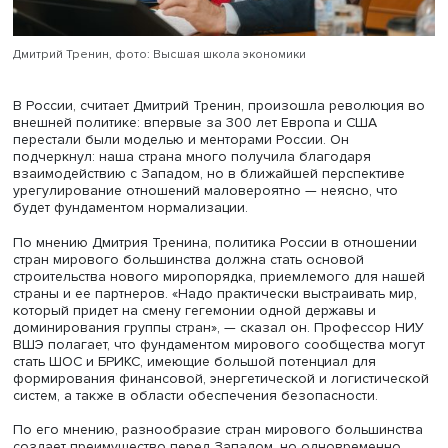
По мнению докладчика, конфликт на Украине
продемонстрировал разделение мира на коллективный
Запад, ведущий войну против России, и мировое
большинство, отказавшееся присоединиться к санкциям
этом составляющие его страны не союзники России, он
следуют своим национальным интересам, проводят
независимую политику.
Мировое большинство не следует смешивать с анти-За
однако стремление стран к развитию приводит к
столкновению с догмами, сложившимися из-за
доминирования Запада и руководимых им институтов.