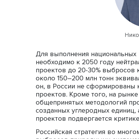
парниковых газов, зарег
проекты, началась и торг
компании, например «РУСА
снижения углеродного сле
выбросов природно-клима