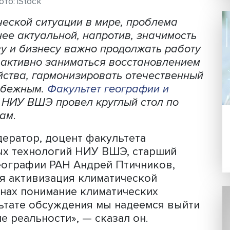
Фото: iStock
олитической ситуации в мире, пробле
ла менее актуальной, напротив, значи
ударству и бизнесу важно продолжать 
тами, активно заниматься восстанов
о хозяйства, гармонизировать отечест
 с зарубежным.
Факультет географии и
ологий
НИУ ВШЭ провел круглый стол 