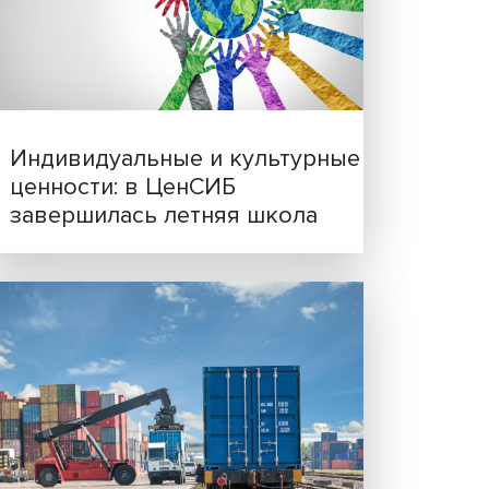
Иллюзия безопасности: 
исследовали влияние ИИ
ий
решения врачей
,
 выйти
й ВШЭ
ха».
ду
Индивидуальные и культ