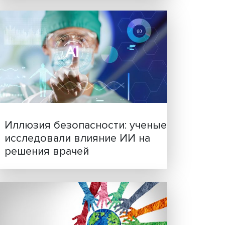
Новые инвестиции: подд
семей становится частью
бизнес-стратегий
ма
мость
работу
лением
венный
по