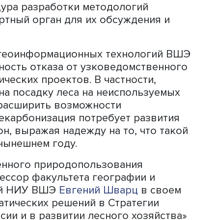
офсетные единицы не допускаются на
ынок (ЕС) или их роль ограничена (К
зилии) отражает наши конкурентные
е гармонизировать наш подход с
, результаты работы будущего
рынка не будут признаны в мире. Кр
м экспорта российских углеродных ед
е реальна возможность их покупки
экспортерами.
й стратегией Николай Куричев назва
глеродного рынка и его признание
ужно следовать международным стан
 Но без качественной экспертизы,
ачественных методологий проектов