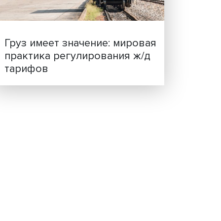
ценности: в ЦенСИБ
завершилась летняя шко
е
егии
Груз имеет значение: мир