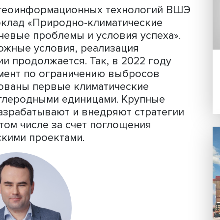
проектам
.
го модератор, доцент факультета
ионных технологий НИУ ВШЭ, старш
ута географии РАН Андрей Птичников
юдается активизация климатической
х странах понимание климатических
 результате обсуждения мы надеемся
знание реальности», — сказал он.
фии и геоинформационных технологи
ил доклад «Природно-климатические
и: ключевые проблемы и условия успе
я на сложные условия, реализация
 России продолжается. Так, в 2022 го
ксперимент по ограничению выбросов