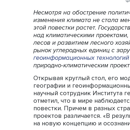
Несмотря на обострение п
изменения климата не ста
этой повестки растет. Гос
над климатическими проек
лесов и развитием лесног
рынок углеродных единиц
геоинформационных техн