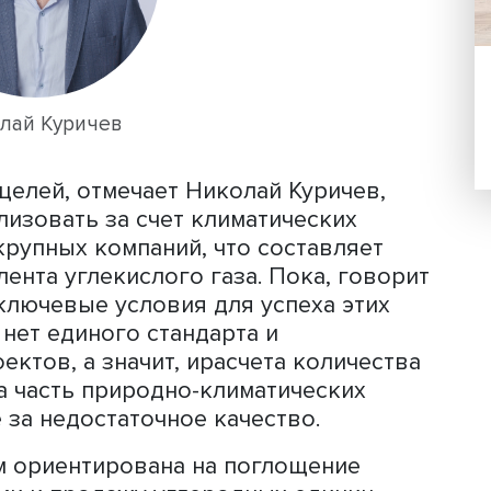
истрированы первые климатические
овля углеродными единицами. Крупны
Л», разрабатывают и внедряют страт
да, в том числе за счет поглощения
тическими проектами.