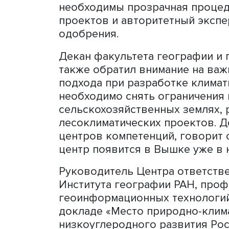
сокращении выбросов, а 
регулируемый углеродный р
Подход России (как и Бра
преимущества, но, если н
международной практикой
российского углеродного 
того, рассчитывать на бу
сегодня не следует, боле
российскими компаниями-
Действенной долгосрочно
создание национального у
внешними партнерами. «Н
и подходам», — уверен он.
официально одобренных к