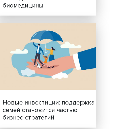
Гены, иммунитет и органо
ученые представили нов
исследования в области
биомедицины