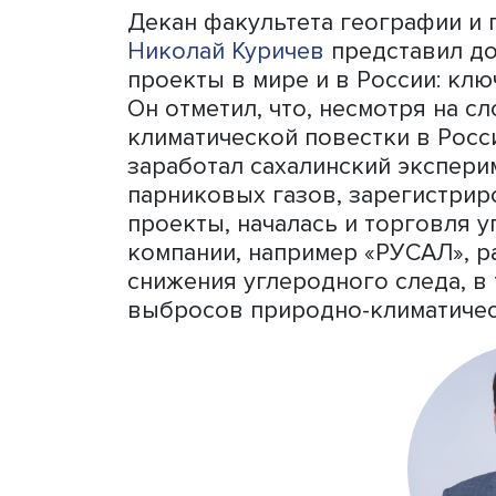
природно-климатическим 
Открывая круглый стол, е
географии и геоинформац
научный сотрудник Инстит
отметил, что в мире набл
повестки. Причем в разны
проектов различается. «В
на новую концепцию и осо
Декан факультета геогра
Николай Куричев
представ
проекты в мире и в Росси
Он отметил, что, несмотр
климатической повестки в
заработал сахалинский э