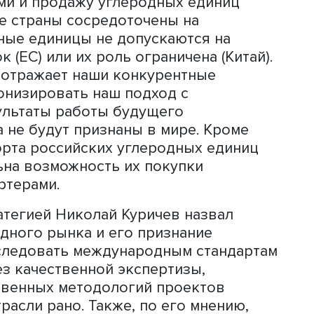
Николай Куричев
ных целей, отмечает Николай Куриче
ейтрализовать за счет климатических
сов крупных компаний, что составля
квивалента углекислого газа. Пока, г
ваны ключевые условия для успеха э
рынке нет единого стандарта и
 проектов, а значит, ирасчета колич
ниц, а часть природно-климатически
итике за недостаточное качество.
многом ориентирована на поглощение
темами и продажу углеродных едини
многие страны сосредоточены на