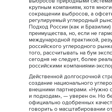
Для выполнения националь
необходимо к 2050 году н
проектов до 20-30% выбро
около 150–200 млн тонн э
он, в России не сформиро
проектов. Кроме того, на 
общепринятых методологий
созданных углеродных еди
проектов подвергается кр
Российская стратегия во 
выбросов природными сис
крупным компаниям, хотя 