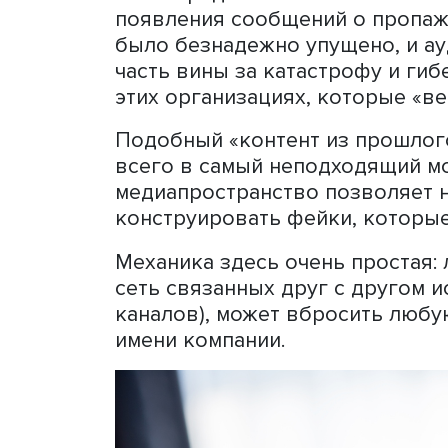
сайте? Вполне возможно, 
отдельных представителей
особого внимания. Сейчас
репутационным ущербом.
Понятно, что прошлое не 
Boeing, NASA и Университ
хаотично: журналистам пр
какое рамочное сотруднич
было. И разумеется, они и
свидетельские показания 
было представителям этих
появления сообщений о п
было безнадежно упущено,
часть вины за катастрофу 
этих организациях, которы