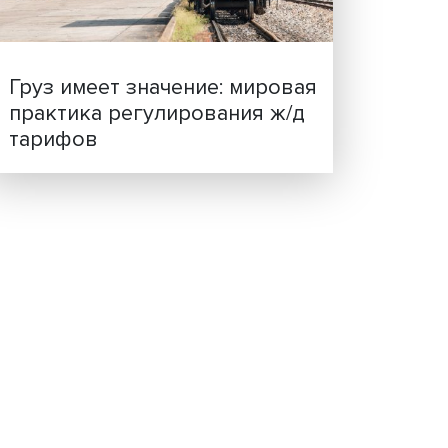
ия
ценности: в ЦенСИБ
братил
завершилась летняя шко
сты
о
 того,
не
о
мя
 что
 на
Груз имеет значение: мир