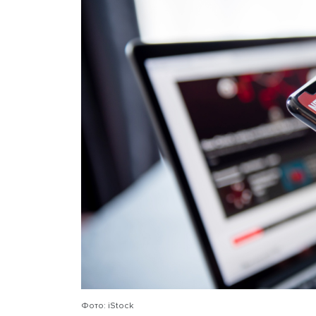
Подобный «контент из пр
всего в самый неподходя
медиапространство позвол
конструировать фейки, к
Механика здесь очень пр
сеть связанных друг с дру
каналов), может вбросит
имени компании.