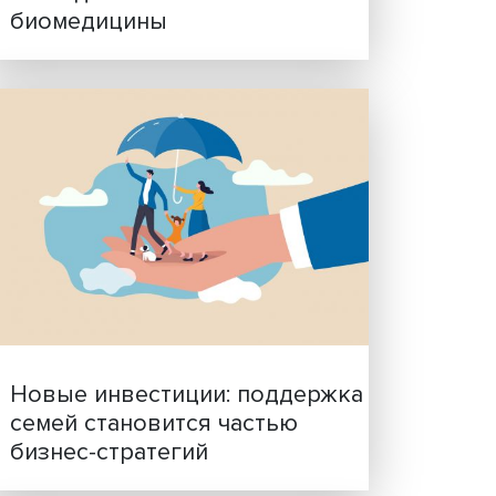
Гены, иммунитет и органо
ученые представили нов
исследования в области
биомедицины