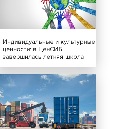
Иллюзия безопасности: 
исследовали влияние ИИ
числе
решения врачей
Ocean
и
вать
 от
 некий
только
ны на
Индивидуальные и культ