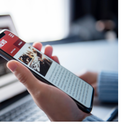
ошлого» может всплыть в любой, чащ
щий момент. При этом сегодняшнее
яет не только распространять факты
оторые сложно опровергнуть.
остая: любой желающий, имея неболь
гом источников (например, телеграм-
ь любую информацию о компании или 