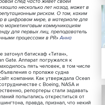
: Высшая школа экономики
ш цифровой след часто живет своей
то произошло несколько лет назад, мо
зным репутационным рискам. О том, к
й пиар в цифровом мире, в материале
ектор по маркетинговым коммуникаци
му бренду для первых лиц, преподава
мационными процессами в PR»
Анна