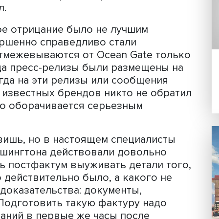
океане затонул батискаф «Титан»,
Ocean Gate. Аппарат погружался к
орту находилось пять человек, в том 
после объявления о пропаже судна
чать сайт компании. Как утверждала 
ен в сотрудничестве с Boeing, NASA 
. Естественно, репортеры стали зада
х компаний попытались откреститься
ет Вашингтона, правда, признал, что
твовал.
 полное отрицание было не лучшим
 совершенно справедливо стали
ании отмежевываются от Ocean Gate 
ад, когда пресс-релизы были размеще