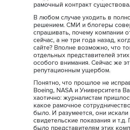
Недавно в Атлантическом 
принадлежавший компании 
обломкам «Титаника», на б
трое туристов. Сразу же 
журналисты принялись изу
Gate, батискаф был постро
Университетом Вашингтона
им вопросы. Пиарщики эти
сотрудничества. Университ
рамочный контракт сущес
В любом случае уходить в
решением. СМИ и блогеры
спрашивать, почему комп
сейчас, а не три года наз