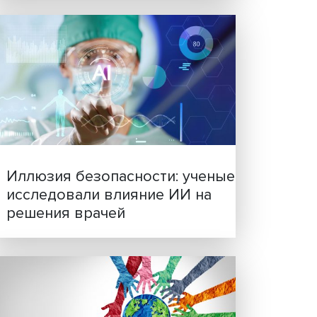
Новые инвестиции: подд
семей становится частью
бизнес-стратегий
жет в
аким
 для
ям
тель