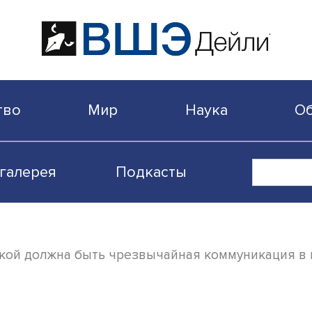
бщество
Мир
Наука
Видеогалерея
Подкасты
ого: какой должна быть чрезвычайная ком