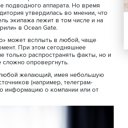
что тогда на эти релизы или сообщен
 этих известных брендов никто не о
 же это оборачивается серьезным
исправишь, но в настоящем специали
ета Вашингтона действовали довольн
ишлось постфактум выуживать детали
ество действительно было, а какого 
скали доказательства: документы,
и т.д. Подготовить такую фактуру над
 компаний в первые же часы после
ропаже подводного аппарата. Но вре
 и аудитория утвердилась во мнении,
и гибель экипажа лежит в том числе и
е «верили» в Ocean Gate.