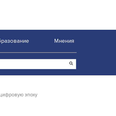
Образование
Мнен
муникация в цифровую эпоху