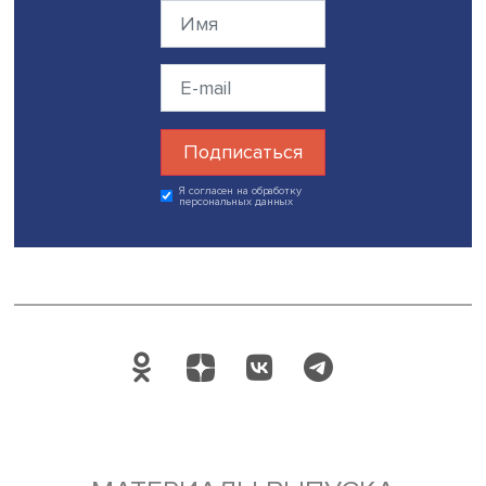
медиатора в отношениях России и Европы. Свою роль 
изменении внешнеполитической жизни страны сыграл
укрепление отношений с США в сфере военных закупок
привело к негативным тенденциям во франко-германск
отношениях.
По мнению Марии Хорольской, Германия в скором буд
будет вынуждена в большей степени прислушиваться к
позиции стран Центральной и Восточной Европы, в пер
очередь Польши, которая активно использует обвинен
пророссийских действиях для давления на Берлин. Все 
ведет к изменению идентичности Германии, резюмирует
эксперт.
Дата публикации: 11.11.2022
Автор:
Марина Полякова
экспертиза
Германия
Поделиться