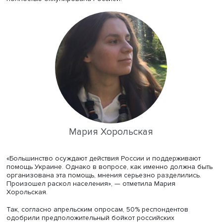
газохранилищ к зиме на 100%.
По словам Екатерины Романовой, правительство Шоль
продолжает курс на повышение финансирования
образования и науки. Среди принятых мер — увеличен
количества обучающихся в вузах, наращивание их
поддержки, привлечение высококвалифицированных
специалистов и расширение «кластеров превосходства»
(инструмент развития университетов мирового уровня),
развитие исследовательской инфраструктуры в рамках
цифровизации, а также продвижение женщин на ведущ
научные позиции.
Научный сотрудник сектора политических проблем
европейской интеграции ИМЭМО Мария Хорольская
рассказала об основных политических трендах. Она
подчеркнула высокий уровень беспокойства населени
Германии по поводу украинско-российского конфликта. 
марте 2022 года 89% опрошенных беспокоились о жит
Украины, а 77% волновались о том, что Украина будет
полностью оккупирована Россией.