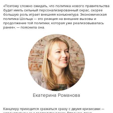
демократической партии Германии (СвДП) и зеленых. В
предыдущем составе Олаф Шольц был министром фина
руководил экономической политикой страны, напомни
Екатерина Романова
, доцент
департамента мировой
экономики
факультета мировой экономики и мировой
политики (ФМЭиМП) НИУ ВШЭ, старший научный сотруд
сектора инновационной политики ИМЭМО РАН.
«Поэтому сложно ожидать, что политика нового правит
будет иметь сильный персонализированный окрас, ско
большую роль играет внешняя конъюнктура. Экономич
политика Шольца — это реакция на внешние вызовы и
продолжение той политики, которая уже реализовывал
ранее», — пояснила она.