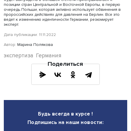
поддержки партии «Союз 90 / Зеленые», которая выступ
наиболее жесткой критикой Москвы. Этому способству
личности сопредседателей партии Анналены Бербок и
Роберта Хабека. Эти двое политиков сейчас очень
популярны, они всегда в новостной повестке, что связа
их постами: Бербок — министр иностранных дел, Хабек
министр экономики и проблем изменения климата.
Избирателям импонирует активная экологическая
деятельность Хабека и нравится жесткая бескомпромис
Бербок. Их отход от традиционной политической линии
привлекает избирателей, говорит Мария Хорольская.
Поддержка остальных политических партий снижается, 
числе СДПГ, к которой принадлежит Олаф Шольц. Неко
не нравится сдержанность нового канцлера: он не выст
популистскими высказываниями, не принимает импульс
решений. Его обвиняют в недостатке лидерских качеств
Раскол Германия переживает и в отношении внешней
политики. Здесь также происходят серьезные изменения
первых, создан 100-миллиардный фонд для вооружени
бундесвера, и в этом году появится национальная страт
безопасности. Во-вторых, Германия отказывается от ро