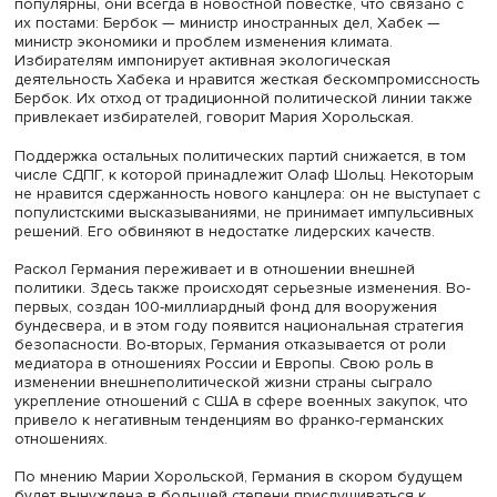
одобрили предположительный бойкот российских
энергоносителей, а 42% отнеслись к нему критично. По
тяжелого вооружения Украине одобрили 55%, а против
выступили 37%. Прекращение закупок российского газа
нефти поддержали 40%, отвергли — 48%.
В июне 43% опрошенных сказали, что Германии нужно 
более сдержанной, чтобы не провоцировать Россию. 5
согласились с этой точкой зрения. 58% поддержали
санкционную политику, несмотря на возможный ущерб 
ФРГ, а 33% выступили против.
Со временем число сторонников жестких мер по отнош
России постепенно снижалось, однако их доля по-пре
высока.
«Общество раскололось по многим значимым вопросам
связи с этим практически любое действие немецкого
правительства по острым вопросам может вызвать
недовольство почти половины населения», — отметила
Хорольская.
Внутриполитическая жизнь характеризуется ростом