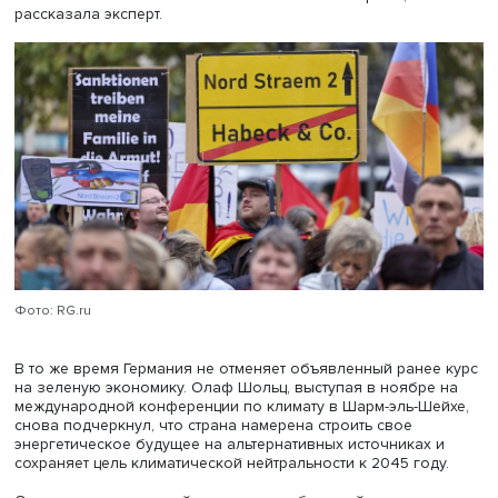
потребительских цен, особенно на энергетические ресу
пищевую продукцию и средства производства.
«Ожидается, что инфляция в октябре составит более 10%
это критический показатель, такого давно не наблюдал
— подчеркнула Екатерина Романова.
Правительство принимает целый комплекс разнообраз
мер поддержки населения, разрабатывает меры по
сдерживанию роста цен. Это дает значительную нагрузк
бюджет. Она росла и в предыдущие годы как реакция н
коронакризис, а сейчас произошел масштабный скачо
государственной задолженности: госдолг вырос до
показателя более 60% по отношению к ВВП страны,
рассказала эксперт.