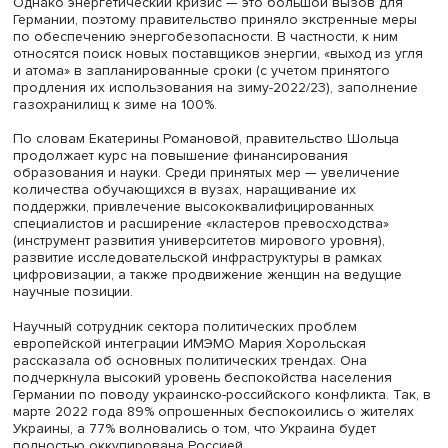
Фото: RG.ru
В то же время Германия не отменяет объявленный ране
на зеленую экономику. Олаф Шольц, выступая в ноябр
международной конференции по климату в Шарм-эль-Ш
снова подчеркнул, что страна намерена строить свое
энергетическое будущее на альтернативных источниках
сохраняет цель климатической нейтральности к 2045 го
Однако энергетический кризис — это большой вызов д
Германии, поэтому правительство приняло экстренные 
по обеспечению энергобезопасности. В частности, к н
относятся поиск новых поставщиков энергии, «выход из
и атома» в запланированные сроки (с учетом принятог
продления их использования на зиму-2022/23), заполн