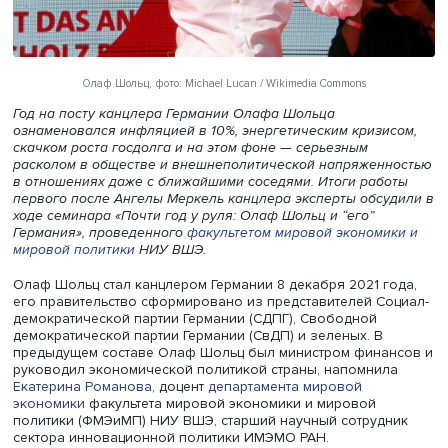
Олаф Шольц, фото: Michael Lucan / Wikimedia Commons
Год на посту канцлера Германии Олафа Шольца
ознаменовался инфляцией в 10%, энергетическим кризи
скачком роста госдолга и на этом фоне — серьезным
расколом в обществе и внешнеполитической напряжен
в отношениях даже с ближайшими соседями. Итоги раб
первого после Ангелы Меркель канцлера эксперты обсу
ходе семинара «Почти год у руля: Олаф Шольц и “его”
Германия», проведенного
факультетом мировой экономи
мировой политики
НИУ ВШЭ.
Олаф Шольц стал канцлером Германии 8 декабря 2021 г
его правительство сформировано из представителей С
демократической партии Германии (СДПГ), Свободной