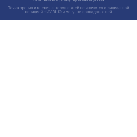
Индивидуальные и культурные ценности: в ЦенСИБ
завершилась летняя школа