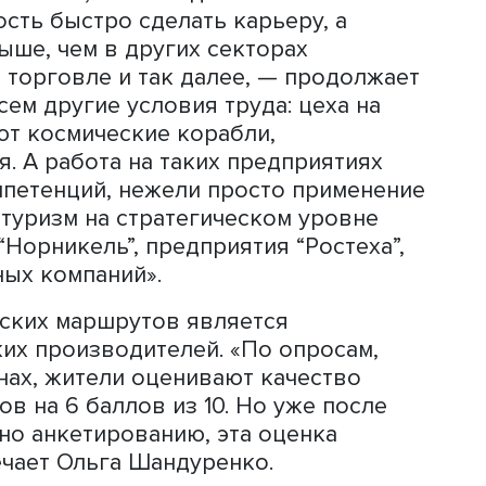
что нуждаются в получении новых ка
13 до 39% сегодняшних школьников и
ность работать в промышленности. Т
ы, огромный спрос на кадры, с друго
ассматривать промышленность как м
орит она.
т в недостатке информации, поскольк
, среди сегодняшних школьников и
ние, что в промышленности низкие
словия труда, что работать на
о и непрестижно.
так. Мы знаем, что сегодня в
можность быстро сделать карьеру, а