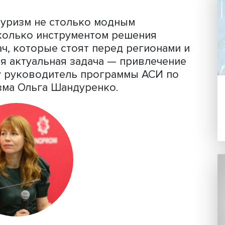
ивается промтуризм в нашей стране, 
кскурсиям на российские предприяти
ю по маршрутам внутреннего
т фабрики мороженого до кабельног
стерской, от предприятия по произво
целлюлозно-бумажного производства
ьшие производства и промышленные
ный туризм не столько модным
ием, сколько инструментом решения
 задач, которые стоят перед регион
«Самая актуальная задача — привлеч
E Daily руководитель программы АСИ