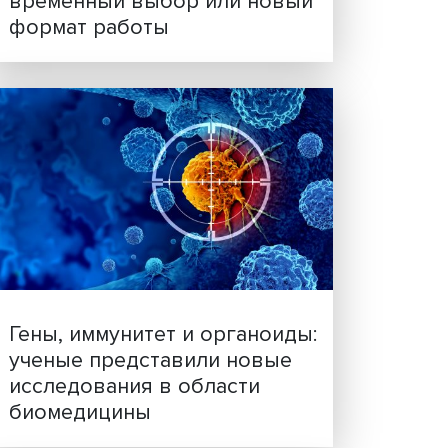
Платформенная занятост
временный выбор или н
формат работы