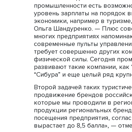
работодателей заявляют, 
«По нашим подсчетам, от 
студентов выражают готов
мы видим, с одной сторон
неготовность молодежи р
работы в будущем», — гов
В АСИ причину этого видя
словам Ольги Шандуренко
студентов существует мне
зарплаты, некомфортные у
промпредприятиях немодн
«Но на самом деле это не 
промышленности есть воз