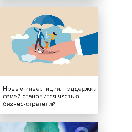
Гены, иммунитет и органо
ученые представили нов
исследования в области
биомедицины
на
ратив
циатив
рутах,
оссии
а».