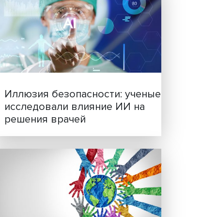
— в
я
Новые инвестиции: подд
семей становится частью
о
бизнес-стратегий
дству
. В
ами и
ение
 по