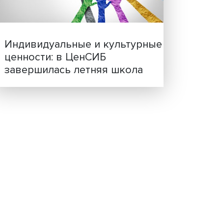
Иллюзия безопасности: 
исследовали влияние ИИ
решения врачей
цита
Индивидуальные и культ
еть