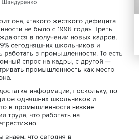
туризма Ольга Шандуренко.
Ольга Шандуренко
говорит она, «такого жесткого дефи
ышленности не было с 1996 года». Тр