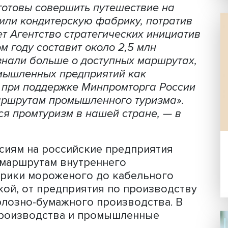
Промтуризм.Практикум / vc.ru
иков готовы совершить путешествие 
ерму или кондитерскую фабрику, пот
 ожидает Агентство стратегических ини
в в этом году составит около 2,5 млн
люди узнали больше о доступных марш
ии промышленных предприятий как
аботы при поддержке Минпромторга Р
 по маршрутам промышленного туризм