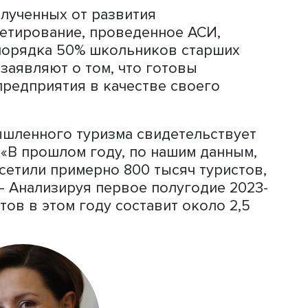
док выше, чем в других секторах
ризме, торговле и так далее, — прод
 совсем другие условия труда: цеха 
оминают космические корабли,
ления. А работа на таких предприяти
их компетенций, нежели просто прим
 промтуризм на стратегическом уров
 как “Норникель”, предприятия “Росте
 крупных компаний».
истических маршрутов является
сийских производителей. «По опроса
регионах, жители оценивают качеств
рендов на 6 баллов из 10. Но уже по
огласно анкетированию, эта оценка
 — отмечает Ольга Шандуренко.