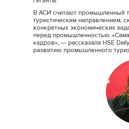
Подробнее о том, как разв
материале HSE Daily.
Онлайн-путеводитель
по э
предоставляет информаци
промышленного туризма о
завода и стеклодувной ма
электрооборудования до 
числе объектов — небол
гиганты.
В АСИ считают промышлен
туристическим направлен
конкретных экономических
перед промышленностью. 
кадров», — рассказала HS