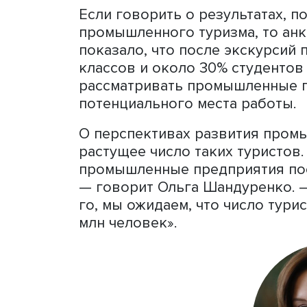
уровень зарплаты на поря
экономики, например в ту
Ольга Шандуренко. — Плюс
многих предприятиях нап
современные пульты управ
требует совершенно друг
физической силы. Сегодня
развивают такие компании,
“Сибура” и еще целый ряд
Второй задачей таких тур
продвижение брендов рос
которые мы проводили в 
продукции региональных б
посещения предприятия, с
вырастает до 8,5 балла»,