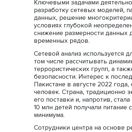
исследований и использо
работе.
Фуад Алескеров напомнил:
лаборатория, действует в
четыре ординарных профе
премии по экономике 2007
молодых ученых.
Ключевыми задачами деят
разработку сетевых модел
данных, решение многокр
условиях глубокой неопре
снижение размерности дан
временных рядов.