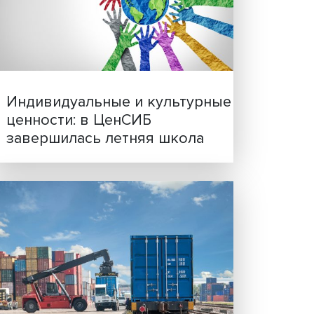
Иллюзия безопасности: 
исследовали влияние ИИ
решения врачей
ков —
вых
лиз
,
из
Индивидуальные и культ