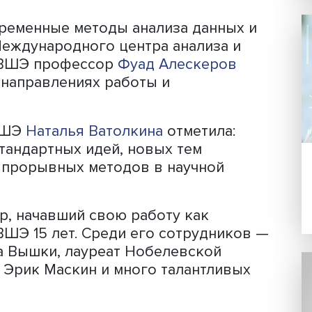
Фото: iStock
математических методов и моделей
их данных, благодаря чему повышает
пасных природных явлений, так и соци
 использования позволит снизить
дствий и повысить качество бизнес-
я.
«Современные методы анализа данн
ктор Международного центра анализа
) НИУ ВШЭ профессор
Фуад Алескеро
чевых направлениях работы и
 НИУ ВШЭ
Наталья Ватолкина
отметила
ю нестандартных идей, новых тем