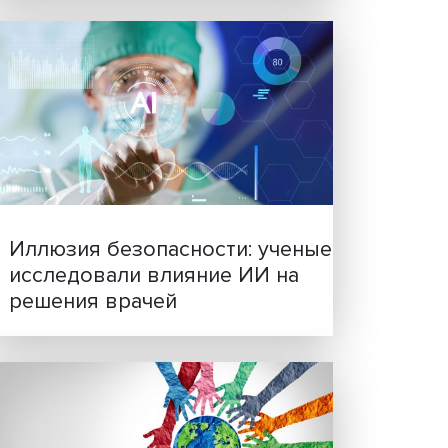
ся
Новые инвестиции: подд
альных
семей становится частью
бизнес-стратегий
ых и
 и
в
: