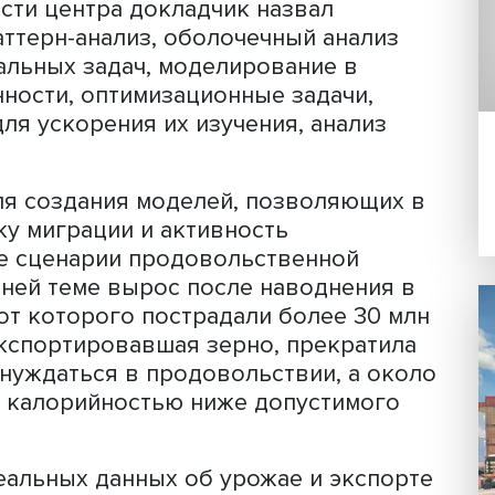
ванию прорывных методов в научной
 центр, начавший свою работу как
 НИУ ВШЭ 15 лет. Среди его сотрудни
ссора Вышки, лауреат Нобелевской
 года Эрик Маскин и много талантли
ельности центра докладчик назвал
ей, паттерн-анализ, оболочечный ана
итериальных задач, моделирование в
деленности, оптимизационные задачи
ных для ускорения их изучения, анал