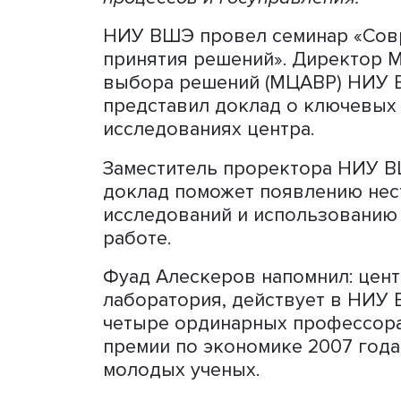
Применение современных 
ускоряет обработку больш
точность прогнозов как о
процессов. Расширение их
последствия природных бе
процессов и госуправлени
НИУ ВШЭ провел семинар 
принятия решений». Дире
выбора решений (МЦАВР
представил доклад о клю
исследованиях центра.
Заместитель проректора
доклад поможет появлени