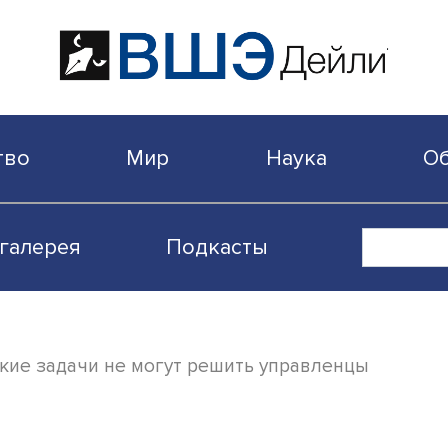
бщество
Мир
Наука
Видеогалерея
Подкасты
ой: какие задачи не могут решить управл