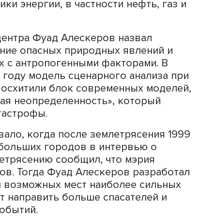
роработаны по экспорту нефти,
едкоземельных элементов. Последние
крайне важны для развития многих
 Нынешнее противостояние Китая и 
 на различные отрасли современной
Р владеет ключевыми запасами многи
о появились сообщения, что месторож
в обнаружили в Швеции. Сотрудники
рный анализ замещения импорта
в из Китая шведским и его вероятны
енарный прогноз по развитию зелено
х отраслей — ветровых, солнечных и