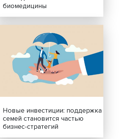
Гены, иммунитет и органо
ученые представили нов
исследования в области
биомедицины