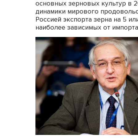
Сетевой анализ используе
том числе рассчитывать д
террористических групп, 
безопасности. Интерес к 
Пакистане в августе 2022 
человек. Страна, традици
его поставки и, напротив,
10 млн детей получали пи
минимума.
Сотрудники центра на осн
основных зерновых культ
динамики мирового продо
Россией экспорта зерна на
наиболее зависимых от и