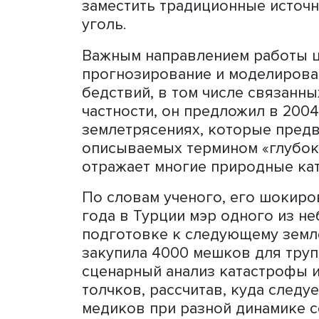
Такие же сценарии были п
нефтепродуктов, газа и р
пояснил Фуад Алескеров, 
современных технологий.
может серьезно повлиять
экономики, поскольку КН
таких элементов. Недавн
редкоземельных элементо
МЦАВР разработали сцена
редкоземельных элементо
результаты.
Также был разработан сц
энергетики и ее отдельны