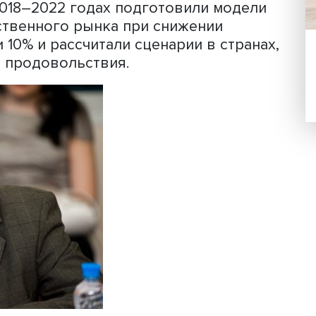
тся для создания моделей, позволяю
инамику миграции и активность
а также сценарии продовольственной
последней теме вырос после наводнен
года, от которого пострадали более 
онно экспортировавшая зерно, прекр
 стала нуждаться в продовольствии, а
тание с калорийностью ниже допустим
ове реальных данных об урожае и эк
ур в 2018–2022 годах подготовили м
вольственного рынка при снижении
 5 или 10% и рассчитали сценарии в с
мпорта продовольствия.