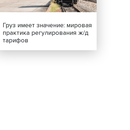
ценности: в ЦенСИБ
щих в
завершилась летняя шко
ия в
30 млн
атила
 около
ого
спорте
одели
транах,
Груз имеет значение: мир