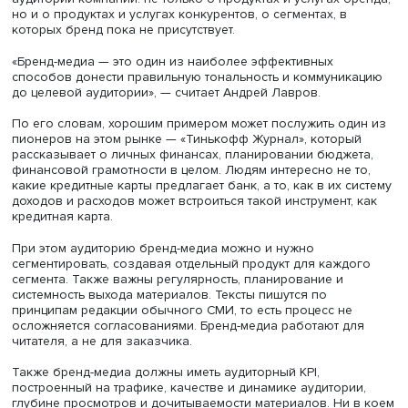
При этом очень важно — к сожалению, многие про это
забывают — сохранять те же стандарты и принципы, ко
практикуются в профессиональных СМИ. Например,
производитель спортивной обуви может учредить свое 
медиа для того, чтобы рассказывать бегунам о
технологических новинках, спортивных новостях, мара
и так далее», — пояснил Андрей Лавров.
Он подчеркнул, что между бренд-медиа и корпоративн
СМИ существует огромная разница. Корпоративные ме
создаются для внутренней коммуникации с сотрудникам
них публикуется информация, интересная и важная тол
для них. Бренд-медиа — это новости, которые интересн
аудитории компании: не только о продуктах и услугах б
но и о продуктах и услугах конкурентов, о сегментах, в
которых бренд пока не присутствует.
«Бренд-медиа — это один из наиболее эффективных
способов донести правильную тональность и коммуни
до целевой аудитории», — считает Андрей Лавров.
По его словам, хорошим примером может послужить од
пионеров на этом рынке — «Тинькофф Журнал», которы