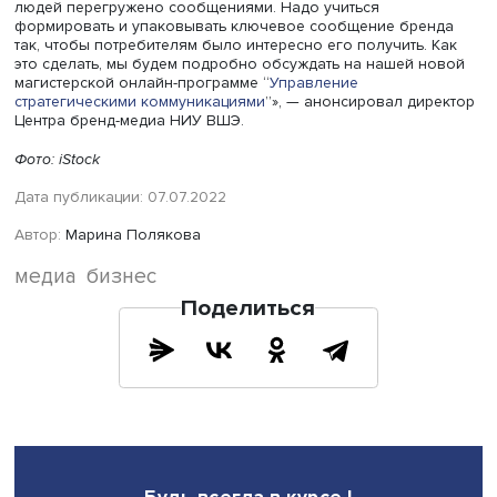
пул корпоративных и бренд-медиа: сайты, телеграм-кан
страницы в соцсетях. Среди флагманских можно назват
проект «Вышка для своих» — самый популярный на
сегодняшний день корпоративный продукт университета
Также популярен портал IQ.HSE, который посвящен
исследованиям, проводимым учеными Вышки. Сейчас о
раз трансформируется из корпоративного в бренд-мед
будет рассказывать о ярких достижениях российской и
университетской науки в целом.
Осенью прошлого года был запущен HSE Daily — перво
России университетское деловое СМИ, которое создан
продвижения вышкинской экспертизы. В нем раскрываю
же темы, что и в общественно-политических медиа, дае
много аналитики, а также информация об исследования
мероприятиях НИУ ВШЭ. С одной стороны, все материа
создаются по стандартам деловых СМИ, а с другой —
сохраняется точность и полнота университетской экспе
«Сейчас информационный рынок переполнен и сознан
людей перегружено сообщениями. Надо учиться
формировать и упаковывать ключевое сообщение бре