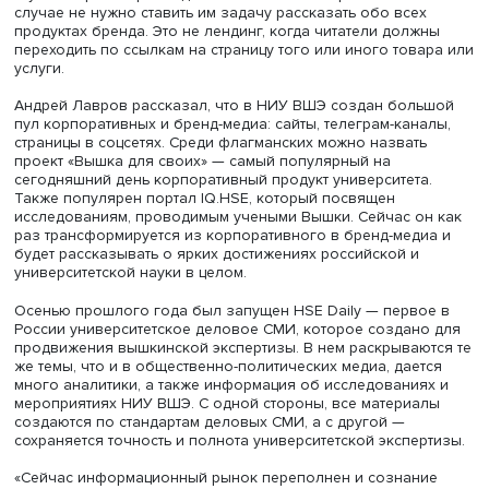
рассказывает о личных финансах, планировании бюдже
финансовой грамотности в целом. Людям интересно не 
какие кредитные карты предлагает банк, а то, как в их с
доходов и расходов может встроиться такой инструмент,
кредитная карта.
При этом аудиторию бренд-медиа можно и нужно
сегментировать, создавая отдельный продукт для кажд
сегмента. Также важны регулярность, планирование и
системность выхода материалов. Тексты пишутся по
принципам редакции обычного СМИ, то есть процесс не
осложняется согласованиями. Бренд-медиа работают д
читателя, а не для заказчика.
Также бренд-медиа должны иметь аудиторный KPI,
построенный на трафике, качестве и динамике аудитори
глубине просмотров и дочитываемости материалов. Ни 
случае не нужно ставить им задачу рассказать обо все
продуктах бренда. Это не лендинг, когда читатели долж
переходить по ссылкам на страницу того или иного тов
услуги.
Андрей Лавров рассказал, что в НИУ ВШЭ создан бол