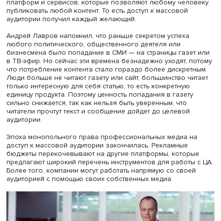
Андрей Лавров.
С появлением интернета и изобретением гипертекста а
получили полную свободу доступа к массовой аудитор
Раньше, чтобы опубликовать свое произведение, чело
должен был найти издателя и редактора, но сейчас все
радикально изменилось: было создано огромное коли
платформ и сервисов, которые позволяют любому чел
публиковать любой контент. То есть доступ к массовой
аудитории получил каждый желающий.
Андрей Лавров напомнил, что раньше секретом успеха
любого политического, общественного деятеля или
бизнесмена было попадание в СМИ — на страницы газе
в ТВ-эфир. Но сейчас эти времена безнадежно уходят, 
что потребление контента стало гораздо более дискре
Люди больше не читают газету или сайт, большинство ч
только интересную для себя статью, то есть конкретную
единицу продукта. Поэтому ценность попадания в газет
сильно снижается, так как нельзя быть уверенным, что
читатели прочтут текст и сообщение дойдет до целевой
аудитории.