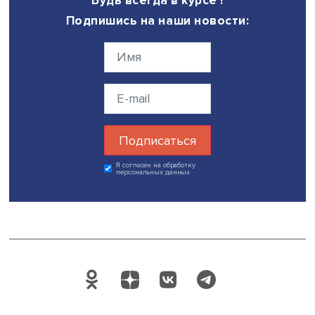
так, чтобы потребителям было интересно его получить.
это сделать, мы будем подробно обсуждать на нашей н
магистерской онлайн-программе “
Управление
стратегическими коммуникациями
”», — анонсировал ди
Центра бренд-медиа НИУ ВШЭ.
Фото: iStock
Дата публикации: 07.07.2022
Автор:
Марина Полякова
медиа
бизнес
Поделиться