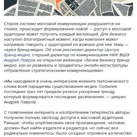
Старая система массовой коммуникации разрушается н
глазах, происходит формирование новой — доступ к ма
аудитории может получить каждый желающий. Для бизн
наступил благоприятный момент, когда компания может
напрямую говорить с аудиторией на важные для нее т
через бренд-медиа. Об этом рассказал директор
Центр
бренд-медиа
, старший директор по коммуникациям НИ
Андрей Лавров
на открытом вебинаре «Зачем бизнесу б
медиа, как их развивать и продвигать» онлайн-магистра
«Управление стратегическими коммуникациями».
«Мы находимся в очень интересном моменте тектониче
слома всей парадигмы существования медиа. События
последних трех лет придали резкое ускорение тренду,
который формировался последние десятилетия», — уве