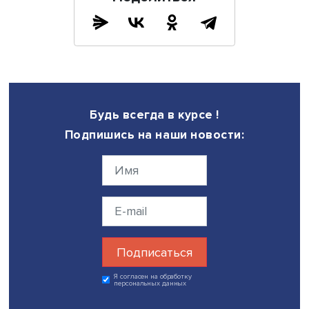
бизнес?
— Все мы являемся на этом рынке покупателями, ходим
магазины и видим, что ассортимент импортных товаров
несколько обеднел. Но вы правы в том, что потребител
знает, что происходит между поставщиком и магазином.
пример — рассказ представителя крупной торговой сет
том, как идет борьба за сохранение ассортимента. Один
востребованных покупателями продуктов — рыба, кот
поставляют из Турции, — раньше доставлялся через Ук
в течение двух дней. Сейчас эта рыба идет восемь дней
семь стран. Представляете, какую сложную цепь постав
пришлось построить, чтобы сохранить на прилавке лю
покупателями товар? Подчеркну: только 15% наших
респондентов сообщили, что идут по пути сокращения
ассортимента, остальные стараются любыми способами
сохранить. Для них это и фактор конкурентоспособности
лояльность клиентов. И это, безусловно, хороший приз
— Насколько важна цифровизация для логистики и
управления цепями поставок?
— Цифровизация уже давно стала основным трендом в