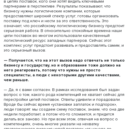
яйца в одну корзину: почти 70% респондентов реализу
три стратегии одновременно.
Наша анкета содержала также вопрос о том, в какой ст
компаниям удалось решить проблемы в цепях поставок
вызванные текущим кризисом. Ответы были удивительн
оптимистичными: почти 80% респондентов сообщили, чт
момент проведения опроса они полностью или в осно
решили задачи перестройки своих цепей поставок.
— Это неожиданный результат, который говорит о
высокой адаптивности нашего бизнеса к внешним ш
А что для компаний стало самым сложным в связи с
блокировкой привычных маршрутов, отказом от раб
Россией западных партнеров и другими санкциями?
— Мы предполагали, что в качестве главной проблемы 
назван отказ иностранных поставщиков от сотрудничес
Но нет — более значимыми оказались существенный р
стоимости логистики, непредсказуемость и задержки
поставок. Причина, видимо, в том, что санкции затронул
цепи поставок, в том числе и те, которые связывают нас
дружественными странами. Поэтому создание стабильн