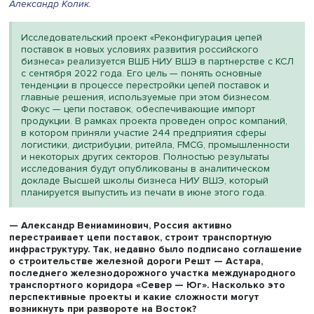
проведенному
Высшей школой бизнеса
(ВШБ) НИУ ВШЭ
совместно с Координационным советом по логистике (КС
80% из них полностью или в основном решили задачи
перестройки цепей поставок. О том, как идет эта
трансформация и с какими вызовами приходится сталки
отечественному бизнесу, HSE Daily рассказал профессо
департамента операционного менеджмента и логистики
Александр Колик
.
Исследовательский проект «Реконфигурация цепей
поставок в новых условиях развития российского
бизнеса» реализуется ВШБ НИУ ВШЭ в партнерстве с
с сентября 2022 года. Его цель — понять основные
тенденции в процессе перестройки цепей поставок и
главные решения, используемые при этом бизнесом.
Фокус — цепи поставок, обеспечивающие импорт
продукции. В рамках проекта проведен опрос компан
в котором приняли участие 244 предприятия сферы
логистики, дистрибуции, ритейла, FMCG, промышленн
и некоторых других секторов. Полностью результаты
исследования будут опубликованы в аналитическом
докладе Высшей школы бизнеса НИУ ВШЭ, который