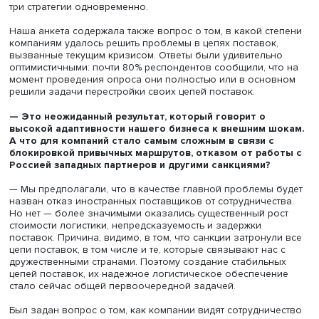
а именно они были в фокусе нашего исследования, — 
используют три основные стратегии.
Стратегия номер один — найти способ сохранить прежн
связи с поставщиками из недружественных стран. Мног
предприятия достаточно успешно это делают, тем более
сами поставщики де-факто далеко не всегда поддержи
политику своих правительств. Они создают антикризис
штабы, вместе с российскими партнерами разрабатыва
схемы обхода санкций и реализуют их.
Но так поступают, разумеется, далеко не все. Поэтому 
стратегия — это поиск поставщиков в дружественных ст
Почти 90% наших респондентов указали в качестве та
Китай, Индию и Турцию. Но в целом круг стран, где росс
бизнес ищет новых партнеров, чрезвычайно широк. По
данным нашего исследования, их более 40.
И третья стратегия — локализация, поиск поставщиков 
России, в ряде случаев — их развитие и создание совм
с ними новых продуктов или производств.
Исследование показало, что бизнес старается не класт