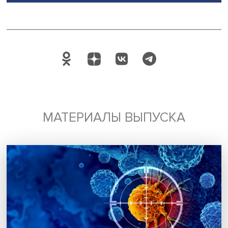
развитии бизнеса, но сейчас активное применение ци
продуктов и технологий — это вопрос сохранения
конкурентоспособности, а иногда и выживания бизнеса
Причина банальна — быстрота реагирования и скорост
принятия решений в цепях поставок стала критически 
фактором, а обеспечить эту скорость могут только циф
технологии. Исследование показало, что в нынешнее
непростое время многие компании форсированно реа
инновационные проекты именно в сфере поддержки
автоматизации принятия решений. Часто их реализация
откладывалась годами, но сейчас жизнь заставляет
ускоренными темпами выходить на качественно новый
уровень обеспечения решений по управлению цепями
поставок информационными технологиями.
Дата публикации: 07.06.2023
Автор:
Петр Орехин
логистика
Поделиться