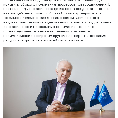
цепей поставок, их надежное логистическое обеспече
стало сейчас общей первоочередной задачей.
Был задан вопрос о том, как компании видят сотруднич
в цепях поставок, кого они хотят видеть ключевыми
партнерами в перспективе. Результаты показывают, что
бизнесу нужны логистические компании, которые
предоставляют широкий спектр услуг, готовы организо
поставку под ключ и нести за это ответственность. Это
означает, что российскому логистическому бизнесу пре
серьезная работа. В относительно спокойные времена
цепи поставок во многом использовали качественный
логистический ресурс западных партнеров. Сейчас этот
комплекс услуг предстоит развивать и предоставлять са
это серьезный вызов.
— Получается, что на этот вызов надо отвечать не 
бизнесу и государству, но и образование тоже должн
него реагировать, потому что нужны не просто
специалисты, а люди с некоторыми другими качеств
чем раньше.
— Да, я с вами согласен. В рамках исследования был з