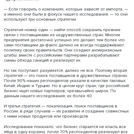
в который вступила мировая экономика, будет очень
длительным. Нестабильность станет характерным фоном
развития экономики и ведения бизнеса, возможно, на
десятилетия.
Сейчас сложились воедино три кризисных фактора. Во-
первых, это мировой финансовый кризис, который нача
2008–2009 годах и, как многие считают, еще не достиг 
пика. Во-вторых, это пандемия COVID-19. Она сломала 
устойчивые конструкции в бизнесе, заставила пересмот
многие принципы, и ее последствия полностью еще не
преодолены. И третье — это все, что связано с санкция
которые повлияли не только на тех, против кого были
направлены, но и на своих инициаторов. При этом даже
отмена санкций (а этот процесс рано или поздно начнет
станет еще одним фактором нестабильности — придетс
разрушать многое из того, что было создано для рабо
условиях действия санкционных ограничений.
— Как российский бизнес адаптируется к этой
турбулентности?
— Если говорить о компаниях, которые зависят от импо