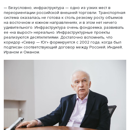
планируется выпустить из печати в июне этого года.
— Александр Вениаминович, Россия активно
перестраивает цепи поставок, строит транспортную
инфраструктуру. Так, недавно было подписано согл
о строительстве железной дороги Решт — Астара,
последнего железнодорожного участка международ
транспортного коридора «Север — Юг». Насколько 
перспективные проекты и какие сложности могут
возникнуть при развороте на Восток?
— Безусловно, инфраструктура — одно из узких мест в
переориентации российской внешней торговли. Трансп
система оказалась не готова к столь резкому росту об
на восточном и южном направлениях, и в этом нет ниче
удивительного. Инфраструктура очень фондоемка, разв
ее «на вырост» нереально. Инфраструктурные проекты
реализуются десятилетиями. Достаточно вспомнить, что
коридор «Север — Юг» формируется с 2002 года, когда
подписан соответствующий договор между Россией, Ин
Ираном и Оманом.