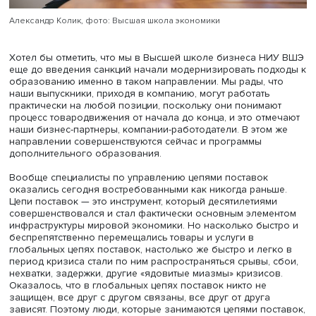
вопрос о том, какого рода компетенций не хватает сейч
перестройки цепей поставок. Ответы удивили и порадо
Вроде бы сейчас время «установки заплаток и подпоро
люди говорят: мы создаем схему поставок, знаем, что о
недели поработает, а потом что-то сломается, и придетс
делать все заново. Но при всем этом, отвечая на вопро
компетенциях, очень многие указали на нехватку
стратегического видения цепей поставок «от начала до
конца», глубокого понимания процессов товародвижен
прежние годы в стабильных цепях поставок достаточн
взаимодействия только с ближайшими партнерами, все
остальное делалось как бы само собой. Сейчас этого
недостаточно — для создания цепи поставок и поддер
ее стабильности необходимо понимание всего, что
происходит «выше и ниже по течению», активное
взаимодействие с широким кругом партнеров, интеграц
ресурсов и процессов во всей цепи поставок.