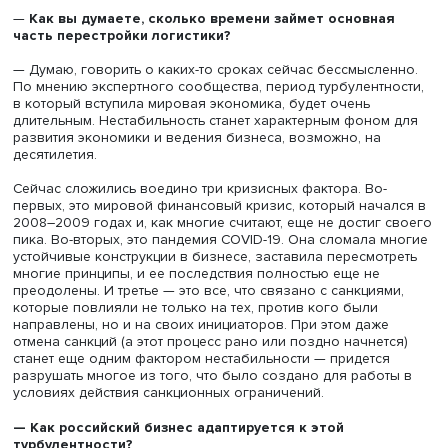
коридоров, в том числе Транссиба и Северного морско
пути, — это не только связь с перспективными зарубеж
торговыми партнерами, но и развитие обширных росси
территорий.
Что же касается других сложностей разворота на Восток
согласно результатам исследования, которое мы пров
совместно с КСЛ, существенным препятствием в выходе
восточные рынки, в частности китайский или иранский,
являются языковые и культурные различия. На Востоке
особенно в Китае, по-своему ведут переговоры и
выстраивают отношения в бизнесе. Это целая наука, к
многим приходится сейчас осваивать на ходу, и не всегд
получается удачно. Было бы хорошо, если бы государс
отраслевые ассоциации и союзы помогли бизнесу в эт
процессе, создав консультационные центры и другие
подобные структуры, в том числе и в «целевых» странах.
—
Как вы думаете, сколько времени займет основна
часть перестройки логистики?
— Думаю, говорить о каких-то сроках сейчас бессмысле
По мнению экспертного сообщества, период турбулентн