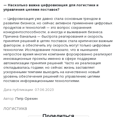
направлении совершенствуются сейчас и программы
дополнительного образования.
Вообще специалисты по управлению цепями поставок
оказались сегодня востребованными как никогда рань
Цепи поставок — это инструмент, который десятилетиям
совершенствовался и стал фактически основным элем
инфраструктуры мировой экономики. Но насколько быс
беспрепятственно перемещались товары и услуги в
глобальных цепях поставок, настолько же быстро и лег
период кризиса стали по ним распространяться срывы, 
нехватки, задержки, другие «ядовитые миазмы» кризисо
Оказалось, что в глобальных цепях поставок никто не
защищен, все друг с другом связаны, все друг от друга
зависят. Поэтому люди, которые занимаются цепями пос
оказались сегодня в центре внимания. Именно от них в
первую очередь ждут спасительных решений по стабил
бизнеса.
— Обычно люди задумываются о том, как товары
попадают на прилавки, только когда, приходя в магаз
могут купить привычный товар. А как обеспечивает
потребительский рынок сейчас? Как это видит сам