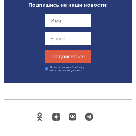
проведения занятия в классе. А уже во время занятия
преподаватель отводит время на применение знаний,
выработку умений и навыков за счет выполнения
упражнений, обсуждения проектов, дискуссий и других 
активностей.
Отвечая на вопрос аудитории, как вовлечь студентов в
образовательный процесс, чтобы они брали на себя ча
ответственности за него, Дмитрий Волков сказал: «Над
чувствовать студента, его мотивацию, его усталость,
заинтересованность. Если мотивация есть — участие
замечательное, если мотивации нет — ничего хорошего
понимать рецепт правильного коктейля».
Дата публикации: 29.09.2022
Автор:
Николай Константинов
экспертиза
образовательные технологи
Поделиться