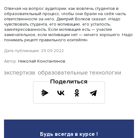
Еще один секрет звучит так: вовлекай через социально
обучение и пользовательский контент. «Во многих зап
бизнес-школах этот принцип — обучение друг у друга 
включен в программу дисциплин, — уточняет эксперт. —
Прошла лекция, вы создаете контент, которым студенты
обмениваются друг с другом для закрепления материал
мотивирует и вовлекает студентов в собственное обуче
Следующий совет: используй микрообучение. По оценк
Дмитрия Волкова, микрообучение — совокупность
образовательных технологий, обладающих по крайней
тремя основными характеристиками: короткая
продолжительность единиц контента; сфокусированност
конкретном результате обучения, гранулярность контен
мультиплатформенность и мультиформатность.
Еще одна важная рекомендация называется «перевора
класс». Это, как говорит Дмитрий Волков, вид технолог
смешанного обучения, при котором изменена типична
очередность подачи теоретического материала лекций 
организации практических домашних заданий. Наприме
студенты самостоятельно изучают теоретическую часть 