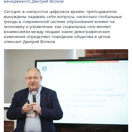
Учебно-методический центр
Высшей школы бизнеса
(ВШ
НИУ ВШЭ провел семинар «Современные образователь
технологии в обучении менеджменту: секреты
профессионального мастерства преподавателя». Своим
опытом и рекомендациями поделился первый заместит
директора ВШБ, руководитель
департамента финансово
менеджмента
Дмитрий Волков
.
Сегодня, в «непростое цифровое время», преподавател
вынуждены задавать себе вопросы, насколько глобал
тренды в современной системе образования влияют на
экономику и управление, как социальные сети меняют
взаимосвязи между людьми, какие демографические
изменения определяют поведение общества в целом,
отмечает Дмитрий Волков.