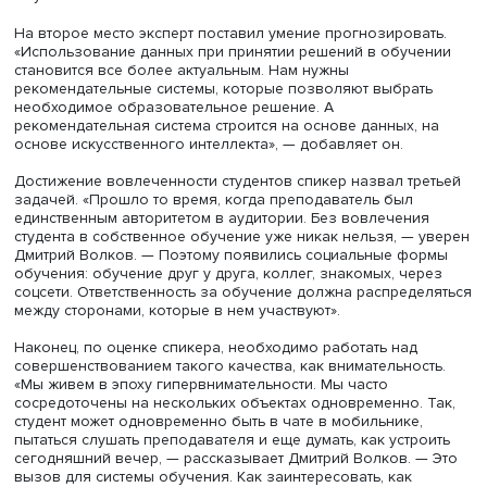
установлен контакт со студентами, им все равно, наско
важной была информация в учебном курсе».
По мнению Дмитрия Волкова, можно назвать как мини
четыре вызова, которые необходимо учитывать
преподавательскому составу. Во-первых, требования
персонализации отношения к студенту. «Мы все хотим, ч
нам относились индивидуально: один визуал, другой ау
один думает быстро, другой медленно, — говорит Дмит
Волков. — И это действительно вызов. Раньше все ходи
строем на лекции, семинары, и все было замечательно.
Сейчас студент требует к себе персонализированного
отношения и выстраивания индивидуальной траектори
обучения».
На второе место эксперт поставил умение прогнозирова
«Использование данных при принятии решений в обуч
становится все более актуальным. Нам нужны
рекомендательные системы, которые позволяют выбра
необходимое образовательное решение. А
рекомендательная система строится на основе данных, 
основе искусственного интеллекта», — добавляет он.