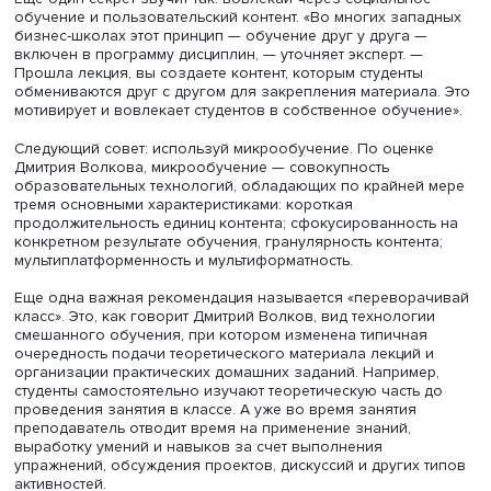
конечным результатом является выработка навыков —
устойчивых принципов и моделей поведения. Навык — 
комбинация знания (что делать, зачем делать), умения (
делать) и мотивации (желания делать)», — объясняет он
навык сформировался, важны все три компонента, дели
опытом эксперт. «Часто опытные преподаватели хорошо
свой предмет, серьезно к нему относятся, но не умеют
вовлечь студента, не придают значения мотивации. И то
навык не формируется. А вот образовательные технол
позволяют мотивировать», — считает он.
Кроме того, необходимо накапливать серьезный опыт и
использовать его для обучения. «Современное обучен
это обучение на основании опыта. Существует три вида
обучения через опыт: деловые игры и симуляция, обуч
реальной жизни или на рабочем месте, обучение дейст
— отмечает эксперт. Далее нужно «перейти от концепци
“толкать” студента к концепции “тянуть”». «Это переход о
позиции “взрослый — ребенок” к позиции “взрослый 
взрослый”, то есть предоставление возможности выбо
различных решений самостоятельно при росте
ответственности», — считает Дмитрий Волков.