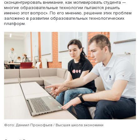
Достижение вовлеченности студентов спикер назвал тр
задачей. «Прошло то время, когда преподаватель был
единственным авторитетом в аудитории. Без вовлечени
студента в собственное обучение уже никак нельзя, — 
Дмитрий Волков. — Поэтому появились социальные фо
обучения: обучение друг у друга, коллег, знакомых, че
соцсети. Ответственность за обучение должна распред
между сторонами, которые в нем участвуют».
Наконец, по оценке спикера, необходимо работать над
совершенствованием такого качества, как внимательнос
«Мы живем в эпоху гипервнимательности. Мы часто
сосредоточены на нескольких объектах одновременно. 
студент может одновременно быть в чате в мобильнике,
пытаться слушать преподавателя и еще думать, как устр
сегодняшний вечер, — рассказывает Дмитрий Волков. 
вызов для системы обучения. Как заинтересовать, как
сконцентрировать внимание, как мотивировать студента
многие образовательные технологии пытаются решить
именно этот вопрос». По его мнению, решение этих пр
заложено в развитии образовательных технологическ
платформ.