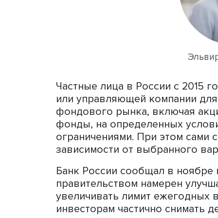
то, чтобы бесконечно обс
нужно ускорить принятие 
Эльвира Набиуллина в хо