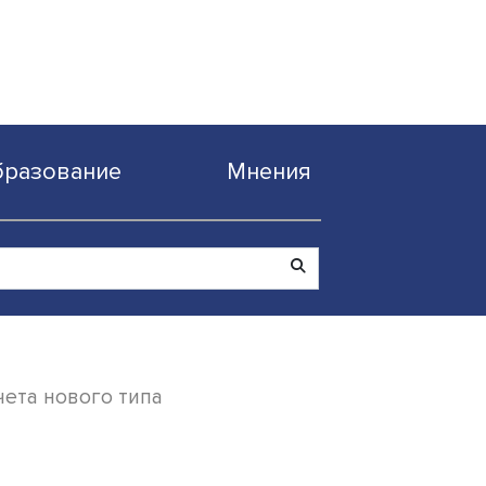
Образование
Мнен
ести инвестсчета нового типа