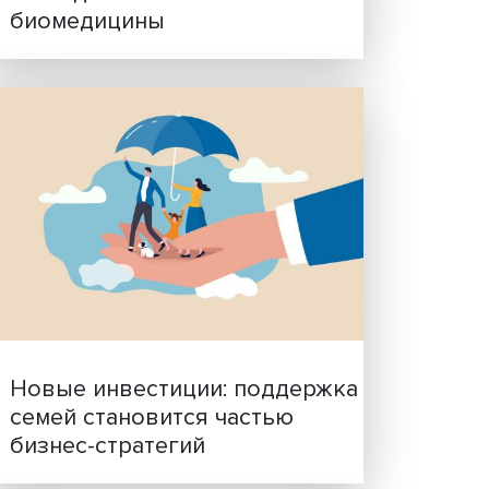
Гены, иммунитет и органо
ученые представили нов
исследования в области
биомедицины