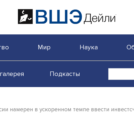
бщество
Мир
Наука
Видеогалерея
Подкасты
нк России намерен в ускоренном темпе вв