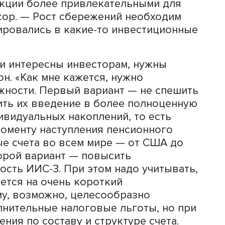
Александр Абрамов
колы финансов
факультета экономич
а Абрамова
, с помощью этих счетов
оощрить налоговыми льготами тех
ся сберегать средства на срок более 
твовать увеличению спроса на россий