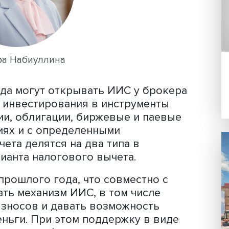
уждать плюсы и минусы. На мой взгля
решений по этому вопросу», — сказал
де конференции НАУФОР.
Эльвира Набиуллина