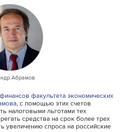
счетам также будет работать комбина
отренных для счетов первого и втор
мого ежегодного пополнения ИИС-3
й платы инвестора. Минфин России, в
 гражданам возможность открывать И
ещать и владеть счетами других типов
чество частных инвесторов в России
до 22,9 млн человек, но их активност
 Средний размер брокерского счета 
вдвое — с 409 000 до 205 000 рубле
 счетами выросла с 63 до 66%, а дол
10 000 рублей, — с 20 до 21%.