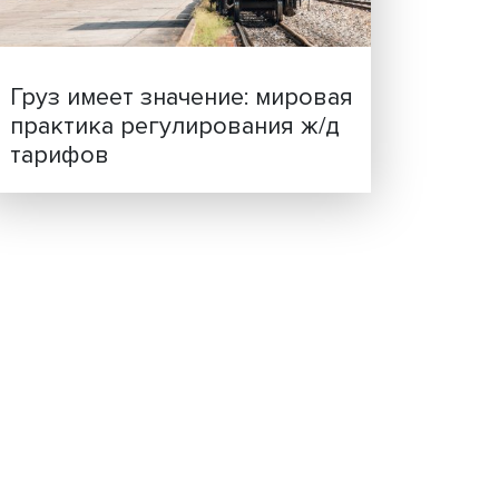
ценности: в ЦенСИБ
кера
завершилась летняя шко
вые
де
т.
Груз имеет значение: мир