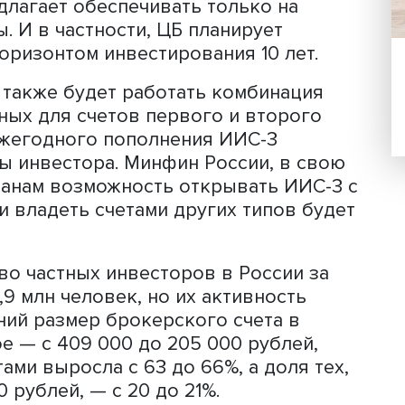
2015 года могут открывать ИИС у бро
и для инвестирования в инструменты
я акции, облигации, биржевые и пае
условиях и с определенными
ами счета делятся на два типа в
о варианта налогового вычета.
ябре прошлого года, что совместно с
лучшать механизм ИИС, в том числе
дных взносов и давать возможность
ать деньги. При этом поддержку в ви
р предлагает обеспечивать только на
ктивы. И в частности, ЦБ планирует
па c горизонтом инвестирования 10 ле