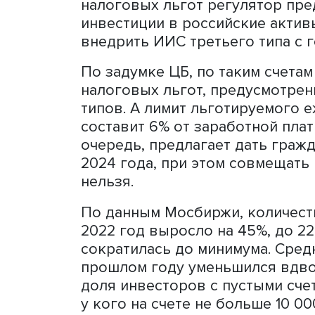
Частные лица в России с 
или управляющей компани
фондового рынка, включа
фонды, на определенных 
ограничениями. При этом с
зависимости от выбранног
Банк России сообщал в но
правительством намерен у
увеличивать лимит ежего
инвесторам частично сним
налоговых льгот регулято
инвестиции в российские а
внедрить ИИС третьего ти