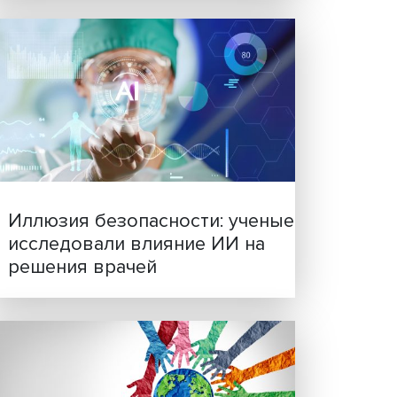
Новые инвестиции: подд
семей становится частью
 о
бизнес-стратегий
ИС-3),
я в
 нужны
згляд,
ни на