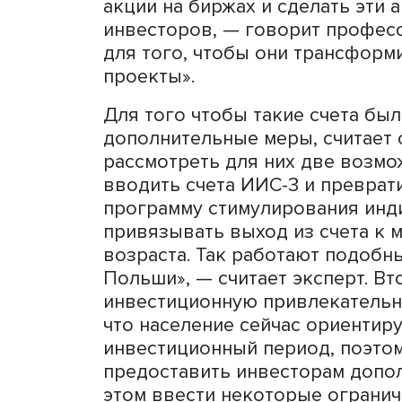
По мнению профессора
Ш
наук
НИУ ВШЭ
Александр
Минфин и ЦБ хотели бы п
инвесторов, кто собирает
лет. «Это должно способс