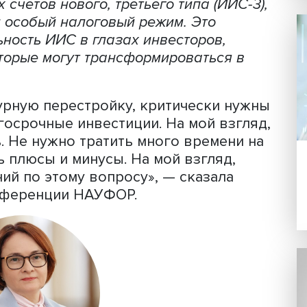
Фото: iStock
 России Эльвира Набиуллина заявила
максимально короткие сроки
нных счетов нового, третьего типа (И
мотрен особый налоговый режим. Это
кательность ИИC в глазах инвесторов,
ий, которые могут трансформироватьс
труктурную перестройку, критически
 долгосрочные инвестиции. На мой в
делать. Не нужно тратить много време