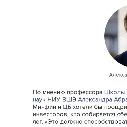
По задумке ЦБ, по таким 
налоговых льгот, предусм
типов. А лимит льготируе
составит 6% от заработно
очередь, предлагает дать
2024 года, при этом совм
нельзя.
По данным Мосбиржи, коли
2022 год выросло на 45%, 
сократилась до минимума.
прошлом году уменьшился 
доля инвесторов с пустыми
у кого на счете не больше 