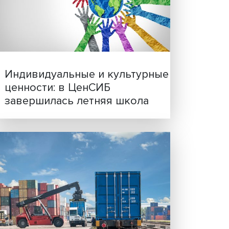
д,
Иллюзия безопасности: 
а
исследовали влияние ИИ
решения врачей
Индивидуальные и культ