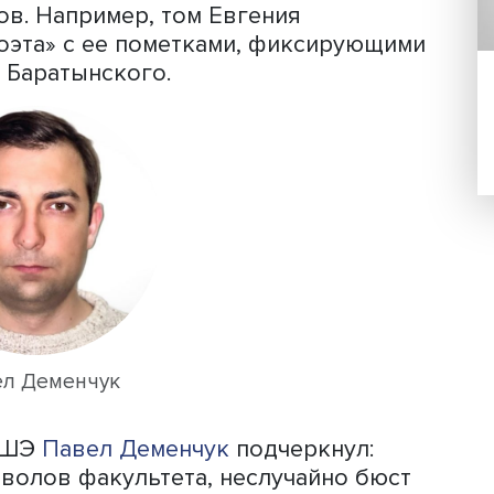
ки
авел Нерлер
(Полян), открывая
рил
факультет гуманитарных наук
НИУ
наук
за помощь в организации
 что в настоящее время центр готов
ованных крупных текстов и писем Н
тамовском центре хранятся архивы 
а Осипа Мандельштама, в том числе 
казчика Надежды Мандельштам, в ко
ументов. Например, том Евгения
еки поэта» с ее пометками, фиксиру
стихи Баратынского.