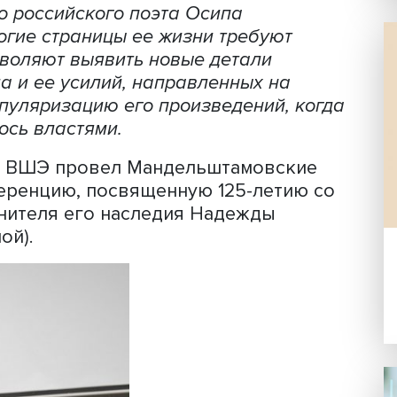
ельштам, фото: Wikimedia Commons
 исследования деятельности Надежды
нитого российского поэта Осипа
: многие страницы ее жизни требуют
 и позволяют выявить новые детали
штама и ее усилий, направленных на
а и популяризацию его произведений,
ощрялось властями.
р
НИУ ВШЭ провел Мандельштамовс
конференцию, посвященную 125-лети