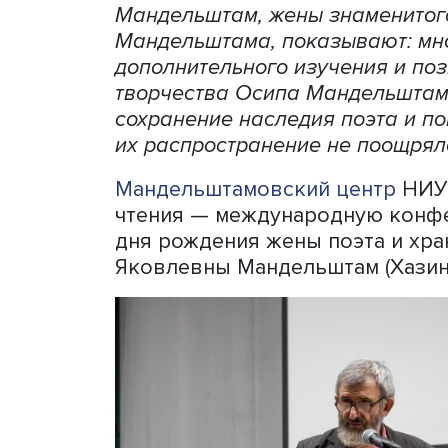
Надежда Манд
Российские и зарубежные
Мандельштам, жены знаме
Мандельштама, показывают
дополнительного изучения
творчества Осипа Мандель
сохранение наследия поэт
их распространение не по
Мандельштамовский цент
чтения — международную 