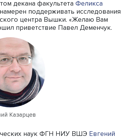
Павел Деменчук
 НИУ ВШЭ
Павел Деменчук
подчеркнул
з символов факультета, неслучайно 
кабинетом декана факультета
Феликса
то ФГН намерен поддерживать исслед