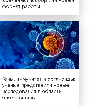
Платформенная занятост
временный выбор или н
формат работы