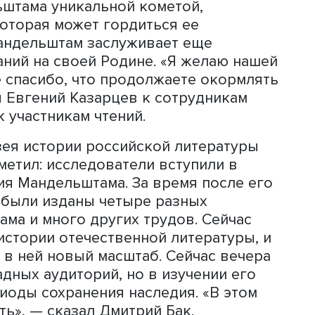
тамовского центра Вышки. «Желаю В
 завершил приветствие Павел Деменч
Евгений Казарцев