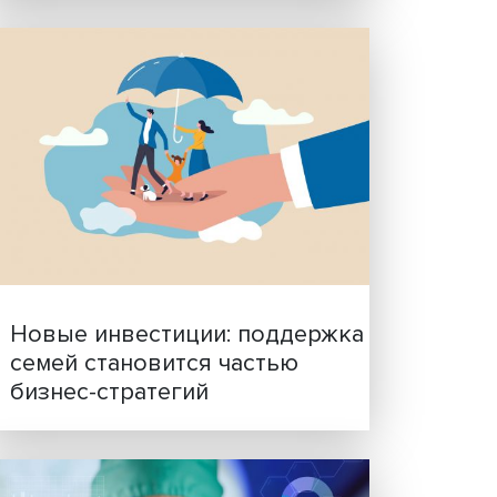
Гены, иммунитет и органо
ученые представили нов
исследования в области
биомедицины
 когда
кие
ю со