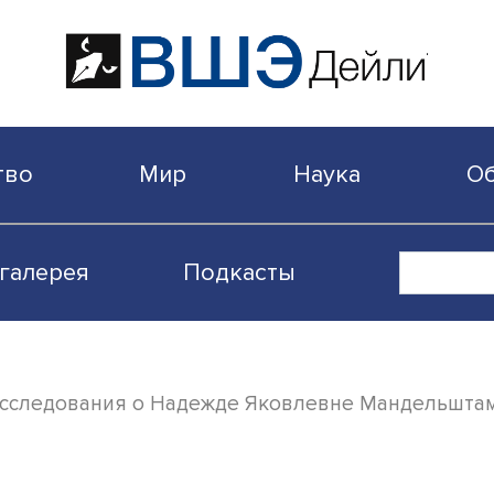
бщество
Мир
Наука
Видеогалерея
Подкасты
новые исследования о Надежде Яковлевне