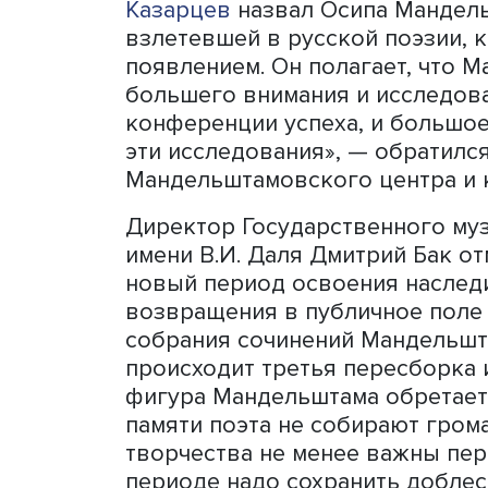
и конференции Мандельш
плодотворной работы», —