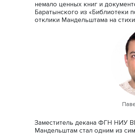
Павел Нерлер, фото: Высшая школа экономи
Ведущий эксперт центра
П
конференцию, поблагода
и
Школу филологических 
конференции. Он сообщил,
новое издание неопублик
Мандельштам. В Мандельш
исследователей творчеств
Юрия Фрейдина, душепри
немало ценных книг и док
Баратынского из «Библиот
отклики Мандельштама на 