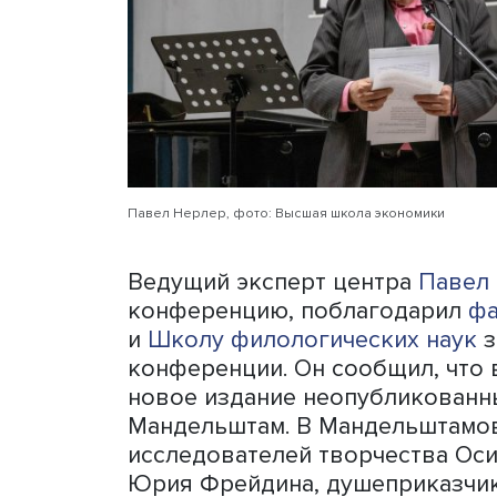
дня рождения жены поэта
Яковлевны Мандельштам (