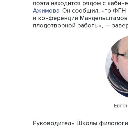
Заместитель декана ФГН
Мандельштам стал одним и
поэта находится рядом с 
Ажимова
. Он сообщил, ч