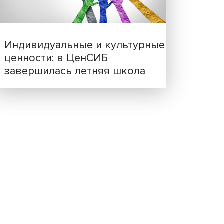
Иллюзия безопасности: 
исследовали влияние ИИ
решения врачей
 ВШЭ
ит
адежды
ряда
архив
тором
ющими
Индивидуальные и культ