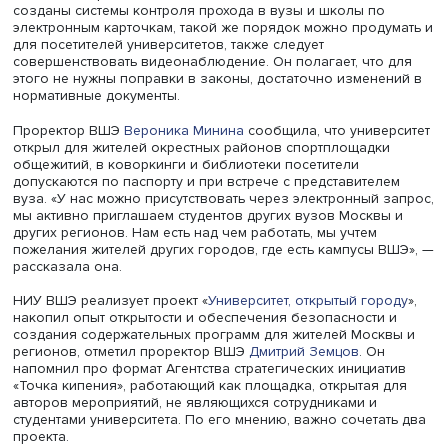
рискуют, когда открывают двери, но запрос такой есть»,
полагает заместитель председателя Госдумы, выпускни
Борис Чернышов, обращая внимание на важность упр
правил.
Необходимо также подготовить помещения, оказать п
региональным вузам. «Нужно, чтобы молодые ребята,
пришедшие в вузы, знали, чем они могут заняться в
конкретном помещении, чтобы им было удобно, а рабо
университетов работали без риска наказания», — поды
парламентарий.
Заместитель начальника отдела Главного управления
вневедомственной охраны Росгвардии Роман Карташо
подчеркнул, что расширение доступа в вузы не должно
наносить ущерба безопасности, нормы которой были
утверждены Минобрнауки. Чтобы избежать рисков,
возникающих из-за увеличения пропуска в здания
университетов, необходимо проработать дополнительн
меры безопасности и выделить средства на их обеспеч
Он назвал полезными создание электронного сервиса
бронирования в вузах через сервис «Госуслуги» и