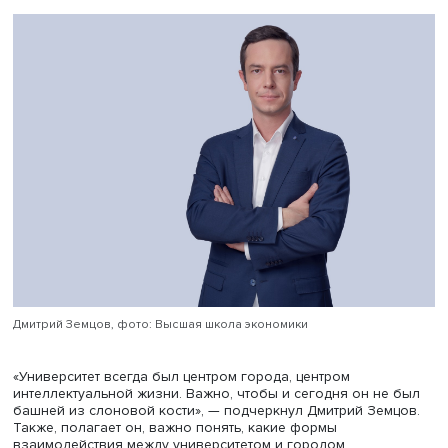
межвузовские соглашения — это облегчит идентифика
пользователей.
Начальник Управления организации охраны правопоря
жилом секторе МВД Станислав Колесник отметил, что с
созданы системы контроля прохода в вузы и школы по
электронным карточкам, такой же порядок можно проду
для посетителей университетов, также следует
совершенствовать видеонаблюдение. Он полагает, что
этого не нужны поправки в законы, достаточно измене
нормативные документы.
Проректор ВШЭ
Вероника Минина
сообщила, что униве
открыл для жителей окрестных районов спортплощадк
общежитий, в коворкинги и библиотеки посетители
допускаются по паспорту и при встрече с представител
вуза. «У нас можно присутствовать через электронный 
мы активно приглашаем студентов других вузов Москвы
других регионов. Нам есть над чем работать, мы учтем
пожелания жителей других городов, где есть кампусы 
рассказала она.
НИУ ВШЭ реализует проект «
Университет, открытый гор