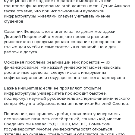
Министерства науки и высшего образования Денис Аш
Важно понимать, какие барьеры при соблюдении треб
безопасности можно снять. По его мнению, следует соз
более понятную навигацию для поиска внеучебной
инфраструктуры и перечень доступных пространств. Он
рассказал об удачных решениях в Московском
государственном строительном университете и в Тюмен
госуниверситете.
Среди проблем использования инфраструктуры вузов
горожанами Денис Аширов назвал оплату за услуги: да
случае отказа от ее взимания университеты будут нести
налоговые обязательства. Возникает также вопрос бо
быстрого износа оборудования и расходов университе
его содержание.
Выходом из ситуации может стать государственное или
муниципальное задание по работе с молодежью или
грантовое финансирование этой деятельности. Денис 
также отметил, что при использовании вузовской
инфраструктуры жителями следует учитывать мнение
студентов.