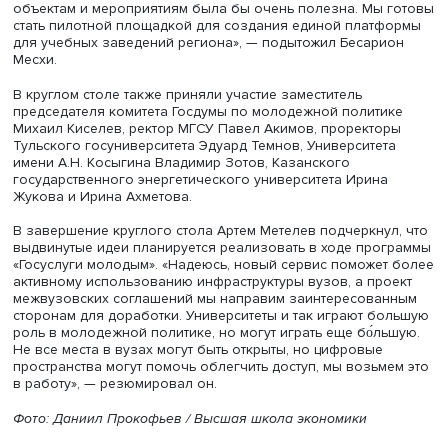
Дмитрий Земцов, фото: Высшая школа экономики
«Университет всегда был центром города, центром
интеллектуальной жизни. Важно, чтобы и сегодня он н
башней из слоновой кости», — подчеркнул Дмитрий Зе
Также, полагает он, важно понять, какие формы
взаимодействия между университетом и городом
недостаточно развиты, обмениваться практиками, чтоб
совершенствовать это направление работы.
«Вышка — базовая модель открытого жителям универси
— прокомментировал слова представителей ВШЭ Евген
Сженов.
Проректор Иркутского госуниверситета путей сообщен
Артем Миронов рассказал, что университет подписал
соглашение с рядом вузов региона о совместном
использовании помещений дворца спорта «Изумруд», в