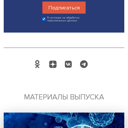
Тульского госуниверситета Эдуард Темнов, Университет
имени А.Н. Косыгина Владимир Зотов, Казанского
государственного энергетического университета Ирина
Жукова и Ирина Ахметова.
В завершение круглого стола Артем Метелев подчеркну
выдвинутые идеи планируется реализовать в ходе про
«Госуслуги молодым». «Надеюсь, новый сервис поможет
активному использованию инфраструктуры вузов, а пр
межвузовских соглашений мы направим заинтересова
сторонам для доработки. Университеты и так играют б
роль в молодежной политике, но могут играть еще бо́л
Не все места в вузах могут быть открыты, но цифровые
пространства могут помочь облегчить доступ, мы возьм
в работу», — резюмировал он.
Фото: Даниил Прокофьев / Высшая школа экономики
Дата публикации: 16.06.2022
Автор:
Павел Аптекарь
дискуссии
инфраструктура вузов