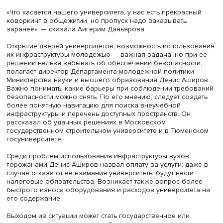
Основатель и гендиректор Международного центра
восстановления истории семьи и генеалогического по
Виктория Салтыкова отметила, что во время учебы в
университете ей не хватало пространств для внеаудито
занятий и совместных проектов, многие из которых
приходилось готовить в библиотеке и кафе.
Студентка Университета имени А.Н. Косыгина Аигерим
Даньярова рассказала, что во время учебы в школе в 
не раз сталкивалась с проблемой недостатка мест для
мероприятий: в регионе всего два места, где есть небо
пространства, их надо бронировать заранее. Использо
вузовской инфраструктуры может облегчить ситуацию.
«Что касается нашего университета, у нас есть прекрас
коворкинг в общежитии, но пропуск надо заказывать
заранее», — сказала Аигерим Даньярова.
Открытие дверей университетов, возможность использ
их инфраструктуры молодежью — важная задача, но пр
решении нельзя забывать об обеспечении безопаснос
полагает директор Департамента молодежной политик