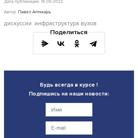
числе бассейна, тренажерных залов. Рощей «Звездочка
являющейся частью территории вуза, где оборудованы
спортивная и детская площадки, место для выгула соба
пользуются все горожане.
Ректор Донского государственного технического
университета Бесарион Месхи отметил, что в главном к
в Ростове-на-Дону нет заборов и калиток, жители посе
спортивные объекты университета, покупая абонементы
работает коворкинг и «Точка кипения». Чтобы упростить
допуск, была создана система заявок через социальны
и телеграм-бот студенческого совета. Он подчеркнул, ч
этом во главу угла ставятся интересы учебы, объекты
внешним пользователям предоставляются только после
часов. «Единая система доступа к нашим инфраструкту
объектам и мероприятиям была бы очень полезна. Мы 
стать пилотной площадкой для создания единой плат
для учебных заведений региона», — подытожил Бесари
Месхи.
В круглом столе также приняли участие заместитель
председателя комитета Госдумы по молодежной полити
Михаил Киселев, ректор МГСУ Павел Акимов, проректо