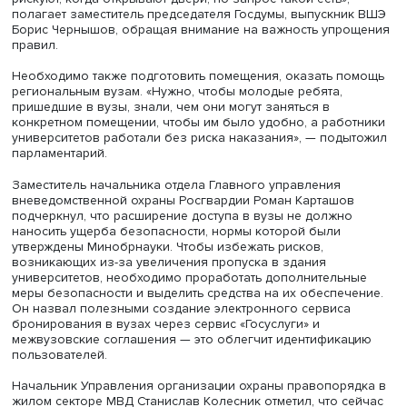
что молодежь в регионе часто не знает, какие возможн
способны предоставить вузы.
Григорий Гуров, фото: Алексей Демшин, специально для Выс
школы экономики
Заместитель министра науки и высшего образования
Григорий Гуров считает важным разрешение конфликта
доступностью вузов для молодежи и обеспечением их
безопасности. Одновременно следует понимать
интенсивность использования инфраструктуры вузов, в
числе региональных. Он привел пример Рязанского
государственного медицинского университета, который
считается одним из образцов открытости. «Когда мы го
о третьей миссии, важно, чтобы человек не только пол
образование, но и проводил там свое время, поэтому 
обустройство пространства, удобного для студентов,
сотрудников и гостей университета», — сказал Григорий
«Когда мы говорим, что нужно использовать инфраструк
ректоры оказываются между молотом и наковальней, о