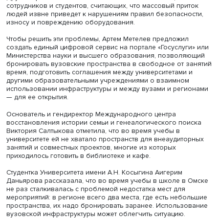
Артем Метелев, фото: er.ru
Однако бо́льшая часть сотрудников и студентов отмети
низкую доступность вузовской инфраструктуры для
населения из-за отсутствия понятного жителям формат
пользования: немногие знают, что для прохода на
футбольную площадку следует написать письмо ректору
Другим препятствием может стать негативная позиция ч
сотрудников и студентов, считающих, что массовый при
людей извне приведет к нарушениям правил безопасно
износу и повреждению оборудования.
Чтобы решить эти проблемы, Артем Метелев предложил
создать единый цифровой сервис на портале «Госуслуг
Министерства науки и высшего образования, позволя
бронировать вузовские пространства в свободное от з
время, подготовить соглашения между университетами 
другими образовательными учреждениями о взаимном
использовании инфраструктуры и между вузами и реги
— для ее открытия.