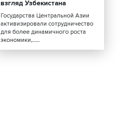
Центральная Азия и
вы
интеграция для развития
взгляд Узбекистана
Государства Центральной Аз
о
активизировали сотрудничес
зии
для более динамичного рост
экономики,......