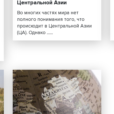
Поезд набрал обороты:
бурное развитие и вызо
Центральной Азии
Во многих частях мира нет
полного понимания того, чт
происходит в Центральной А
(ЦА). Однако ......
е
ыми
ских