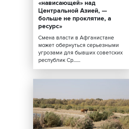
«Геополитическое
положение России,
«нависающей» над
Центральной Азией, —
больше не проклятие, а
ресурс»
Смена власти в Афганистан
может обернуться серьезн
угрозами для бывших совет
республик Ср......