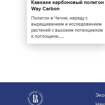
В Чеченской Республик
открыт первый на Севе
Кавказе карбоновый по
Way Carbon
Полигон в Чечне, наряду с
выращиванием и исследов
растений с высоким потенц
к поглощени......