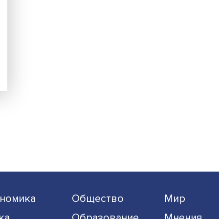
е
рном
лигон
анием
иалом