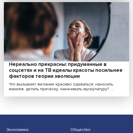
воспринимает местный алкоголизм как
угрозу своей идентичности
В восприятии молодежи остаться в среде людей,
злоупотребляющих алкоголем, значит признать сво
сх......
Нереально прекрасны: придуманные в
соцсетях и на ТВ идеалы красоты посиль
факторов теории эволюции