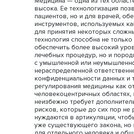
при использовании ИИ для
специалистов
Центра иску
проекта «Этическая экспе
который может быть испол
всех этапах ее жизненного
проекта
Анастасия Углева
Актуальность
Медицина — одна из тех о
высока. Ее технологизаци
пациентов, но и для врач
инструментов, используем
для принятия некоторых с
технология способна не т