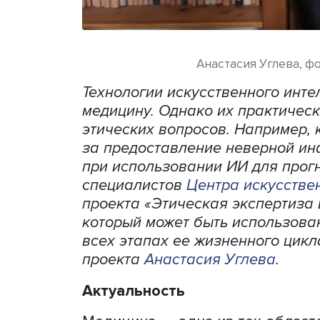
Анастасия Уг
Технологии искусственног
медицину. Однако их прак
этических вопросов. Напри
за предоставление невер