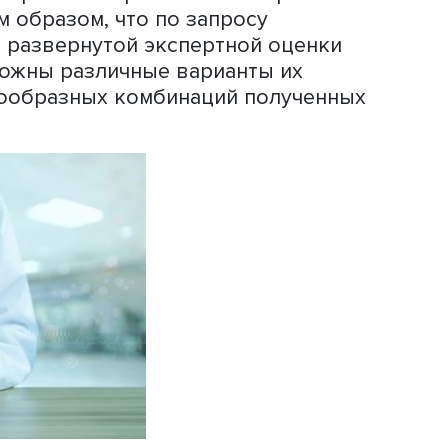
инимум на этапе интерпретации полу
ормы и нравственные ценности крайн
скну предположить, что чаще всего 
який раз при упоминании того или ин
ется консенсус по поводу его толкова
жная часть нашего исследования.
ряд аналитических процедур, связан
зайнов ценностей, наложением их др
ыявлением сухого остатка. Часто
 интуитивной ясности значения того 
ельности отсутствует консенсусное е
 медициной и общечеловеческой мор
еров — принцип ненанесения вреда. 
онкости и стараться фиксировать их 
глоссарии. В итоге сама методика б