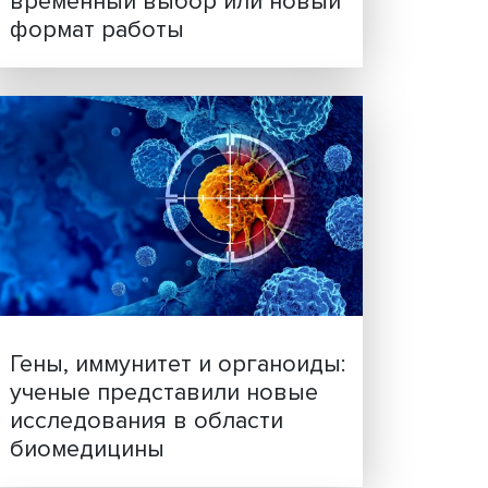
Платформенная занятост
временный выбор или н
формат работы