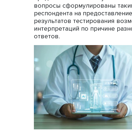
опытом, необходимо как м
результатов. Этические н
сложно формализовать, ри
невозможно, поскольку вс
этического понятия требу
Это, наверное, самая сло
Приходится осуществлять 
разработкой различных ди
друга, сопоставлением и в
оказывается, что при всей
иного термина в действит
понимание между правом,
Один из таких ярких прим
нужно выявлять все эти т
сопровождающем методику 