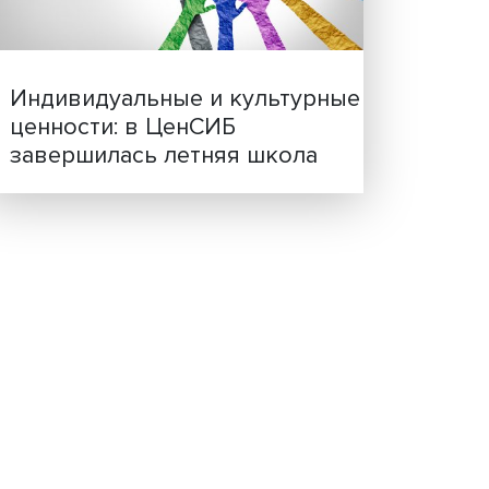
х и
занных
Иллюзия безопасности: 
тью,
исследовали влияние ИИ
решения врачей
гих
этом
ения
ачимых
й
есс
Индивидуальные и культ