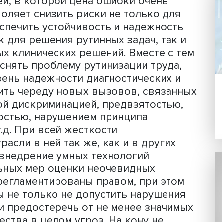
 прогнозирования заболеваний? О ра
сственного интеллекта
ВШЭ в рамках
ртиза в сфере ИИ» над инструментом,
ьзован для оценки этичности ИИ-сист
 цикла, HSE Daily рассказала руковод
.
бластей, в которой цена ошибки очен
я позволяет снизить риски не только
ей, обеспечить устойчивость и надежн
ых как для решения рутинных задач, 
ложных клинических решений. Вместе
олько снять проблему рутинизации тр