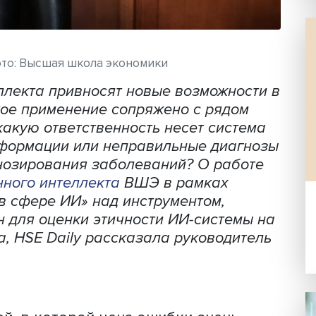
лева, фото: Высшая школа экономики
о интеллекта привносят новые возможн
тическое применение сопряжено с ряд
мер, какую ответственность несет си
ной информации или неправильные ди