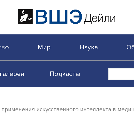
бщество
Мир
Наука
Видеогалерея
Подкасты
: этика применения искусственного интел