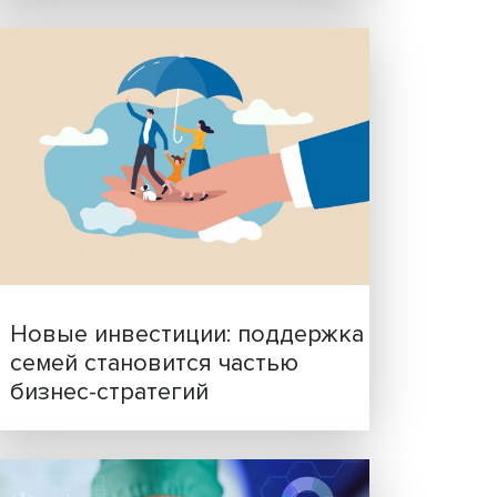
Гены, иммунитет и органо
ученые представили нов
исследования в области
биомедицины
ости в
ом
стема
агнозы