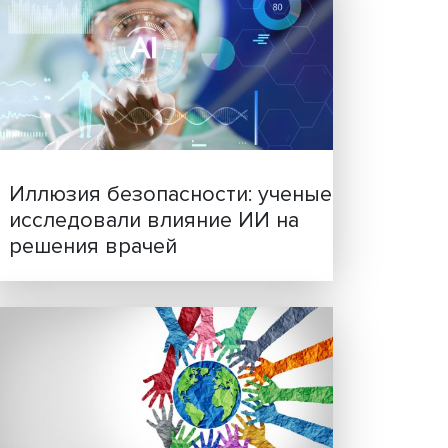
боте
Новые инвестиции: подд
емы на
семей становится частью
итель
бизнес-стратегий
ь
 для
ость
так и
 с тем
уда,