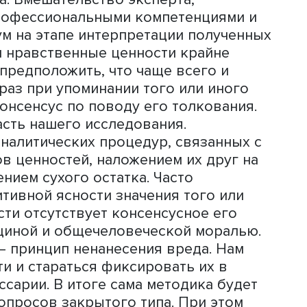
ологический инструментарий необяза
требований к компетенциям ее опера
ызывать деградацию его профессиона
лючается в том, чтобы подсветить все
ить внимание на них как разработчик
и операторов, тех, кто внедряет ИИ-
потребляет.
тодики у нас был, конечно, соблазн
воляющий алгоритмизировать в том чи
огии (или ее идеи) на этичность. Од
о, что полная алгоритмизация такой 
чества. Вмешательство эксперта,
ми профессиональными компетенция