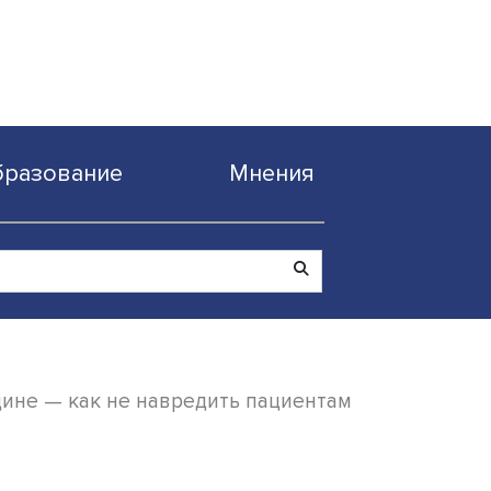
Образование
Мнен
лекта в медицине — как не навредить паци