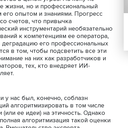
й уровень надежности диагностически
породить череду новых вызовов, свя
ленной дискриминацией, предвзятос
твенностью, нарушением принципа
х и т.д. При всей жесткости
к отрасли в ней так же, как и в дру
стях, внедрение умных технологий
нительных мер оценки неочевидных
ор не регламентированы правом, при 
 чтобы не только не допустить наруш
, но и предостеречь от не менее зн
и общества в целом угроз. На кону не
еческие жизни, но и профессиональны
о всем его опытом и знаниями. Прогр
ывать со счетов, что привычка