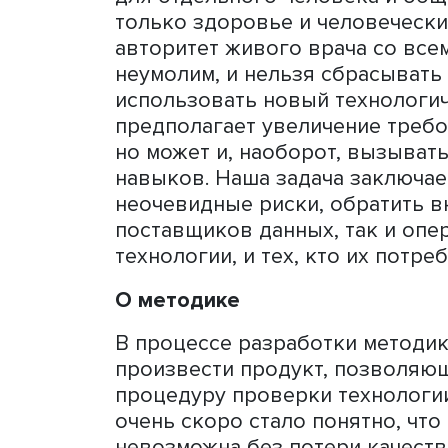
обеспечить более высоки
лечебных процедур, но и 
с умышленной или неумыш
нераспределенной ответс
конфиденциальности данны
регулирования медицины ка
человекоцентричных обла
неизбежно требует допол
рисков, которые до сих п
нуждаются в артикуляции,
уже существующего закона
для отдельного человека 
только здоровье и челов
авторитет живого врача с
неумолим, и нельзя сбрас