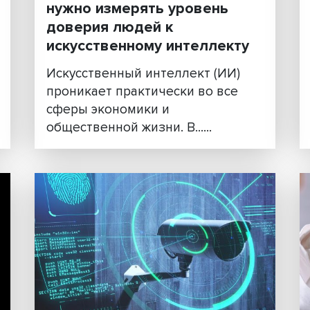
Переход на личности: за
нужно измерять уровень
века
доверия людей к
искусственному интелле
Искусственный интеллект (И
ами
проникает практически во в
сферы экономики и
общественной жизни. В......