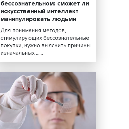
чем
Сознательно о
бессознательном: сможе
искусственный интеллект
кту
манипулировать людьми
И)
Для понимания методов,
се
стимулирующих бессознател
покупки, нужно выяснить пр
изначальных ......