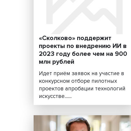
Страшно удобно и очен
опасно: к чему ведет
расширение использова
искусственного интелле
Появление ChatGPT многие
считают прорывом в развит
искусственного интеллекта 
который прив......