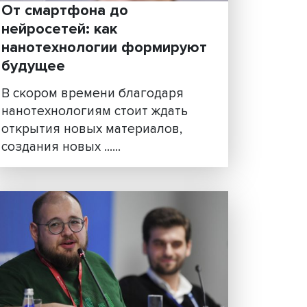
оль:
От смартфона до
нейросетей: как
нанотехнологии формир
будущее
ых
В скором времени благодаря