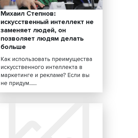
нанотехнологиям стоит ждат
открытия новых материалов,
создания новых ......
ужен
Михаил Степнов:
ю
искусственный интеллект
заменяет людей, он