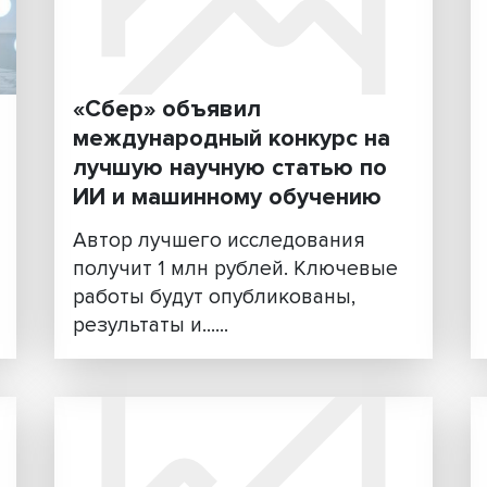
Чуть более двух месяцев на
был открыт доступ к ChatGP
онных
чат-боту, способному
анализировать за......
формы