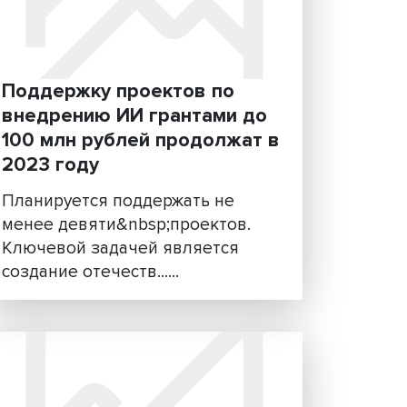
зад
позволяет людям делать
T —
больше
Как использовать преимущес
искусственного интеллекта в
маркетинге и рекламе? Если 
не придум......