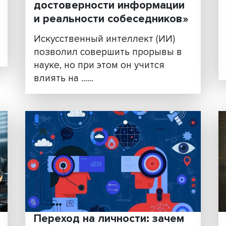
тали
«У нас все меньше
уверенности в
достоверности информа
и реальности собеседни
—
Искусственный интеллект (И
позволил совершить прорыв
науке, но при этом он учится
влиять на ......