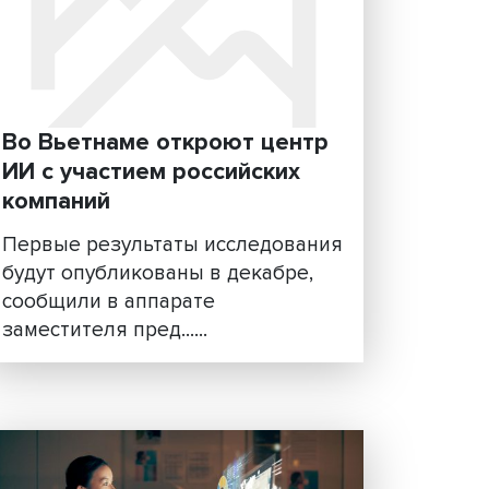
Поддержку проектов по
 на
внедрению ИИ грантами 
 по
100 млн рублей продолжа
ию
2023 году
я
Планируется поддержать не
евые
менее девяти&nbsp;проектов
Ключевой задачей является
создание отечеств......