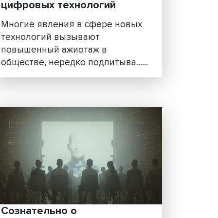
Василий Буров: к чему
приводит хайп вокруг
ции
цифровых технологий
ков»
Многие явления в сфере нов
технологий вызывают
И)
повышенный ажиотаж в
ы в
обществе, нередко подпитыва..