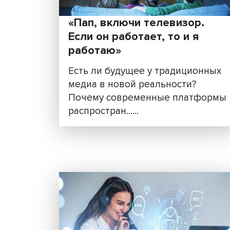
человеческого мозга, вычи
источник COVID-19, провест
комплексные расчеты......
«Пап, включи телевизор
Если он работает, то и я
работаю»