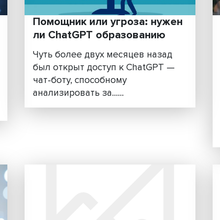
способных прогнозировать
слить
последствия и......
и
.
Помощник или угроза: н
ли ChatGPT образовани