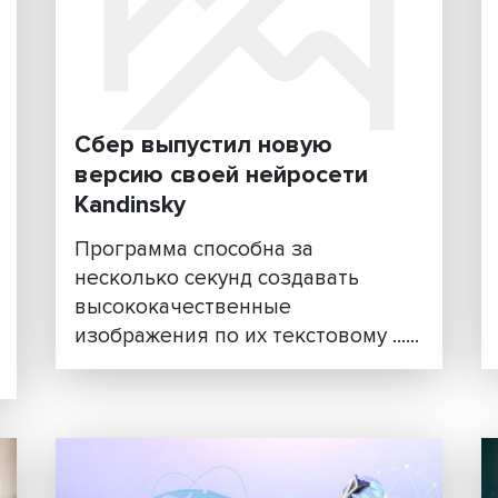
ь
«Сбер» объявил
международный конкурс
ния
лучшую научную статью
кта
ИИ и машинному обучен
Автор лучшего исследовани
ии
получит 1 млн рублей. Ключ
(ИИ),
работы будут опубликованы,
результаты и......