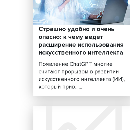
Есть ли будущее у традици
медиа в новой реальности?
Почему современные плат
распростран......