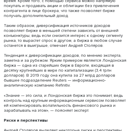
денежном рынке, который занимает 28% в структуре ее
доходов, в то время как фондовый рынок — 20%. На ус
депозитария и расчетные операции приходится 20% дох
а на валютный рынок — всего 10%.
Потеря доллара и евро в качестве инструментов расчет
незначительно ударит по доходам Московской биржи и
относительно низкой доли валютного рынка в доходах,
также возрастающей роли в финансовых операциях юа
который начинает вытеснять доллар и евро, подчеркив
Андрей Столяров.
Еще одна статья доходов биржи — размещение ее вре
свободных средств, что позволяет получать дополнит
доход в условиях высоких процентных ставок на рынке.
Московская биржа также работает над развитием
маркетплейса «Финуслуги», где, в частности, можно сра
условия по разным банковским и страховым продуктам
удаленно открывать вклады напрямую через сервис, э
время. Кроме того, с помощью сервиса можно напряму
покупать и продавать акции и облигации без привлече
контрагента в лице брокера, что также позволяет бирж