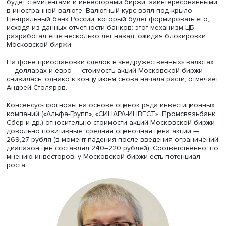
Введения санкций против Московской биржи многие эк
ожидали с 2022 года, однако ввели их только в июне 2
года, что, вероятно, позволило подготовиться к гряду
ограничениям.
Прекращение валютных торгов долларами и евро пост
под вопрос то, как будет формироваться валютный курс
будет с эмитентами и инвесторами биржи, заинтересов
в иностранной валюте. Валютный курс взял под крыло
Центральный банк России, который будет формировать 
исходя из данных отчетности банков: этот механизм ЦБ
разработал еще несколько лет назад, ожидая блокиро
Московской биржи.
На фоне приостановки сделок в «недружественных» ва
— долларах и евро — стоимость акций Московской бир
снизилась, однако к концу июня снова начала расти, о
Андрей Столяров.
Консенсус-прогнозы на основе оценок ряда инвестици
компаний («Альфа-Групп», «СИНАРА-ИНВЕСТ», Промсвяз
Сбер и др.) относительно стоимости акций Московской
довольно позитивные: средняя оценочная цена акции 