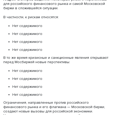
получать дополнительный доход.
Таким образом, диверсификация источников доходов
позволяет бирже в меньшей степени зависеть от внеш
конъюнктуры, ведь если снизится интерес к одному сег
рынка, то вырастет спрос в другом, а биржа в любом сл
останется в выигрыше, отмечает Андрей Столяров.
Тенденция к диверсификации доходов, по мнению экспе
заметна и за рубежом. Ярким примером является Лонд
биржа — одна из старейших бирж в Европе, входящая 
десятку крупнейших в мире по капитализации (3,4 трлн
долларов). В 2019 году она купила за 27 млрд долларо
бывшее подразделение Reuters — информационно-
аналитическую компанию Refinitiv.
«Знание — это сила, и Лондонская биржа это понимает,
контроль над крупным информационным сервисом поз
ей компенсировать волатильность финансового рынка 
зарабатывать на этом», — поясняет эксперт.
Риски и перспективы