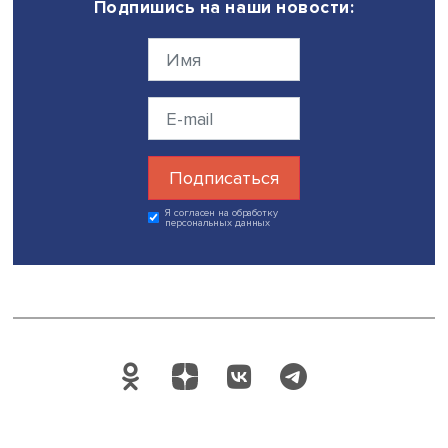
Ограничения, направленные против российского
финансового рынка и его флагмана — Московской бир
создают новые вызовы для российской экономики.
Увеличивается неопределенность и риск, обусловленн
использованием непривычного механизма формирова
валютного курса. Усложнился доступ на российский ры
иностранных инвесторов, чьи активы на Московской би
НРД) заблокированы, констатирует эксперт. Однако в то
время любые ограничения и вызовы — это новые
возможности и перспективы для роста и диверсификац
Дата публикации: 17.07.2024
Автор:
Ксения Вакина, стажер-исследователь Проектно-
учебной лаборатории экономической журналистики Н
биржа
Поделиться