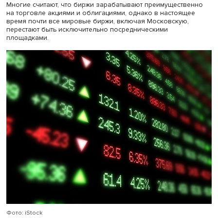
финансовые показатели: у биржи неожиданно высокая
рентабельность по показателю EBITDA (финансовый
показатель, отражающий объем прибыли, которую пол
компания до вычета расходов по выплате процентов, н
и начисленной амортизации, один из основных
общепринятых показателей оценки финансового состо
компаний. —
Ред
.) — 79,6% — и высокая дивидендная
доходность, что делает ее привлекательной для инвест
отмечает эксперт.
Диверсификация и преимущества
Главное преимущество Московской биржи, продолжил
Андрей Столяров, — это диверсификация источников до
Многие считают, что биржи зарабатывают преимуществ
на торговле акциями и облигациями, однако в настоящ
время почти все мировые биржи, включая Московскую,
перестают быть исключительно посредническими
площадками.