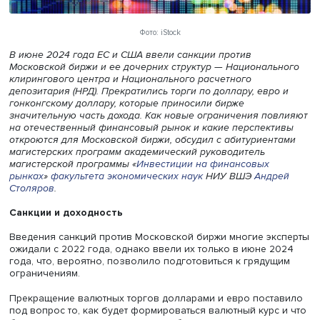
Фото: iStock
В июне 2024 года ЕС и США ввели санкции против
Московской биржи и ее дочерних структур — Националь
клирингового
центра и Национального расчетного
депозитария (НРД). Прекратились торги по доллару, евр
гонконгскому доллару, которые приносили бирже
значительную часть дохода. Как новые ограничения по
на отечественный финансовый рынок и какие перспект
откроются для Московской биржи, обсудил с абитуриен
магистерских программ академический руководитель
магистерской программы «
Инвестиции на финансовых
рынках
»
факультета экономических наук
НИУ ВШЭ
Андр
Столяров
.
Санкции и доходность