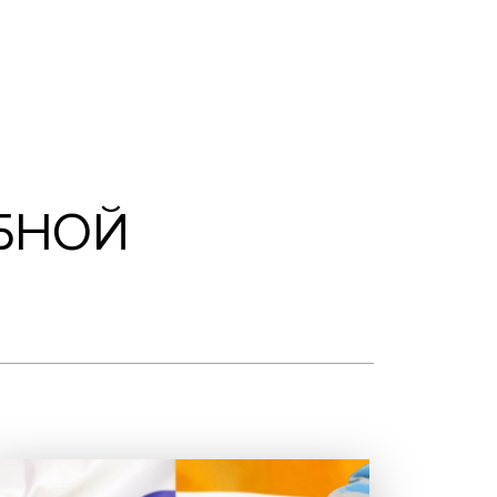
бной лаборатории экономической журнали
АЖЕР-
-УЧЕБНОЙ
СКОЙ