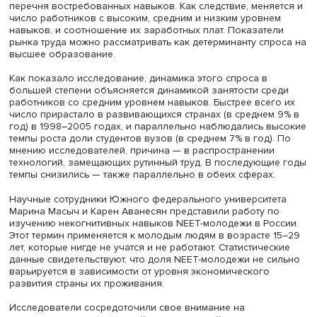
капиталу и заработной плате.
Старший преподаватель
кафедры экономической теори
эконометрики
НИУ ВШЭ в Нижнем Новгороде
Марина
Тележкина
исследовала взаимосвязь динамики спроса
навыки и спроса на высшее образование. По ее слова
развитие технологий приводит к существенному измен
перечня востребованных навыков. Как следствие, меня
число работников с высоким, средним и низким уровне
навыков, и соотношение их заработных плат. Показате
рынка труда можно рассматривать как детерминанту спр
высшее образование.
Как показало исследование, динамика этого спроса в
большей степени объясняется динамикой занятости ср
работников со средним уровнем навыков. Быстрее всег
число прирастало в развивающихся странах (в среднем
год) в 1998–2005 годах, и параллельно наблюдались в
темпы роста доли студентов вузов (в среднем 7% в год)
мнению исследователей, причина — в распространении
технологий, замещающих рутинный труд. В последующи
темпы снизились — также параллельно в обеих сферах.