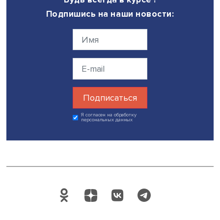
Дата публикации: 12.04.2022
Автор:
Марина Полякова
экспертиза
исследования и аналитика
NEET-молодежь
рынок труда
Ясинская конференция 2022
Поделиться
Будь всегда в курсе !
Подпишись на наши новости: