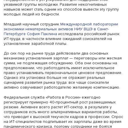
Исследование показало, что NEET-молодежь наиболее
отстает от своих сверстников по трем ключевым навыка
добросовестность, эмоциональная стабильность и упор
Менее ощутимый разрыв наблюдается в экстраверсии 
навыке альтернативного мышления. Также NEET-молод
отличается более высокой склонностью к враждебной
атрибутике намерений окружающих.
Эмпирические измерения подтверждают, что эти навык
являются пластичными и могут трансформироваться и
развиваться при наличии целенаправленных воздейств
Таким образом, можно выработать программы
государственного регулирования для поддержки этой
уязвимой группы молодежи. Развитие некогнитивных
навыков может стать одним из способов вывести эту гр
молодых людей из бедности.
Младший научный сотрудник
Международной лаборато
экономики нематериальных активов
НИУ ВШЭ в Санкт-
Петербурге
София Паклина
исследовала российский р
ИТ-труда, в частности влияние ожиданий соискателей н
установление заработной платы.