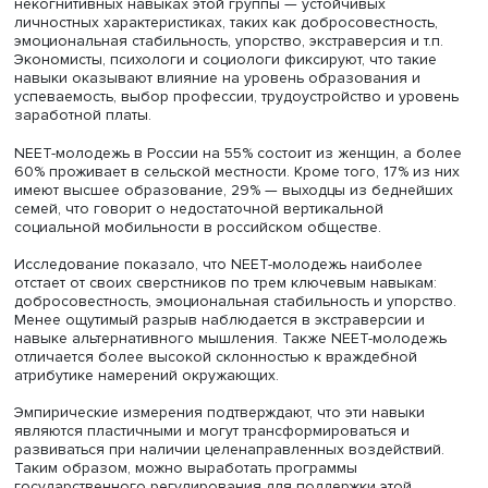
Научные сотрудники Южного федерального университе
Марина Масыч и Карен Аванесян представили работу п
изучению некогнитивных навыков NEET-молодежи в Ро
Этот термин применяется к молодым людям в возрасте 
лет, которые нигде не учатся и не работают. Статистичес
данные свидетельствуют, что доля NEET-молодежи не с
варьируется в зависимости от уровня экономического
развития страны их проживания.
Исследователи сосредоточили свое внимание на
некогнитивных навыках этой группы — устойчивых
личностных характеристиках, таких как добросовестност
эмоциональная стабильность, упорство, экстраверсия и т
Экономисты, психологи и социологи фиксируют, что так
навыки оказывают влияние на уровень образования и
успеваемость, выбор профессии, трудоустройство и ур
заработной платы.
NEET-молодежь в России на 55% состоит из женщин, а 
60% проживает в сельской местности. Кроме того, 17% и
имеют высшее образование, 29% — выходцы из бедне
семей, что говорит о недостаточной вертикальной
социальной мобильности в российском обществе.