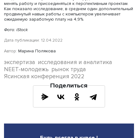
До сих пор на рынке труда действовали два основных
механизма установления зарплат — переговоры или же
сумма, не подлежащая обсуждению. Оба они основаны
предположении, что работодатель имеет исключительн
право устанавливать первоначальное ценовое предло
Однако эта установка больше не отражает реальных
сценариев развития рынка труда: все чаще соискатели
активно озвучивают работодателю желаемую компенса
Федеральная служба «Работа в России» ежегодно
регистрирует примерно 40-процентный рост размещае
резюме. Активнее всего растет ИТ-сектор, в результате 
сотрудников есть много альтернативных вариантов раб
что приводит к высокой текучести кадров в профессии.
на ИТ-специалистов подпитывает их зарплаты даже во 
пандемического кризиса, поэтому сотрудники не боятс
менять работу и присоединяться к перспективным проек
Как показало исследование, в среднем один дополнит
продвинутый навык работы с компьютером увеличивае
ожидаемую заработную плату на 4,9%.
Фото: iStock