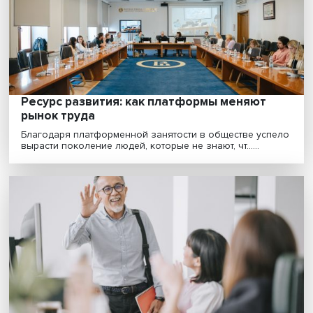
российском рынке труда
Исследование, проведенное учеными НИУ ВШЭ,
показало: зарплата инженеров не превышает
вознагражден......
Кто такая NEET-молодежь и как не остать
без работы
В мире стремительно растет число молодых людей,
которые не учатся и не работают. Проблема незанят....