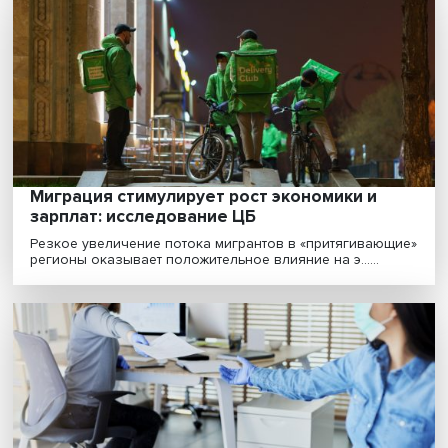
связанные с ним выгоды
Удаленка оказалась для работников серьезным
испытанием: у многих выросла нагрузка и упала
произво......
Миграция стимулирует рост экономики и
зарплат: исследование ЦБ
Резкое увеличение потока мигрантов в «притягиваю
регионы оказывает положительное влияние на э......