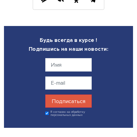
Кроме того, работодатели очень ценят приобретение о
работы во время обучения — выше, чем академическу
успеваемость. Поэтому значительная часть студентов
совмещают учебу с работой, особенно в магистратуре.
Но это нужно делать аккуратно, говорит эксперт.
Исследования студентов ВШЭ показали забавный пара
Один дополнительный балл по шкале академической
успеваемости приносит выпускникам бакалавриата при
к зарплате в размере от 9 до 12%. Но для студентов
магистратуры ситуация противоположная: один
дополнительный балл успеваемости отрицательно влия
их зарплату, приводя к потере 2–7%. Таким образом,
оптимальной будет следующая стратегия во время обуч
хорошо учиться в бакалавриате и совмещать работу с 
в магистратуре.
Фото: iStock
Дата публикации: 27.04.2022
Автор:
Марина Полякова