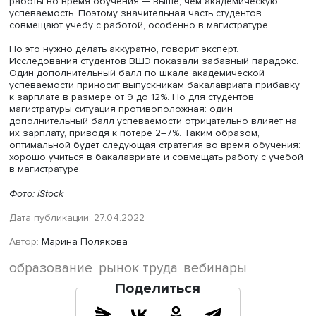
образования для женщин существенно выше, чем для
мужчин, то есть женщины с высшим образованием
зарабатывают значительно больше, чем женщины без
высшего образования, у мужчин же разрыв не настоль
велик. Возможно, поэтому россиянки хорошо образов
(второе место после Канады на 2021 год), но размер их
зарплаты составляет 70–80% от доходов мужчин. Эта р
снижается в зависимости от качества вуза.
Среди возможных причин меньших заработков
исследователи называют «самоотбор» в более женский
потенциально низкооплачиваемый сектор — социальны
гуманитарные науки, тогда как мужчины все чаще выби
перспективный IT, рассказывает Виктор Рудаков. Некот
сферы занятости, выбираемые женщинами, отличаются
позитивными нефинансовыми характеристиками.
Немаловажны и такие причины, как дискриминация со
стороны работодателя из-за ожидания ухода работниц
декретный отпуск и гендерное распределение ролей в
домашнем хозяйстве. А также некогнитивные навыки, т
как решительность, принятие риска, самостоятельность 
принятии решений.