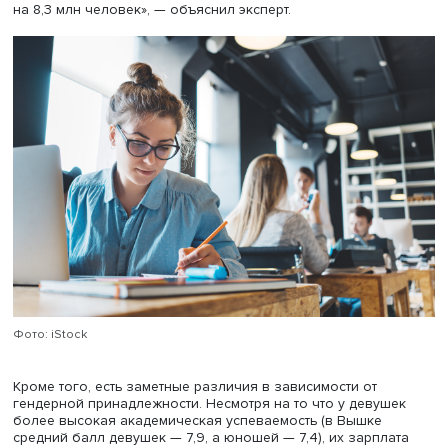
заработка — около 42 лет (в странах Европы и США ег
достигают на 10 лет позже), то есть к 45 годам зарплата
россиян начинает очень существенно снижаться. Можн
предположить, что причина в специфике развития наше
экономики, говорит эксперт. Навыки, которые были
накоплены в постсоветский период, достаточно быстро
обесценились, а навыки тех, кто вышел на рынок труда 
более раннем возрасте (например, знание английского
и компьютерная грамотность), быстро стали очень
востребованными.
Работодатели не хотят инвестировать в дополнительно
обучение работников, отмечает Виктор Рудаков, «им п
нанять нового, чем переобучить старого», считает он. «
возможно, эта ситуация сейчас будет меняться, так как у
довольно неблагоприятные демографические тенденци
период с 2008 по 2020 год численность молодежи сни
на 8,3 млн человек», — объяснил эксперт.