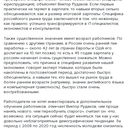
показывают исследования, один дополнительный балл
приносит отдачу в заработной плате выпускников в 1,3–
Кроме того, зарплата, которую получают выпускники в
вузов России, отличается большей устойчивостью.
На отдачу от образования заметно влияет и такой факт
полученной специальности выбрана работа или нет. В
среднем те, кто работает не по специальности, зарабат
на 10% меньше и менее удовлетворены своей работой.
Однако есть большие различия между выпускниками р
направлений обучения — тех, что позволяют приобрес
общий человеческий капитал (социальные науки,
гуманитарные науки, услуги), и дающих возможность
приобрести специфический человеческий капитал (мед
юриспруденция), объясняет Виктор Рудаков. Если перв
практически не теряют в зарплате, то навыки вторых си
обесцениваются, как и размер итоговой зарплаты. Спе
российского рынка труда заключается в том, что инжен
как правило, успешно трансформируются в IT-специалис
экономистов и консультантов.
Также существенное значение имеет возраст работник
сравнению с другими странами, в России очень ранний 