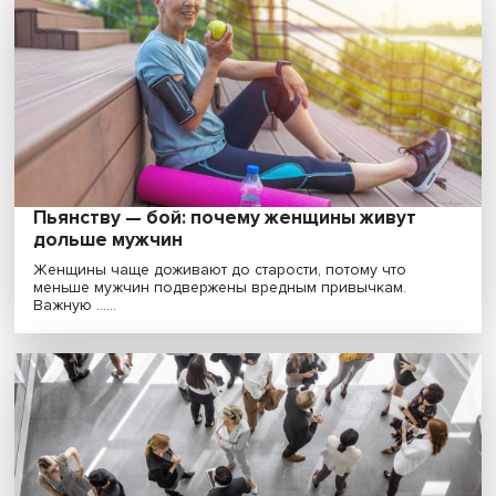
из самых креативных в мире»
Российская независимая система оценки
образовательных результатов, которая служит
пропуском в выс......
Пьянству — бой: почему женщины живут
дольше мужчин
Женщины чаще доживают до старости, потому что
меньше мужчин подвержены вредным привычкам.