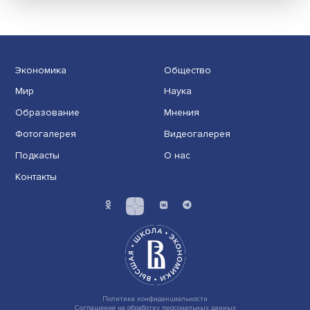
использовать инструменты обучения чер
развлечение
Современные потребители охотнее тратят деньги на
впечатления, чем на вещи. «Какая разница, скольк......
Экономика
Общество
Мир
Наука
Образование
Мнения
Фотогалерея
Видеогалерея
Подкасты
О нас
Контакты