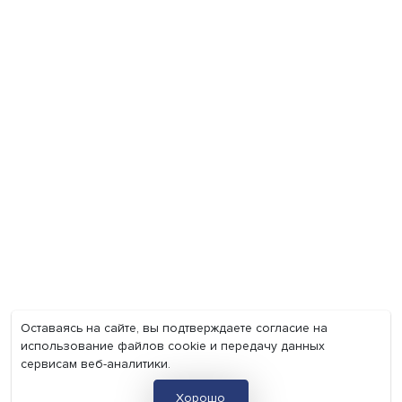
Экономика
Общество
Мир
Наука
Образование
Мнения
Фотогалерея
Видеогалерея
Подкасты
О нас
Контакты
Политика конфиденциальности
Соглашение на обработку персональных данных
Точка зрения и мнения авторов статей не являются официа