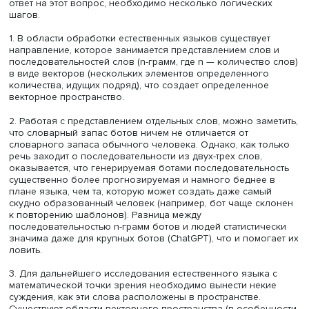
Определить с помощью уже имеющегося сгенерирован
текста, написан он конкретным ботом или же человеком
составит особого труда: необходимо всего лишь загруз
нейросеть огромное количество подобных сгенериров
текстов — и всё готово. Однако тогда никто не будет
пользоваться данным конкретным ботом, его просто за
другим искусственным интеллектом. Следовательно, уч
необходимо разработать такой механизм, который смо
отличать всех ботов от всех людей. Для этого необход
обратиться к структуре языка как такового, что подводи
исследованиям, посвященным тому, что такое любой
естественный язык с точки зрения математики. Чтобы да
ответ на этот вопрос, необходимо несколько логически
шагов.
1. В области обработки естественных языков существуе
направление, которое занимается представлением сло
последовательностей слов (n-грамм, где n — количество
в виде векторов (нескольких элементов определенног
количества, идущих подряд), что создает определенно
векторное пространство.