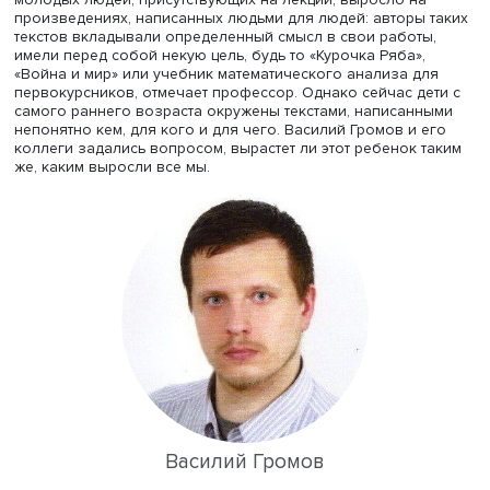
руководителя
департамента анализа данных и искусств
интеллекта
, профессор
факультета компьютерных наук
ВШЭ
Василий Громов
.
Кем и для чего создаются современные тексты, задалс
вопросом Василий Громов. Его поколение и поколение
молодых людей, присутствующих на лекции, выросло н
произведениях, написанных людьми для людей: авторы
текстов вкладывали определенный смысл в свои работ
имели перед собой некую цель, будь то «Курочка Ряба»,
«Война и мир» или учебник математического анализа д
первокурсников, отмечает профессор. Однако сейчас д
самого раннего возраста окружены текстами, написан
непонятно кем, для кого и для чего. Василий Громов и 
коллеги задались вопросом, вырастет ли этот ребенок 
же, каким выросли все мы.