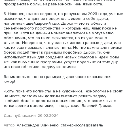
словесную последовательность людей разного пола и
возраста, с разным образованием и бэкграундом, то
получаются более размытые, нечеткие кластеры. Люди
мыслят существенно менее четко, чем боты, — и это ещ
способ их поимки.
4. Если каждое слово или каждую n-грамму представить
вектор, то всю их совокупность можно представить как
геометрический объект или некую поверхность в
многомерном пространстве. Взяв все возможные слов
последовательности в русском языке, можно обнаружит
они не заполняют всё семантическое пространство, но
часть его. Ученые могут изучить и измерить данную
последовательность в качестве некой поверхности, да
сравнить ее с другими поверхностями (например, с
поверхностью английского языка). Так, у каждой повер
в пространстве есть размерность, т.е. количество неза
параметров, необходимых для описания этого объекта 
точек на сфере, к примеру, это два значения — долгота
широта). Изучая размерность естественного языка, Ва
Громов ожидал получить значение бесконечности, но в
аналитики пришли к выводу, что язык обладает 9–10-з
размерностью, причем эта цифра немного различается 