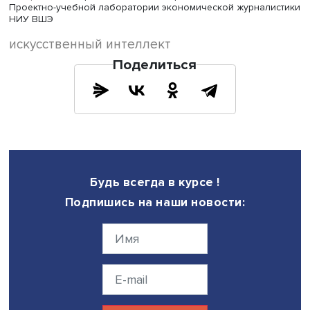
языка к языку, но что однозначно: язык человека лежи
пространстве большей размерности, чем язык бота.
5. Наконец, только недавно, по результатам 2023 года,
выяснили, что данная поверхность имеет в себе дырки,
напоминая швейцарский сыр. Дырки — это те области
семантического пространства, к которым наш язык пок
пришел. Хотя на данный момент аналитики не могут чет
обозначить, что за ними скрывается, но их уже можно
отыскать. Интересно, что у разных языков разные дырки
как их еще называют, слепые пятна. Но что важно для 
ботов: людей тянет к границам подобных дырок, т.к. они
используют язык для создания новых смыслов и идей;
же, как выученные программы, уходят подальше от этих
что пока облегчает задачу их поимки.
Занимательно, но на границах дырок часто оказываетс
юмор!
«Боты пока что копиисты, а не художники. Технологии н
на месте, поэтому мы должны пытаться решить задачу
“поймай бота” и должны пытаться понять, что такое язы