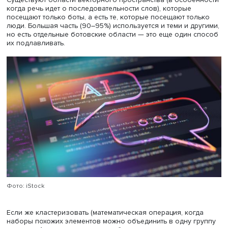
2. Работая с представлением отдельных слов, можно зам
что словарный запас ботов ничем не отличается от
словарного запаса обычного человека. Однако, как т
речь заходит о последовательности из двух-трех слов,
оказывается, что генерируемая ботами последовательн
существенно более прогнозируемая и намного беднее
плане языка, чем та, которую может создать даже самы
скудно образованный человек (например, бот чаще ск
к повторению шаблонов). Разница между
последовательностью n-грамм ботов и людей статистич
значима даже для крупных ботов (ChatGPT), что и помо
ловить.
3. Для дальнейшего исследования естественного языка
математической точки зрения необходимо вынести нек
суждения, как эти слова расположены в пространстве.
Существуют области векторного пространства (в особе
когда речь идет о последовательности слов), которые
посещают только боты, а есть те, которые посещают то
люди. Большая часть (90–95%) используется и теми и др
но есть отдельные ботовские области — это еще один 
их подлавливать.