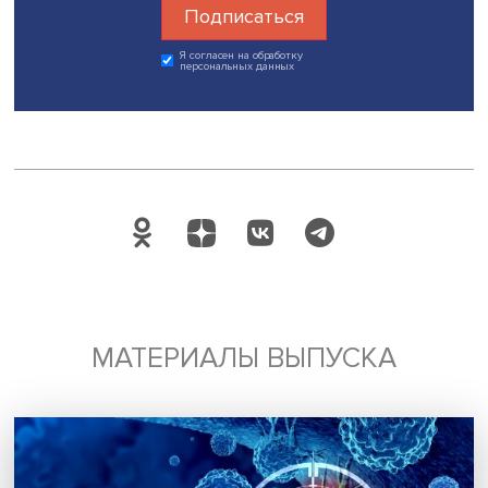
точки зрения математики», — подытожил Василий Громо
Дата публикации: 26.02.2024
Автор:
Александра Зинченко, стажер-исследователь
Проектно-учебной лаборатории экономической журнал
НИУ ВШЭ
искусственный интеллект
Поделиться
Будь всегда в курсе !
Подпишись на наши новости: