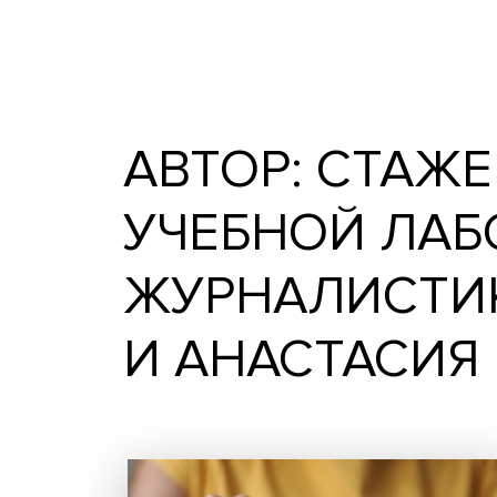
Записи автора стажеры-
Алексей Скворцов и Анаста
АВТОР: СТ
УЧЕБНОЙ Л
ЖУРНАЛИСТ
И АНАСТАС