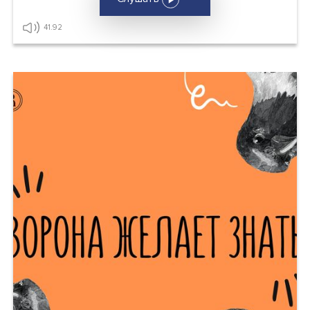
Как мы искажаем реальность
Наверняка вы сталкивались с тем, что какие-то собы
или идеи наталкивают вас н
2023.03.17
Слушать
41.92