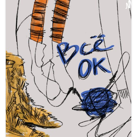
Однажды в Голливуде
Когда словосочетание «голливудский актер» стало
символом невероятного успеха? По
2023.03.09
Слушать
41.69