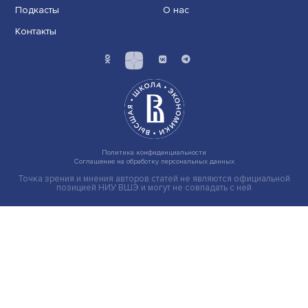
О магическом мышлении
В нашу рутину тесно вплетены магические ритуалы: 
в мысли, действия, символы
2023.02.17
Слушать
34.05
Слушать больше