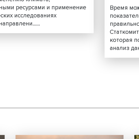
е: ученые представили новые
еских рисков
м к изменению климата,
природными ресурсами и применение
логических исследованиях
ших направлени......