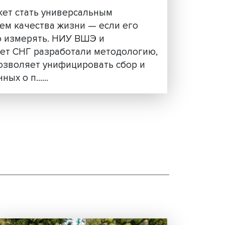
Время как показатель благополуч
ВШЭ предложила новый стандарт
стран СНГ
Время может стать универсальным
показателем качества жизни — если ег
правильно измерять. НИУ ВШЭ и
Статкомитет СНГ разработали методол
которая позволяет унифицировать сбор
анализ данных о п......