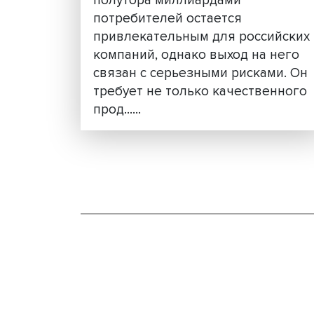
Мини-сериалы, блогеры
маркетплейсы: как
продвигать бизнес в Ки
Китайский рынок с почти
полутора миллиардами
потребителей остается