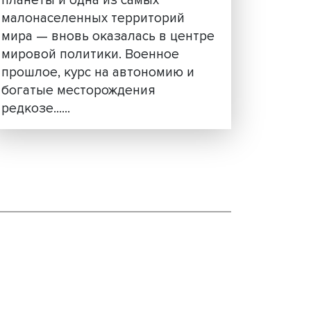
ый
Сокровище во льдах: че
и не
важна и интересна
Гренландия
Гренландия — крупнейший ос
планеты и одна из самых
20
малонаселенных территорий
стол