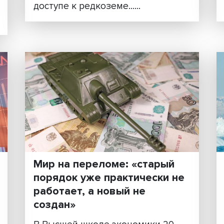
Горячие споры за ледян
ция,
остров: возможные
стратегии США в Гренла
Заявления Дональда Трампа
возможной покупке Гренлан
поров
вновь вывели арктическую
повестку в центр междунар
дискуссий. Речь идет не толь
емы. В
территориальном вопросе, н
лись
доступе к редкоземе......
ма
.....