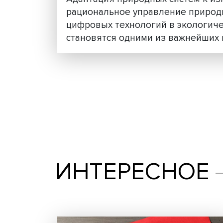
Экологическое мышлени
исследования климатич
Адаптация природных систе
рациональное управление 
цифровых технологий в эко
становятся одними из важней