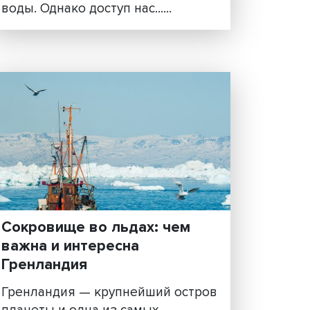
ой
Между сотрудничеством 
конкуренцией: геополити
ндии
водных ресурсов
 о
Латинская Америка располаг
дии
значительными водными
ресурсами: в бассейнах Амазо
одных
Ла-Платы, Ориноко и других
ко о
крупных рек сосредоточено 
о и о
трети мировых запасов прес
воды. Однако доступ нас......