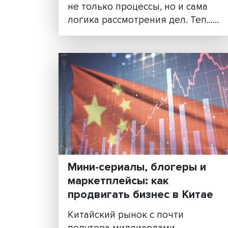
Китайская модель
правосудия: цифровиза
медиация и партийный
контроль
Резкий рост гражданских с
заставил КНР радикально
пересмотреть подходы к
организации судебной сист
ходе модернизации измени
не только процессы, но и са
логика рассмотрения дел. Теп.