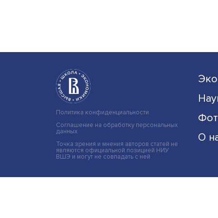
привлекательным для росс
компаний, однако выход на 
связан с серьезными рискам
требует не только качестве
прод......