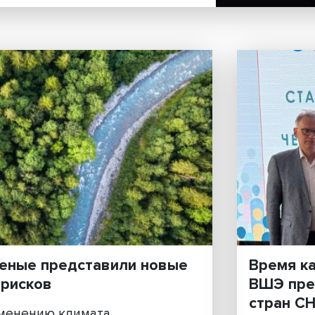
ание в многополярном
экспертами НИУ ВШЭ. На
..