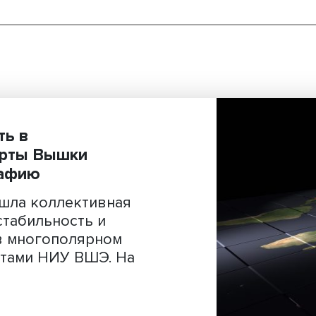
льность в
 эксперты Вышки
онографию
ир» вышла коллективная
ская стабильность и