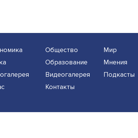
ийских
«Актуальные тенденции мир
него
военной экономики и стратег
и. Он
Молодые исследователи и
нного
эксперты обсудили новые
военные технологии, трансфор.
Читать больше