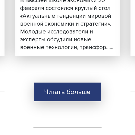
 и
Мир на переломе: «стар
порядок уже практическ
тае
работает, а новый не
создан»
В Высшей школе экономики 
февраля состоялся круглый 