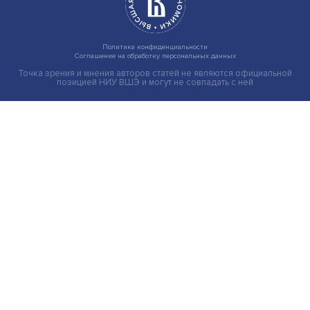
Рост маркетплейсов в России за последние годы ста
одним из ключевых факторов трансформации
потребительского поведения. Объем продаж на этих
площадках за два года вырос втрое, достигнув 4,8 т
ру......
Читать больше
Экономика
Общество
Мир
Наука
Образование
Мнения