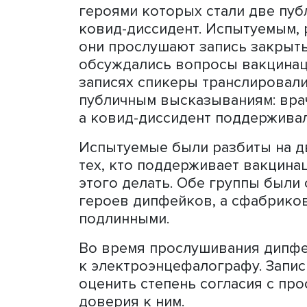
Чтобы выявить факторы, 
материалам, научная груп
исследований НИУ ВШЭ
п
представили две сотрудн
Элиана Монахова и Алекс
Первое исследование был
исходили из гипотезы, чт
когда слова дипфейк-спи
внутренним установкам уч
Для исследования были с
героями которых стали дв
ковид-диссидент. Испытуе
они прослушают запись з
обсуждались вопросы вакц