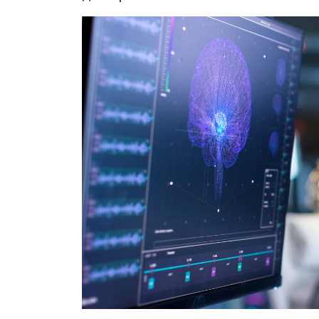
записях спикеры трансли
публичным высказываниям:
а ковид-диссидент подде
Испытуемые были разбиты
тех, кто поддерживает вак
этого делать. Обе группы
героев дипфейков, а сфа
подлинными.
Во время прослушивания
к электроэнцефалографу.
оценить степень согласи
доверия к ним.