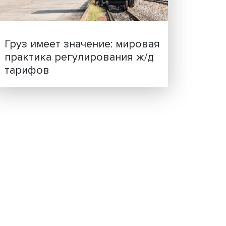
ценности: в ЦенСИБ
вных
завершилась летняя шко
тели
лучае,
рач и
 что
Груз имеет значение: мир
а