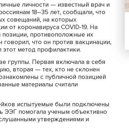
способствующие доверию к таким
па
Центра нейроэкономики и когнити
ровела два исследования. Результаты
ицы центра — стажеры-исследователи
андра Морозова.
о посвящено дипфейкам. Исследова
о эффект доверия будет выше в том с
кера соответствуют мировоззрению и
астников.
пециально созданы аудиодипфейки,
е публичные личности — известный в
мым, россиянам 18–35 лет, сообщали,
акрытых совещаний, на которых
инации от коронавируса COVID-19. Н