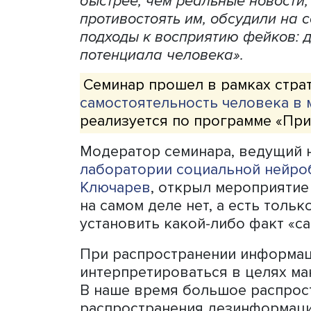
В наше время одним из гл
массовым сознанием стали
дезинформация способна 
или бездействию. При эт
быстрее, чем реальные нов
противостоять им, обсуди
подходы к восприятию фей
потенциала человека».
Семинар прошел в рамках
самостоятельность челов
реализуется по программе