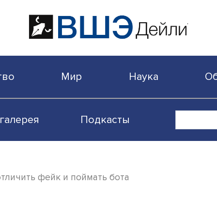
бщество
Мир
Наука
Видеогалерея
Подкасты
: как отличить фейк и поймать бота