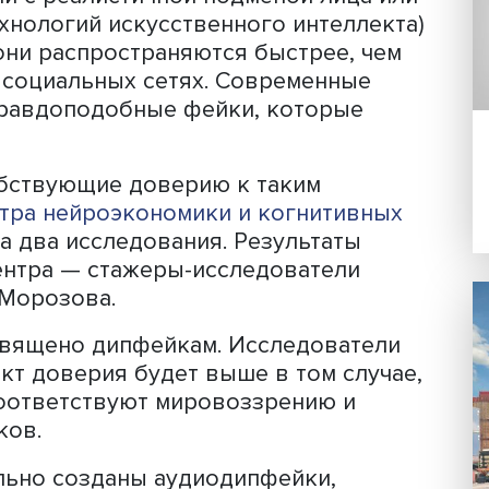
ущий научный сотрудник
Международ
 нейробиологии НИУ ВШЭ
Василий
иятие цитатой из Ницше о том, что ф
 только интерпретации, мы не можем
кт «сам по себе».
ормация о фактах может искажаться 
лях манипуляции общественным созна
спространение получили дипфейки (м
рмации с реалистичной подменой лиц
щи технологий искусственного интел
стую они распространяются быстрее,
нно в социальных сетях. Современны
дать правдоподобные фейки, которы