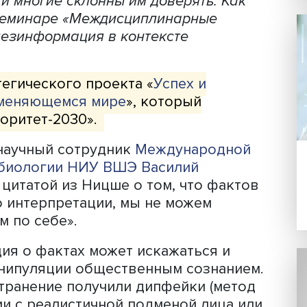
Фото: iStock
авных инструментов манипулирования
 фейки. Грамотно созданная
подтолкнуть людей к желаемым дейст
ом фейковые материалы распространя
ости, и многие склонны им доверять. 
ли на семинаре «Междисциплинарные
ков: дезинформация в контексте
 стратегического проекта «
Успех и
ека в меняющемся мире
», который
 «Приоритет-2030».