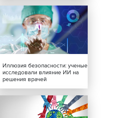
Новые инвестиции: подд
семей становится частью
виям
бизнес-стратегий
ются
Как