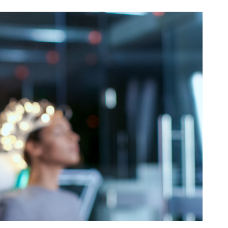
ровали позиции, противоположные их
 врач говорил, что он против вакцин
рживал этот метод профилактики.
 на две группы. Первая включала в 
цинацию, вторая — тех, кто не склон
 были ознакомлены с публичной пози
брикованные материалы считали
 дипфейков испытуемые были подкл
 Запись ЭЭГ помогала ученым объект
я с прослушанными утверждениями и