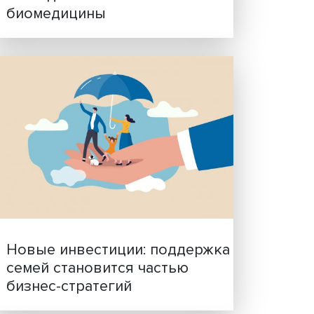
Гены, иммунитет и органо
ученые представили нов
исследования в области
биомедицины