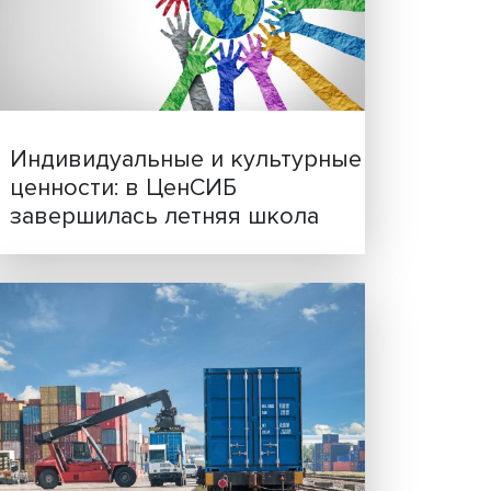
ной
Иллюзия безопасности: 
актов
исследовали влияние ИИ
решения врачей
и
нием.
етод
а или
лекта)
 чем
е
е
Индивидуальные и культ