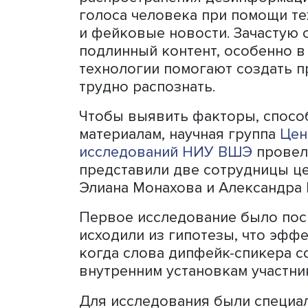
Модератор семинара, вед
лаборатории социальной
Ключарев
, открыл меропр
на самом деле нет, а есть
установить какой-либо фа
При распространении инф
интерпретироваться в це
В наше время большое ра
распространения дезинфо
голоса человека при помо
и фейковые новости. Зача
подлинный контент, особе
технологии помогают соз
трудно распознать.