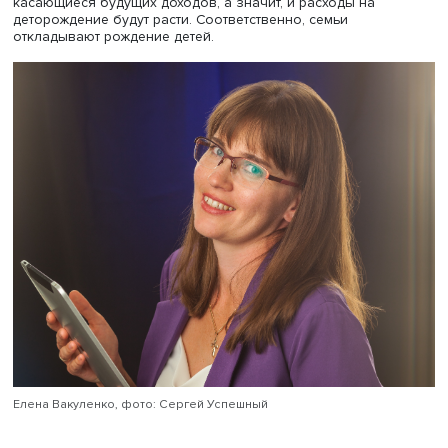
формируется «стоимость». Чем выше доходы семьи, тем
больше родители могут инвестировать в ребенка и
увеличивать его функцию полезности. Вместе с тем чем
дороже стоит время родителей, тем «невыгоднее» стано
тратить его на воспитание.
«Стоимость» детей варьируется и имеет различные
объективные и субъективные значения в разных
экономических условиях, отметила доцент. Так, в кризи
растет неопределенность и негативные ожидания насел
касающиеся будущих доходов, а значит, и расходы на
деторождение будут расти. Соответственно, семьи
откладывают рождение детей.