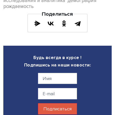
периоде какой-либо заметной реакции не выявлено ни
рост, ни на падение экономики.
«После ввода программы материнского капитала в 200
степень связи рождаемости с экономическими фактора
снизилась. В текущих реалиях цена на нефть перестает 
адекватной мерой для объяснения динамики рождаемо
России. Более информативен для прогнозов уровень
безработицы: он может более достоверно рассказать, 
будет происходить дальше», — отметила Елена Вакуленк
же время экономическая ситуация в России по-прежне
зависит от конъюнктуры на сырьевых рынках, а значит, 
демографической ситуации с внешними шоками сохрани
Фото: iStock
Дата публикации: 09.06.2022
Автор:
Марина Полякова
исследования и аналитика
демография
рождаемость