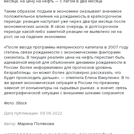
экономических кризисов. Она определяет экономичес
рост, который мы наблюдали до пандемии. Поэтому мы
решили посмотреть, есть ли связь рождаемости с ценой
нефть», — рассказала Елена Вакуленко.
Чтобы соотнести решение о рождении ребенка с
экономической обстановкой в тот период, когда оно б
принято, за дату отсчета брали не день рождения, а
примерное время зачатия, то есть учитывали показател
лагом в один год и более.
Оказалось, что корреляция между рождаемостью и
экономикой, в том числе с колебаниями цен на нефть,
довольно тесная в краткосрочном периоде. Число рож
детей (за девять месяцев с момента зачатия) значимо
реагирует на реальную заработную плату с лагом в три
месяца, на уровень безработицы — с лагом два-четыре
месяца, на цену на нефть — с лагом в два месяца.
Таким образом, подъем в экономике оказывает значи
положительное влияние на рождаемость в краткосроч
периоде: реакция наступает уже через два-три месяца 
экономических шоков. В свою очередь, в долгосрочно