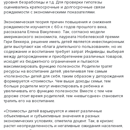
и проанализировать ее связь с экономическими циклам
Целью работы стало определение экономических
показателей, с которыми связь рождаемости наибольш
Согласно их гипотезе, снижение показателей вызвано
нестабильностью и неопределенностью в периоды
экономических и финансовых кризисов, сопровождаю
снижением производства и доходов населения, ростом
уровня безработицы и т.д. Для проверки гипотезы
оценивались краткосрочные и долгосрочные связи
рождаемости с экономическими показателями.
Экономическая теория причин повышения и снижения
рождаемости изучается с 60-х годов прошлого века,
рассказала Елена Вакуленко. Так, согласно модели
американского экономиста, лауреата Нобелевской пре
Гэри Беккера, решение иметь детей является инвестици
дети выступают как «блага длительного пользования», 
содержание и воспитание требует затрат. Индивиды, в
между деторождением и приобретением различных тов
исходят из бюджетного ограничения и пытаются
максимизировать функцию полезности. Родители тратят
ресурсы на воспитание детей, увеличивая тем самым
«полезность» детей для себя, таким образом у деторо