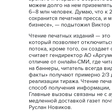
Виктор Шкулев, фото: Максим Григорьев / Ф
Президент Shkulev Media H
издательский дом, несмот
онлайн, продолжает печат
холдинга сохраняют свою
назвал устойчивость ауди
мотивированы к ответств
требуют, чтобы материалы
молодежи от печатной пре
газеты и журналы покупаю
зрелого и старшего возр
можем долго на нем призе