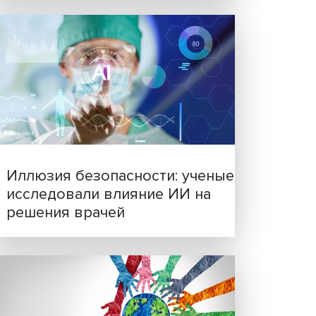
на
ИУ ВШЭ
ся на
ватить
Новые инвестиции: подд
семей становится частью
бизнес-стратегий
ущего
но
руме.
стрии
вития
es
купный