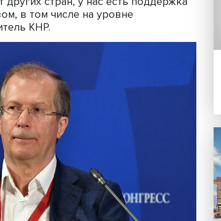
атился в 2021 году по сравнению с 20
изилось на 8%. А данные за 5 лет показ
ало меньше на 96%. В то же время тир
ительно увеличился, что нарушило тен
гает Ронгбин Се, вызвано привычкой
ь печатные издания.
 на снижение рекламных доходов
дателей в онлайн, печатные СМИ
ется от других стран, у нас есть подд
льством, в том числе на уровне
дставитель КНР.