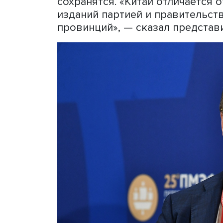
доход китайских СМИ сокр
на 11,7%, а число газет сн
что газет за это время ст
газет в 2021 году незнач
последних лет. Это, пола
старшего поколения читат
Он уверен, что, несмотря
вследствие ухода рекламо
сохранятся. «Китай отлича
изданий партией и правите
провинций», — сказал пре