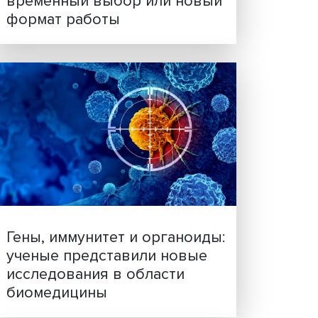
Платформенная занятост
временный выбор или н
формат работы