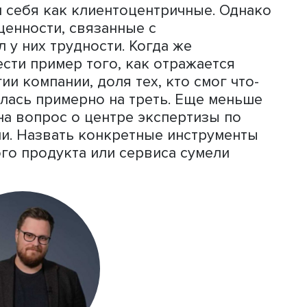
опираются на достаточно формальные
ли, простое измерение которых сильн
Так как в клиентоцентричности очень
еческий фактор, то, даже если мы
язательно найдется еще какая-то
оторая сместит оценку для конкретно
 сегмента рынка», — пояснил он.
чебной лаборатории дизайн-мышлени
ИУ ВШЭ
Павел Волощук
рассказал об
ло проведено под запрос бизнеса. В
уппы взяли 30 непроизводственных
 сегмента ИТ. Подавляющее большинс
вали себя как клиентоцентричные. 