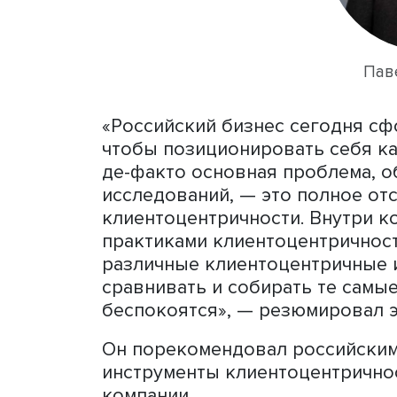
вопрос «Можете ли вы наз
клиентоцентричностью?» в
исследователи попросили 
клиентоцентричность на ст
то сказать по существу, 
респондентов смогли отве
клиентоцентричности в к
для создания клиентоцент
единицы.