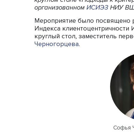
Большая часть предприяти
немногие могут объяснить,
Критерии и метрики для и
круглом столе «Подходы к 
организованном
ИСИЭЗ
НИ
Мероприятие было посвящ
Индекса клиентоцентрично
круглый стол, заместите
Черногорцева
.