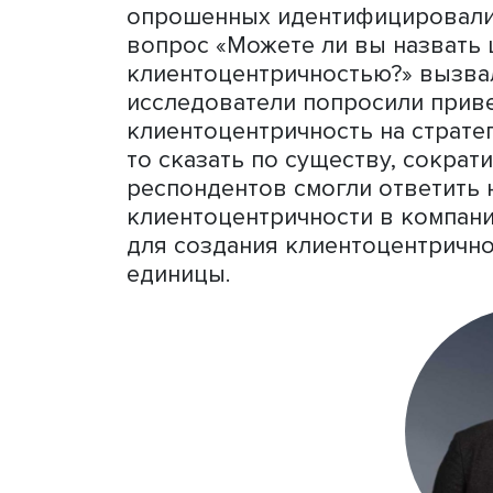
«Все известные метрики 
количественные показате
упрощает общую картину. 
мощно задействован челов
оцифруем все метрики, об
неучтенная переменная, к
компании или конкретного
Руководитель
Проектно-у
Высшей школы бизнеса
Н
исследовании, которое бы
качестве контрольной гр
компаний, в том числе из
опрошенных идентифициро