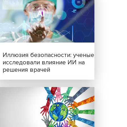
Новые инвестиции: подд
семей становится частью
бизнес-стратегий
тых
ости,
 и в
ю и