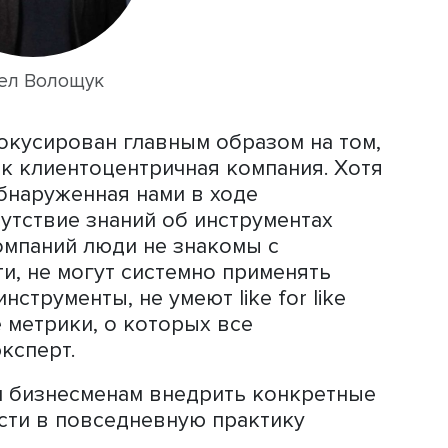
вать ценности, связанные с
ызвал у них трудности. Когда же
привести пример того, как отражает
ратегии компании, доля тех, кто смог
сократилась примерно на треть. Еще м
тить на вопрос о центре экспертизы 
омпании. Назвать конкретные инструм
ричного продукта или сервиса сумел