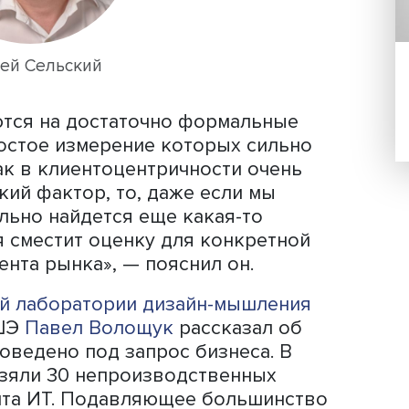
ктор по развитию компании «Инноте
роблему корректного измерения ур
Андрей Сельский