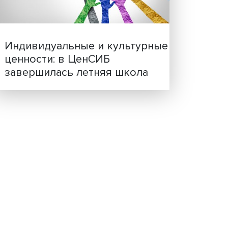
х»
Иллюзия безопасности: 
овня
исследовали влияние ИИ
решения врачей
Индивидуальные и культ