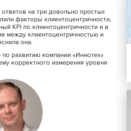
Софья Черногорцева
поиск ответов на три довольно прос
ы выделили факторы клиентоцентричн
ативный KPI по клиентоцентричности
 отличие между клиентоцентричность
— пояснила она.