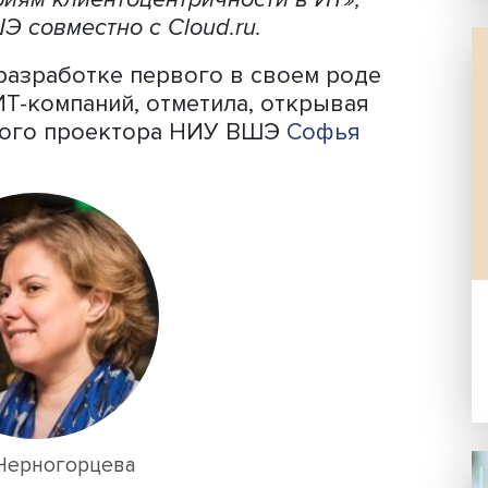
Фото: iStock
й считает себя клиентоцентричными, 
 что конкретно содержит в себе этот т
змерения этого показателя обсудили н
критериям клиентоцентричности в ИТ»,
У ВШЭ совместно с Cloud.ru.
ено разработке первого в своем ро
сти ИТ-компаний, отметила, открыва
ль первого проектора НИУ ВШЭ
Софья