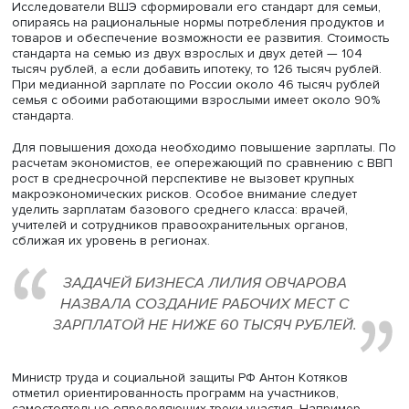
Лилия Овчарова, фото: Михаил Варушичев / Фонд Росконгрес
Она уверена, что достигнутое в последние годы сниже
бедности — необходимое, но недостаточное условие
благополучия. Требуется, чтобы накопленные знания 
умения позволяли трудоспособным людям обеспечить
достойное качество жизни семьи, а солидарность сниж
риски при возникновении экстраординарных ситуаций.
Сейчас возможности ограничены: трудовые доходы в 2
году составили 39% ВВП, за последние десятилетия дол
ВВП сократилась на 10 п.п., необходимо обратное движ
Одновременно требуются инструменты комплексного
измерения материального благополучия.
Исследователи ВШЭ сформировали его стандарт для се
опираясь на рациональные нормы потребления продук
товаров и обеспечение возможности ее развития. Стои
стандарта на семью из двух взрослых и двух детей — 1
тысяч рублей, а если добавить ипотеку, то 126 тысяч ру
При медианной зарплате по России около 46 тысяч ру