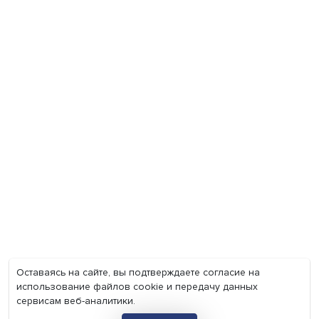
Экономика
Общество
Мир
Наука
Образование
Мнения
Фотогалерея
Видеогалерея
Подкасты
О нас
Контакты
Политика конфиденциальности
Соглашение на обработку персональных данных