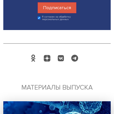
участников за содержательное обсуждение и интересн
идеи. «Благополучный человек — основа государства»,
подытожил и.о. ректора РАНХиГС.
Дата публикации: 20.06.2023
Автор:
Павел Аптекарь
снижение бедности
ПМЭФ
Поделиться
Будь всегда в курсе !
Подпишись на наши новости: