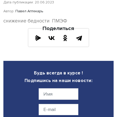
Примером клиентоцентричного подхода он назвал
социальный контракт, позволяющий улучшить положен
большинства заключивших его семей и многим из них 
из бедности. Речь идет не только о пособиях, но и о п
в организации промыслов и выделении техники для
обработки земельного участка. Такой подход в примен
мер социальной поддержки следует расширять, уверен
министр.
В сессии также приняли участие губернаторы Новгоро
области, Ханты-Мансийского автономного округа и
Забайкальского края Андрей Никитин, Наталья Комаро
Александр Осипов, главный управляющий директор ВЭ
Андрей Самохин, первый заместитель председателя
правления ПАО Сбербанк Кирилл Царев, председатель
наблюдательного совета и генеральный директор
Благотворительного фонда Тимченко Мария Морозова
генеральный директор АНО «Национальные приоритеты
София Малявина и декан факультета Высшей школы
управления Финансового университета при Правительс
Гульназ Кадырова.
В завершение сессии Алексей Комиссаров поблагодар