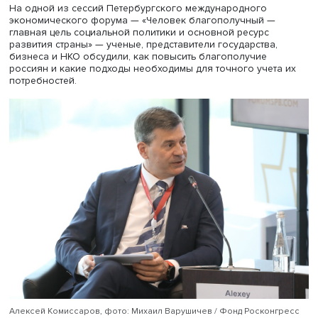
положения дел в стране и во многом — качества жизни,
числе уровня доходов. Для определения уровня счасть
необходим комплексный подход, учитывающий многие
объективные факторы и субъективное ощущение
благополучия, а для его повышения — учет потребнос
отдельного человека и семьи.
На одной из сессий Петербургского международного
экономического форума — «Человек благополучный —
главная цель социальной политики и основной ресурс
развития страны» — ученые, представители государства
бизнеса и НКО обсудили, как повысить благополучие
россиян и какие подходы необходимы для точного учет
потребностей.