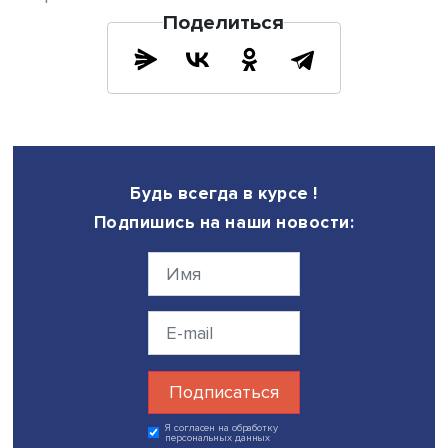
по декарбонизации: рост потребления угля за минувши
составил 18%. В 2022 году Международное энергетичес
агентство прогнозирует рост спроса на уголь на 6%. О
это поможет странам региона снизить зависимость от
российского газа только на короткий срок, полагает экс
И экологические проблемы никто не станет снимать с
повестки.
«Одно очевидно точно: Европа не откажется от
декарбонизации энергетической системы. Но цену за э
будут платить домохозяйства, производства, инвесторы,
национальные бюджеты», — подчеркивает эксперт.
Фото: iStock
Дата публикации: 23.03.2022
Автор:
стажеры-исследователи Проектно-учебной
лаборатории экономической журналистики Влада Баян
Игорь Прокудин
экспертиза
международные отношения