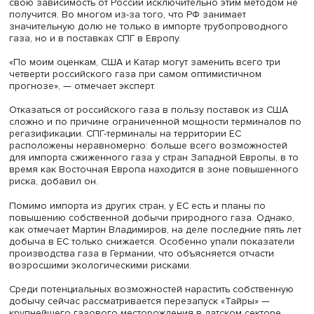
В течение последних лет страны ЕС пытались снизить
зависимость от импорта газа, однако далеко не у всех 
попытки увенчались успехом. Так, например, в Германи
последние девять лет шел обратный процесс, и сейчас 
долю поставок из России приходится 50% потребления 
стране.
Политики рассматривают сейчас разные альтернативы
российскому газу. Одна из них — импорт сжиженного г
США и Катара. Однако, уверен Владимиров, ликвидиров
свою зависимость от России исключительно этим метод
получится. Во многом из-за того, что РФ занимает
значительную долю не только в импорте трубопроводн
газа, но и в поставках СПГ в Европу.
«По моим оценкам, США и Катар могут заменить всего т
четверти российского газа при самом оптимистичном
прогнозе», — отмечает эксперт.
Отказаться от российского газа в пользу поставок из 
сложно и по причине ограниченной мощности термина
регазификации. СПГ-терминалы на территории ЕС
расположены неравномерно: больше всего возможнос