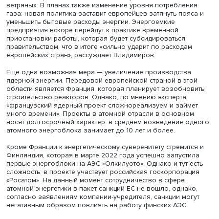
По данным Международного энергетического агентства
2021 году импортировал 155 млрд кубометров газа из Р
них 140 млрд кубометров — трубопроводного газа и 15
кубометров — СПГ. Это составляет примерно 45% от об
импорта газа Европой и около 40% от общего объема
потребления.
В начале марта Еврокомиссия предложила странам ЕС 
отказа от российских угля, нефти и газа до 2030 года. 
замыслу разработчиков зависимость от поставок
российского газа уже до конца этого года может сокра
на 67%.
В частности, планируется ускорить переход на использ
биометана и водорода, а также увеличить в энергобал
долю альтернативных источников энергии, особенно
ветряных. В планах также изменение уровня потреблен
газа: новая политика заставит европейцев затянуть поя
уменьшить бытовые расходы энергии. Энергоемкие
предприятия вскоре перейдут к практике временной
приостановки работы, которая будет субсидироваться
правительством, что в итоге «сильно ударит по расхода