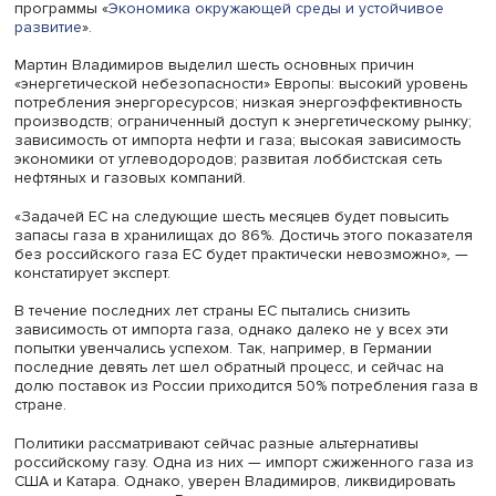
отношений НИУ ВШЭ
провели семинар на тему «На пути
новой европейской стратегии энергетической и
климатической безопасности». Основным спикером ста
болгарский эксперт Мартин Владимиров. В дискуссии т
принял участие
Илья Степанов
, научный сотрудник НИУ
заместитель заведующего Лабораторией экономики
изменения климата и академический руководитель
программы «
Экономика окружающей среды и устойчив
развитие
».
Мартин Владимиров выделил шесть основных причин
«энергетической небезопасности» Европы: высокий ур
потребления энергоресурсов; низкая энергоэффективн
производств; ограниченный доступ к энергетическому 
зависимость от импорта нефти и газа; высокая зависим
экономики от углеводородов; развитая лоббистская се
нефтяных и газовых компаний.
«Задачей ЕС на следующие шесть месяцев будет повыс
запасы газа в хранилищах до 86%. Достичь этого пока
без российского газа ЕС будет практически невозможн
констатирует эксперт.