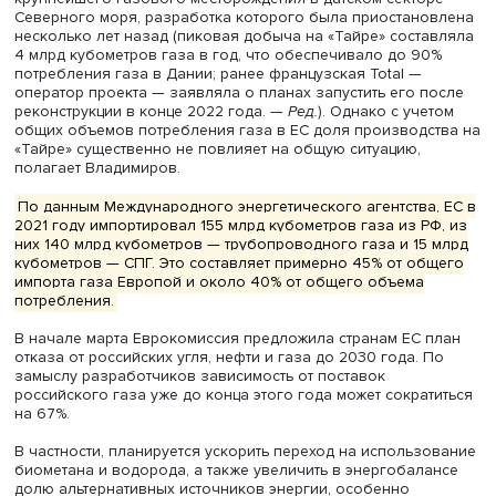
для импорта сжиженного газа у стран Западной Европы
время как Восточная Европа находится в зоне повыше
риска, добавил он.
Помимо импорта из других стран, у ЕС есть и планы по
повышению собственной добычи природного газа. Одн
как отмечает Мартин Владимиров, на деле последние пя
добыча в ЕС только снижается. Особенно упали показ
производства газа в Германии, что объясняется отчаст
возросшими экологическими рисками.
Среди потенциальных возможностей нарастить собстве
добычу сейчас рассматривается перезапуск «Тайры» —
крупнейшего газового месторождения в датском секто
Северного моря, разработка которого была приостан
несколько лет назад (пиковая добыча на «Тайре» сост
4 млрд кубометров газа в год, что обеспечивало до 9
потребления газа в Дании; ранее французская Total —
оператор проекта — заявляла о планах запустить его 
реконструкции в конце 2022 года. —
Ред.
). Однако с уче
общих объемов потребления газа в ЕС доля производс
«Тайре» существенно не повлияет на общую ситуацию,
полагает Владимиров.