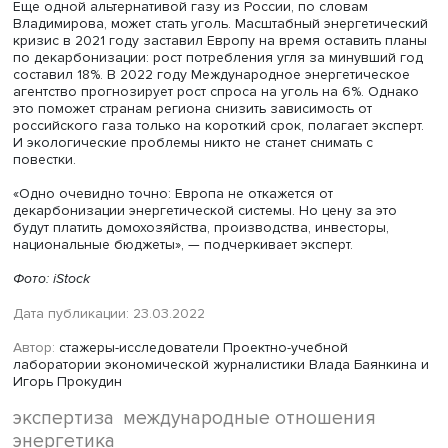
европейских стран», рассуждает Владимиров.
Еще одна возможная мера — увеличение производств
ядерной энергии. Передовой европейской страной в эт
области является Франция, которая планирует возобно
строительство реакторов. Однако, по мнению эксперта,
«французский ядерный проект сложнореализуем и зай
много времени». Проекты в атомной отрасли в основно
носят долгосрочный характер: в среднем возведение 
атомного энергоблока занимает до 10 лет и более.
Кроме Франции к энергетическому суверенитету стремит
Финляндия, которая в марте 2022 года успешно запуст
первые энергоблоки на АЭС «Олкилуото». Однако и тут 
сложность: в проекте участвует российская госкорпора
«Росатом». На данный момент сотрудничество в сфере
атомной энергетики в пакет санкций ЕС не вошло, одна
согласно заявлениям компании-учредителя, санкции мо
негативным образом повлиять на работу финских АЭС.
Еще одной альтернативой газу из России, по словам
Владимирова, может стать уголь. Масштабный энергети
кризис в 2021 году заставил Европу на время оставить