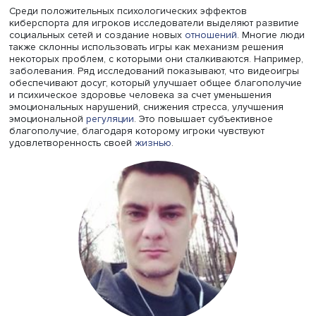
Физическое здоровье игроков зависит от осанки, осве
расположения монитора, клавиатуры и мышки, а также
требует дисциплинированности и навыков тайм-менедж
Более эффективное управление временем, например
сочетание киберспортивных тренировок с физической
активностью, планирование пауз между играми и
тренировками, выделение времени для других видов
деятельности и досуга, способствует успеху в спорте и
сохранению здоровья.
Преодоление трудностей и игровое расстройство
В качестве двух главных и наиболее привлекательных
составляющих киберспорта заместитель руководителя
департамента психологии
НИУ ВШЭ Ирина Прусова выд
интерактивность и конкуренцию. Первая дает возможно
общаться и сотрудничать с другими геймерами в онлайн
среде, соревновательный аспект выступает в качестве
механизма, с помощью которого геймеры могут сравни
себя друг с другом. Александр Войскунский отмечает та
качестве привлекательных факторов систему вознагра
и высокие зарплаты киберспортсменов.