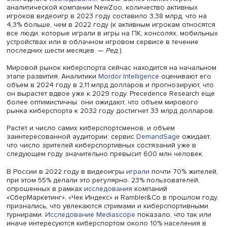
журналистики
НИУ ВШЭ.
Играют чаще, дольше, больше
В последние годы интерес к геймингу и киберспорту рас
в мире в целом, и в России в частности. По данным
ежегодного
исследования
Global Games Market Report
аналитической компании NewZoo, количество активны
игроков видеоигр в 2023 году составило 3,38 млрд, что
4,3% больше, чем в 2022 году (к активным игрокам отно
все люди, которые играли в игры на ПК, консолях, моб
устройствах или в облачном игровом сервисе в течени
последних шести месяцев. —
Ред.
).
Мировой рынок киберспорта сейчас находится на нача
этапе развития. Аналитики
Mordor Intelligence
оценивают
объем в 2024 году в 2,11 млрд долларов и прогнозируют
он вырастет вдвое уже к 2029 году. Precedence Researc
более оптимистичны: они ожидают, что объем мировог
рынка киберспорта к 2032 году достигнет 33 млрд долл
Растет и число самих киберспортсменов, и объем
заинтересованной аудитории: сервис
DemandSage
ожид