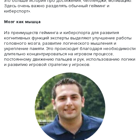
более 15 млн россиян уже занимаются им», — отмечал в
премьер РФ Дмитрий Чернышенко в рамках презентации
будущего». Гейминг и киберспорт оказывают влияние н
разные аспекты жизни человека: физическое и ментал
здоровье, когнитивное развитие, а также на образ жиз
поведение. Это стало причиной роста числа научных
исследований в таких областях знаний, как социология
психология и нейробиология. «Многие вопросы влиян
видеоигр, например, на мозговую активность сложны и
еще не изучены, но крайне интересны», — отмечает
профессор Вермонтского университета (США) и ведущи
исследователь в крупнейшем американском проекте
нейровизуализации ABCD Бадер Чаарани.
В вопросе влияния игр на жизнь следует понимать чет
разницу между киберспортом и простым увлечением, сч
Руслан Атауллин: «Любой спорт, к сожалению, сопряжен
психологическим напряжением, и киберспорт — не
исключение. Но многие ведь играют не чтобы соревнов
а чтобы просто как-то провести время, расслабиться. С
это больше история про достижения, челленджи, мотив
Здесь очень важно разделять обычный гейминг и
киберспорт».