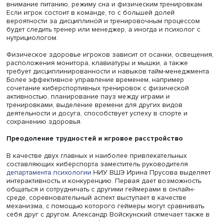
страдать бессонницей, беспокойством, нарушением
психоэмоциональных реакций. Если геймер ведет ночн
образ жизни, у него нарушается режим, сбиваются фаз
что может привести к возникновению состояний, связа
депривацией сна. Переутомление также чревато обост
психологических и хронических заболеваний.
Другой риск связан с возможным нарушением питания.
состоянии повышенного стресса у человека повышаетс
уровень глюкокортикоидов, гормона стресса, который
отвечает за повышенный аппетит», — говорит Андрей
Ерошенко. Увлеченный игрой, человек в состоянии стр
начинает употреблять большое количество быстрых
углеводов — так у него повышается риск развития сах
диабета, ожирения и сопутствующих заболеваний. Дру
крайностью может стать недоедание: геймеру порой не 
еды.