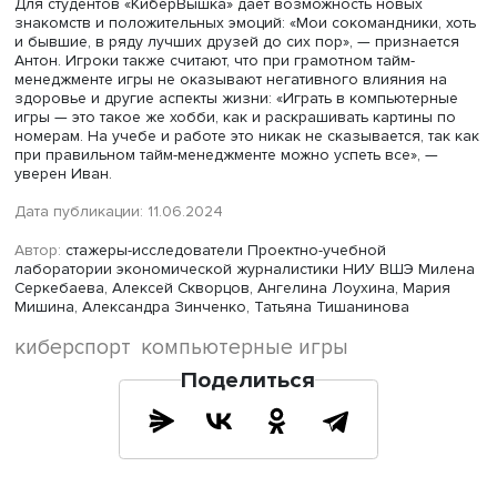
Фото: iStock
Кроме того, высокая интенсивность тренировок и
соревнований в киберспорте может привести к стрессу,
психическим заболеваниям и физическим проблемам.
Немаловажна здесь, как и в любом спорте, проблема д
— так, спортсмены могут использовать стимуляторы для
повышения концентрации и улучшения реакции: примен
анксиолитические препараты и бета-блокаторы, чтобы
сохранять спокойствие в частых стрессовых ситуациях.
Руслан Атауллин признается, что с допингом как таковы
киберспорте не сталкивался. По его словам, здесь бол
распространено читерство — применение недозволенн
нестандартных приемов или специальных технических с
для повышения эффективности игровых действий. По су
тот же допинг, считает он, но факт читерства доказать с
если в случае с допингом в спорте проработан механи