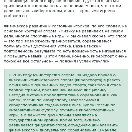
Руслан Атауллин
Видеоигры сегодня воспринимаются не только как досуг
как спортивная дисциплина. «Вопрос сейчас не в том,
является ли киберспорт — спортом, а в том, что спорти
киберспорте», — говорит руководитель студенческого
объединения по развитию компьютерного, электронног
фиджитал-спорта в НИУ ВШЭ «
КиберВышка
»
Руслан Ата
«Происходит немного другое общение в духе того, что 
признаем это спортом, но мы не понимаем пока, что в э
деле называть киберспортом, а что — простыми играми»
добавил он.
Физическое развитие и состояние игроков, по его слов
основной критерий спорта. «Физику не развивают, на с
деле, многие спортивные игры. Я бы сказал скорее, что
— это про возможность тренироваться, соревноваться,
получать опыт достижения успеха. Важна также и