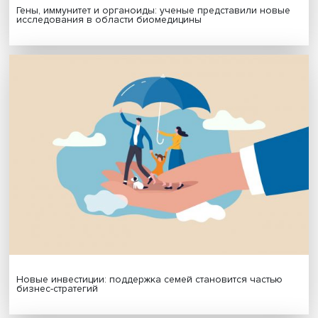
знакомств и положительных эмоций: «Мои сокомандники
и бывшие, в ряду лучших друзей до сих пор», — призна
Антон. Игроки также считают, что при грамотном тайм-
менеджменте игры не оказывают негативного влияния 
здоровье и другие аспекты жизни: «Играть в компьюте
игры — это такое же хобби, как и раскрашивать картины
номерам. На учебе и работе это никак не сказывается, 
при правильном тайм-менеджменте можно успеть все», 
уверен Иван.
Дата публикации: 11.06.2024
Автор:
стажеры-исследователи Проектно-учебной
лаборатории экономической журналистики НИУ ВШЭ М
Серкебаева, Алексей Скворцов, Ангелина Лоухина, Ма
Мишина, Александра Зинченко, Татьяна Тишанинова
киберспорт
компьютерные игры
Поделиться