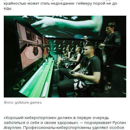
поясняет сердечно-сосудистый и рентгенэндоваскуляр
хирург Андрей Ерошенко.
Еще одним фактором риска могут стать проблемы со зр
у людей, которые много времени проводят за компьют
долго находятся в закрытом помещении, на сетчатку гл
попадает ультрафиолет, который важен для ее нормаль
функционирования. В результате может нарушаться фун
восприятия обычного дневного света. «Также нарушае
функция аккомодации, то есть наведения хрусталика на
предметы, которые находятся ближе к человеку или да
от него. Могут возникать спазм аккомодации и наруше
зрения как раз из-за того, что при компьютерной игре 
направлен на монитор, то есть на близкое расстояние, 
находятся в постоянном напряжении, сам же хрусталик
растянут. Соответственно, когда человек выходит на от
местность, ему довольно сложно преодолеть спазм
аккомодации. Таким образом, человек рискует получит
близорукость и оказаться в очках», — предупреждает 
Ерошенко.
Ультрафиолет влияет также на выработку в организме
мелатонина — гормона сна. При его дефиците человек