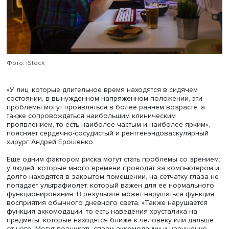
опыта, а также восстанавливать утраченные связи посл
повреждения. —
Ред
.). «Чем больше вы тренируете мозг,
лучше и эффективнее он становится. Тем не менее один
или меньше в день — это идеальное количество, котор
максимизирует когнитивные преимущества и сводит к
минимуму другие (вредные) последствия для психическ
здоровья и поведения», — подчеркивает Бадер Чаарани
ссылаясь на исследования в рамках проекта ABCD Stud
Стресс, бессонница, геморрой
Развивая когнитивные навыки, работу головного мозга
логическое мышление, увлеченные геймеры нередко ст
под угрозу физическое здоровье. Врачи в первую оче
обращают внимание на те же проблемы, что возникают
офисных работников: головные боли, туннельный синд
(из-за длительной работы с мышкой возникают боли в
запястье), проблемы с сердцем и давлением, ожирение,
варикоз, геморрой, сколиоз и т.п.