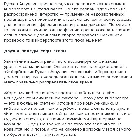
работоспособность. Гейминг также увеличивает риск
изоляции, особенно для молодых людей, отмечается в
исследовании
специализированного научного журнала 
Science Computer Review (SSCR). Геймеры, играющие до
более склонны проявлять симптомы депрессии, социо
и интернет-зависимости по сравнению с игроками умер
уровня.
Существует мнение, что гейминг ведет к повышению аг
у игроков, однако, по мнению Романа Гуляева, любая
соревновательная активность связана с эмоциями, в то
числе с агрессией. «В отличие от игры с живыми людьми
спортивной или настольной, в компьютерных играх ты
взаимодействуешь только с монитором. На неодушевл
предмете проще выместить свои эмоции», — отметил он.
С точки зрения потребления медиаконтента видеоигры
отличает необходимость преодоления трудностей. «Для
многих игра — это не просто развлечение, а
самосовершенствование и приобретение полезных нав
Поэтому гейминг становится сложнее совмещать с друг
формами досуга», — заключил эксперт.