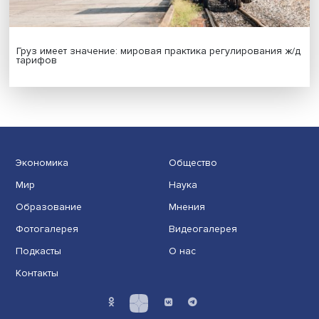
Гены, иммунитет и органоиды: ученые представили но
исследования в области биомедицины