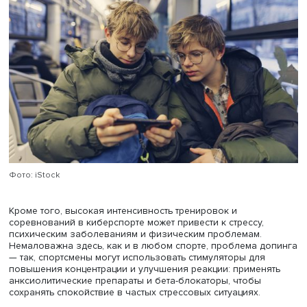
Роман Гуляев
Формат и жанр той или иной игры имеет большое значе
«Есть игры, где прогресс постоянно сохраняется, а есть 
где, умирая, герой начинает игру сначала. Первая груп
будет мотивировать чувством прогресса, вторая — раз
навыков, повышающихся с каждым разом. В отличие от
реальной жизни, где мы сталкиваемся с неудачами и
адаптируемся к ним, здесь нет какого-то единого механ
— подчеркнул Роман Гуляев.
При этом существуют риски негативного влияния кибер
и гейминга на психику игроков. Чрезмерное увлечение
видеоиграми может вызвать проблемы со сном, привест
дестабилизации настроения и даже снизить