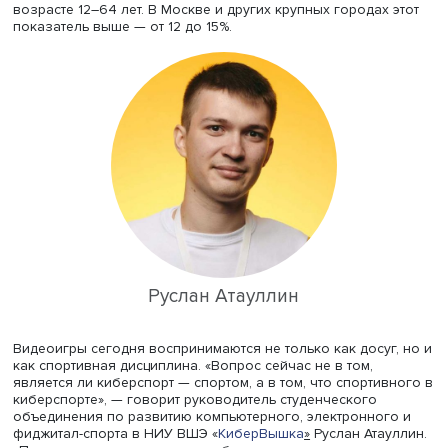
что число зрителей киберспортивных состязаний уже в
следующем году значительно превысит 600 млн челове
В России в 2022 году в видеоигры
играли
почти 70% жи
при этом 55% делали это регулярно. 23% пользователей
опрошенных в рамках
исследования
компаний
«CберМаркетинг», «Чек Индекс» и Rambler&Co в прошлом
признались, что увлекаются стримами и киберспортивн
турнирами.
Исследование Mediascope
показало, что так
иначе интересуются киберспортом около 10% населени
возрасте 12–64 лет. В Москве и других крупных городах
показатель выше — от 12 до 15%.