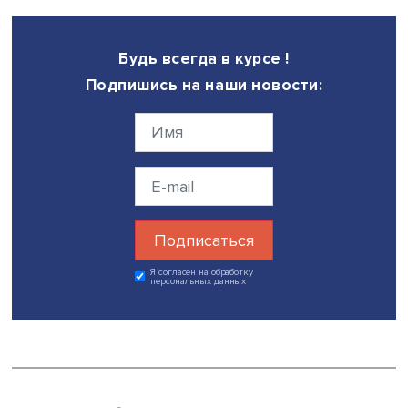
проверок, то в киберспорте этого пока еще нет.
Друзья, победы, софт-скилы
Увлечение видеоиграми часто ассоциируется с низким
уровнем социализации. Однако, как отмечает руководи
«КиберВышки» Руслан Атауллин, успешный киберспортс
должен в первую очередь обладать сильными софт-ски
уметь правильно распределять свое время.
«Хороший киберспортсмен должен заботиться о тайм-
менеджменте и личностном факторе. Потому что кибер
— это в большей степени история про коммуникацию. В
киберспорте нельзя, как в футболе, пожать оппоненту р
уйти, нужно очень много общаться как с противником, т
судьей и, конечно, со своими тиммейтами (партнерами 
команде. —
Ред
.). Не только из-за того, что тебе что-то 
нравится, но и потому, что на какие-то вопросы у тебя 
не будет ответа», — считает Руслан.
О важности коммуникации говорят и сами участники
киберспортивных мероприятий. «В киберспорте, помим
самого навыка игры, нужно иметь хорошие софт-скилы,