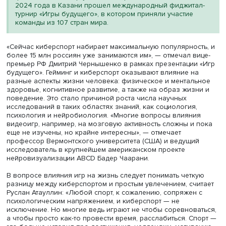
повторяемость результата, то есть возможность наигры
и повышать навыки. В этом плане, конечно, киберспорт
похож на все остальное», — пояснил Руслан Атауллин.
В 2016 году Министерство спорта РФ издало приказ 
внесении компьютерного спорта (киберспорта) в рее
официально признанных видов спорта, так Россия ст
первой страной, признавшей данную дисциплину.
Сегодня в стране проводятся такие соревнования, к
Кубок России по киберспорту, Всероссийская
киберспортивная студенческая лига, Кубок России п
интерактивному футболу, открытые киберспортивные
игры, а о важности дисциплины заявляют на
государственном уровне. Кроме того, активно
развивается фиджитал-спорт, объединяющий элемен
физического и виртуального соревнования. В начал
2024 года в Казани прошел международный фиджит
турнир «Игры будущего», в котором приняли участие
команды из 107 стран мира.
«Сейчас киберспорт набирает максимальную популярнос