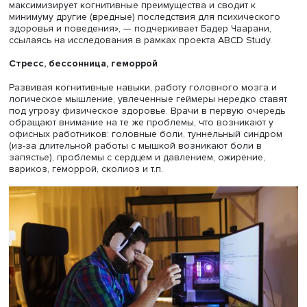
Бадер Чаарани
При этом различные жанры видеоигр развивают разны
области мозга, отмечает Бадер Чаарани. «Игры с быстр
темпом, такие как шутеры (“стрелялки”) и гонки, развив
внимание и реакцию, в то время как игры с медленным
темпом, включающие стратегию и головоломки,
положительно влияют на память и умение решать
нетривиальные задачи», — отмечает он. Эту точку зрен
разделяет кандидат психологических наук, ведущий на
сотрудник кафедры общей психологии факультета псих
МГУ Александр Войскунский. «Игры способствуют разв
умения принимать быстрые решения, замечать изменен
обстановки, извлекать элементы информации из памяти
подчеркивает специалист.
Если рассматривать мозг как мышцу, которую можно
натренировать, то именно продолжительные часы игры
улучшают нейропластичность (свойство человеческого 
заключающееся в возможности изменяться под действ