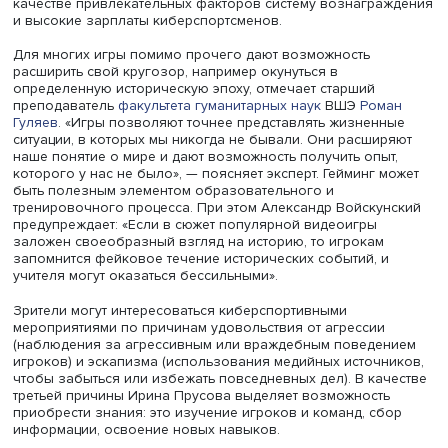
Фото: gofuture.games
«Хороший киберспортсмен должен в первую очередь
заботиться о себе и своем здоровье», — подчеркивает
Атауллин. Профессионалы-киберспортсмены уделяют о
внимание питанию, режиму сна и физическим трениров
Если игрок состоит в команде, то с большей долей
вероятности за дисциплиной и тренировочным процес
будет следить тренер или менеджер, а иногда и психоло
нутрициологом.