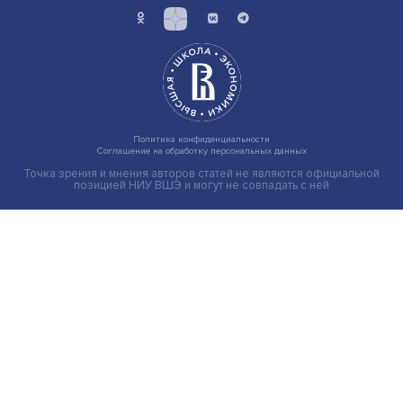
Груз имеет значение: мировая практика регулировани
тарифов
Экономика
Общество
Мир
Наука
Образование
Мнения
Фотогалерея
Видеогалерея