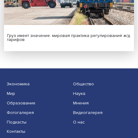
Индивидуальные и культурные ценности: в ЦенСИБ
завершилась летняя школа