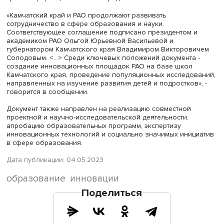
образования (РАО) появятся в школах Камчатки в рамк
реализации соглашения, заключенного между РАО и
регионом, – сообщила 4 мая пресс-служба правительст
края. Информацию об этом передает
ТАСС
.
«Камчатский край и РАО продолжают развивать
сотрудничество в сфере образования и науки.
Соответствующее соглашение подписано президентом 
академиком РАО Ольгой Юрьевной Васильевой и
губернатором Камчатского края Владимиром Викторов
Солодовым. <...> Среди ключевых положений документа
создание инновационных площадок РАО на базе школ
Камчатского края, проведение популяционных исследо
направленных на изучение развития детей и подростков
говорится в сообщении.
Документ также направлен на реализацию совместной
проектной и научно-исследовательской деятельности,
апробацию образовательных программ, экспертизу
инновационных технологий и социально значимых ини
в сфере образования.
Дата публикации: 04.05.2023