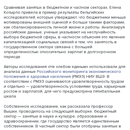
Фото: iStock
В то же время женщины более пессимистичны в оценка
удовлетворенности работой. Для мужчин важна внешн
оценка: зарплата, продвижение по карьерной лестнице
просто похвала шефа. Тогда как для женщин важна не 
оценка других, но и самореализация на работе, возмо
научиться чему-то новому, принимать самостоятельные
решения.
Сравнивая занятых в бюджетном и частном секторах, Е
Котырло привела в пример результаты бельгийских
исследователей, которые утверждают, что бюджетники 
мотивированы внешней оценкой и больше такими факт
как сбалансированность личной жизни и работы. Анал