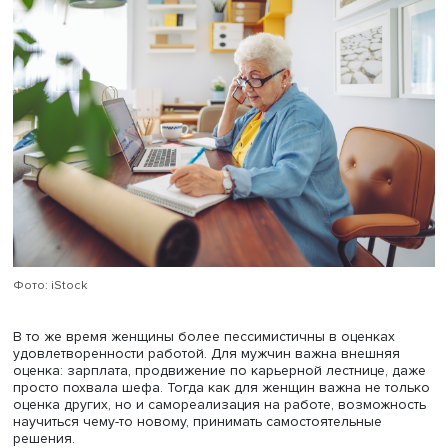
отрасли. Он интерпретируется как сигнал о том, что в 
будет лучше и зарплата будет расти, если не сейчас, то
потом», — уточняет Елена Котырло.
Есть также разница в удовлетворенности работой в
зависимости от гендерных и возрастных факторов. В
частности, период формирования семьи, рождения дет
это период, когда работники ниже всего оценивают
удовлетворенность работой. Многие исследования гов
том, что люди старшего возраста довольно высоко
оценивают и удовлетворенность работой, и
удовлетворенность жизнью в целом.