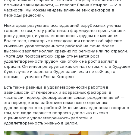
Елена Котырло
По мнению исследователей, зарплата — лишь один из
индикаторов благосостояния. Субъективная оценка
удовлетворенности работой объединяет денежные и
неденежные факторы вознаграждения. «Например, ест
немонетарные виды компенсации относительной потер
бюджетников в зарплате, которые могут проявляться в 
большей защищенности, — говорит Елена Котырло. — И
частности, мы можем увидеть влияние этих факторов в
периоды рецессии».
Некоторые результаты исследований зарубежных учен
говорят о том, что у работников формируется привыкан
росту доходов, и удовлетворенность трудом не меняется
Более того, некоторые исследования говорят об эффе
снижения удовлетворенности работой на фоне более
высоких зарплат коллег, средних по региону или по отр
«Хотя для постсоветских стран отмечается рост
удовлетворенности трудом как отклик на рост зарплат 