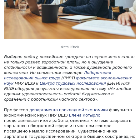
Фото: iStock
Выбирая работу, российские граждане на первое место 
не только размер заработной платы, но и ощущение
стабильности и защищенности, а также душевность раб
коллектива. На совместном семинаре
Лаборатории
исследований рынка труда
(ЛИРТ)
факультета экономич
наук
НИУ ВШЭ и
Центра трудовых исследований
(ЦеТИ)
ВШЭ обсудили результаты исследования на тему «Не х
единым: удовлетворенность работой бюджетников в
сравнении с работниками частного сектора».