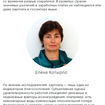
Профессор
департамента прикладной экономики
факул
экономических наук НИУ ВШЭ
Елена Котырло
,
представлявшая итоги работы, отметила, что теме разр
зарплатах в бюджетной сфере и в частном секторе
посвящено немало исследований. Существенно ниже
зарплаты в государственном секторе в бывших соцстра
со временем разрыв сократился. В развитых странах
значимых различий в заработных платах не наблюдает
даже зарплата в госсекторе выше.