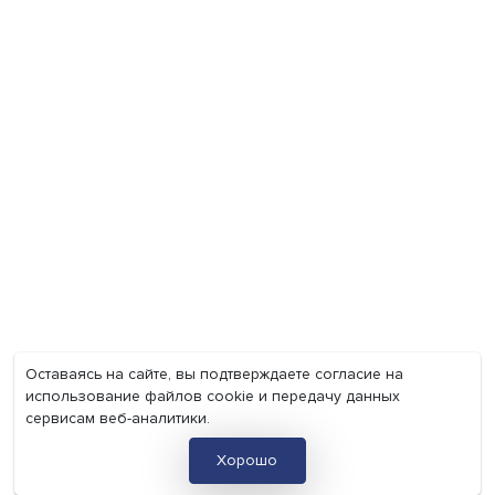
Груз имеет значение: мировая практика регулировани
тарифов
Экономика
Общество
Мир
Наука
Образование
Мнения
Фотогалерея
Видеогалерея
Подкасты
О нас