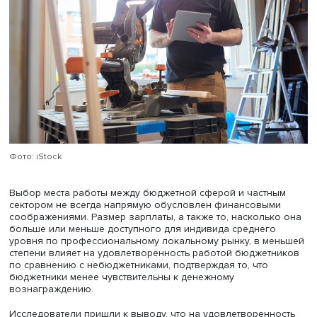
Согласно исследованию ВШЭ, в 2002–2021 годах на
бюджетников приходится 41,4% всех наблюдений в вы
(126 тыс. наблюдений, 25 тыс. индивидов, средний пери
наблюдений за индивидом — 5 лет). Исследование пок
что бюджетники дольше работают на последнем рабоч
месте (11 лет против 7), при этом зарплата небюджетник
значительно выше. Бюджетники гораздо чаще испытыв
полное доверие к коллегам и руководителю и чаще сч
свою работу полезной, а небюджетники чаще получаю
повышение.
Степень удовлетворенности бюджетников работой мен
вне зависимости от изменения зарплат. Были периоды, 
удовлетворенность снижалась, в то время как зарплаты
росли. Такой период, например, начался в 2003 году и
завершился в 2008 году с началом экономического кр
А в 2018 году, когда зарплаты существенно выросли, у
удовлетворенности практически не менялся.