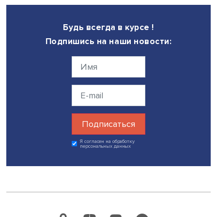
по сравнению с небюджетниками, подтверждая то, что
бюджетники менее чувствительны к денежному
вознаграждению.
Исследователи пришли к выводу, что на удовлетворенн
своей работой обеих категорий работников влияет как
зарплата, так и то, что респондент считает свою зарпла
выше медианной для своей профессии на локальном р
труда. То, что зарплата ниже медианной, конечно,
отрицательно влияет на удовлетворенность работой, но
сильно.
Интересно, что в кризисные периоды (2008–2009, 2015,
2020–2021) удовлетворенность работой бюджетников 
небюджетников практически не различалась, хотя шан
лишиться работы или потерять в зарплате у последних
выше.
Дата публикации: 13.03.2023
Автор:
Николай Константинов
трудовые отношения