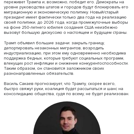
Можно сказать в целом, что богатая и образованная А
в основном поддержала на последних президентских
выборах демократов, а латиноамериканцы и белые без
образования — Трампа.
Республиканцам, чтобы удержать успех, следует укрепит
ядро и увеличить поддержку среди меньшинств.
Демократам, чтобы переломить ситуацию, необходимо
сохранить поддержку образованного белого населени
отколоть малообразованных белых от Трампа, поборо
следует и за третью силу — тех, кто не имеет устойчивых
партийных предпочтений.
Выборы 2024 года эксперты называют наиболее
поляризованными за всю историю США: усилился генд
социально-экономический раскол и расхождения внутр
групп. Тем не менее Трамп сумел получить поддержку в
группах, где ее ранее не имел, что дало ему относитель
консолидированное большинство. На фоне нарастающ
кризисных явлений он выступил как «бунтарь-объединит
но перспективы сохранения им поддержки большинств
далеко не очевидны и зависят от симпатий ряда групп.