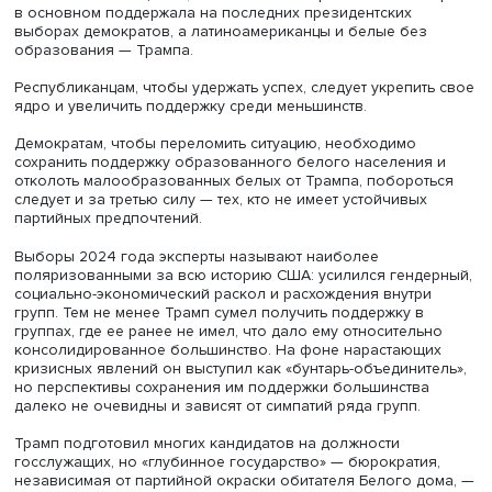
в целом ряде штатов. При этом Василь Сакаев отметил
неоднородность этой группы. «Старые» мигранты высту
ужесточение миграционной политики, в отличие от нед
приехавших в страну уроженцев Латинской Америки.
В 2024 году Трамп получил, по данным экзитполов, 46
голосов испаноязычных американцев. Его успех на вы
таким образом, во многом обусловила большая доля
проголосовавших за него латиноамериканцев. Ему отд
свои голоса 55% мужчин и 38% женщин латиноамерика
происхождения.
Есть определенные различия и в политических пристра
поколений: поколение Z и миллениалы чаще поддержи
демократов, а более пожилые — республиканцев. При 
половину несовершеннолетних составляют представит
этнорасовых меньшинств, что ставит вопрос о возможн
изменении политических предпочтений молодежи в бу
Также важен вопрос, перенесет ли нынешняя молодеж
преимущественно либеральные убеждения в более по
возраст или станет, как и их предшественники, более
консервативной.