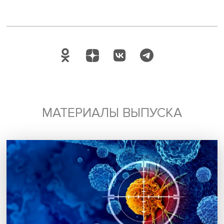
От администрации Трампа не следует ожидать резких
разворотов внешней политики. Вероятно ужесточение
риторики, политика будет более эгоистичной, но главн
и список противников сохранятся. Наибольшие измене
коснутся ценностной риторики — возможно, США выйду
Парижского соглашения. Наконец, влияние союзников 
слабее, чем при Байдене, но сохранится.
Научный сотрудник Института США и Канады Российско
академии наук (ИСК РАН) Марина Черных отметила, что
опросы обычно занижают поддержку республиканцев. 
мнению, Трамп консолидировал США, но борьба во вн
политике продолжится. Громкие заявления не будут
сочетаться с реальной политикой. «Работы для америка
будет много, будет много интересного», — подытожила
представитель ИСК РАН.
Дата публикации: 16.12.2024
Автор:
Павел Аптекарь
США
политика