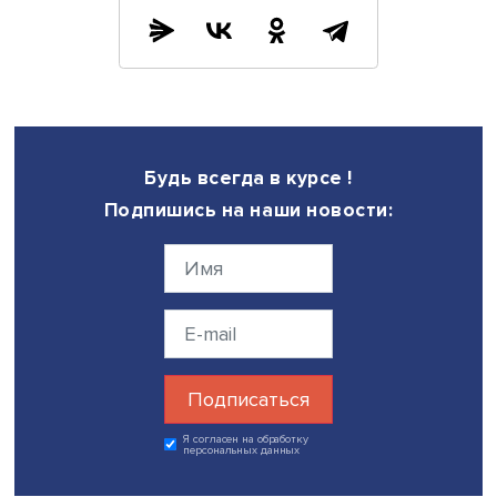
втягивания США в длительную войну, он наращивает в
мощь и применяет воинственную риторику для давления
Сейчас он более внимательно подходит к подбору кадр
Окружение лояльно Трампу, в нем сложился консенсус 
негативном отношении к Китаю, и на этом направлении,
вероятно, сосредоточится американская внешняя полит
Раскол и поляризация могут усилиться, поскольку Трам
своими номинациями бросает вызов истеблишменту и
демократам, он хочет поменять многих госслужащих и
намерен отменить многие указы Байдена.
Демократы также нацелены на поляризацию, склонны
сваливать вину за поражение на Байдена или Харрис, а
политику партии.
В 2026 году демократы попытаются вернуть себе одну 
палат конгресса, а если им это удастся, то они попытаю
саботировать внешнюю политику Трампа и в союзе с
республиканцами-антитрампистами объявить ему импичм
Поэтому, вероятно, будут реализованы планы по
направлениям, относительно которых сложился консенс
противоборство с Китаем и индустриализация.