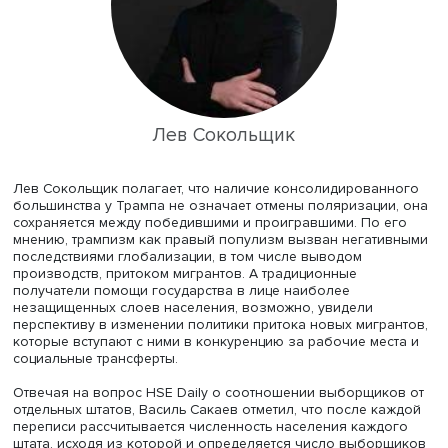
Трамп подготовил многих кандидатов на должности
госслужащих, но «глубинное государство» — бюрократи
независимая от партийной окраски обитателя Белого д
переживет Трампа и, возможно, победит его. Демократ
уровне руководства штатов и городов будут блокирова
миграционную и экономическую политику. Новый/стары
президент имеет фактически только два года на реали
своей политики, до 2026 года, когда промежуточные 
на фоне 250-летнего юбилея создания США неизбежн
вызовут большую дискуссию о настоящем и будущем с
Трамп объявил большие задачи: закрыть границу,
депортировать незаконных мигрантов, возродить
индустриализацию, при этом ему одновременно необх
поддержка бедных, которые требуют социальных прогр
влекущих рост инфляции и снижение конкурентоспособ
Таким образом, он становится заложником своих
разнонаправленных обязательств.
Василь Сакаев прогнозирует, что Трампу, скорее всего,
быстро свяжут руки, коалиция будет рассыпаться и шан
консолидацию общества, судя по всему, не будет реали