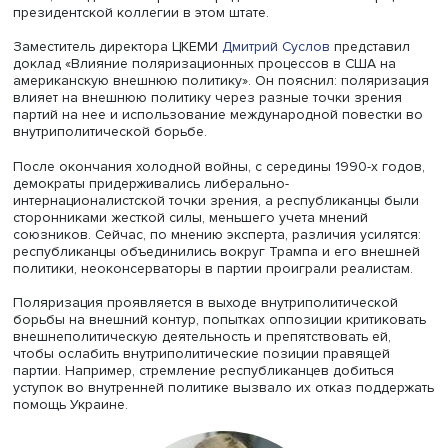
Лев Сокольщик
Лев Сокольщик полагает, что наличие консолидирован
большинства у Трампа не означает отмены поляризаци
сохраняется между победившими и проигравшими. По 
мнению, трампизм как правый популизм вызван негат