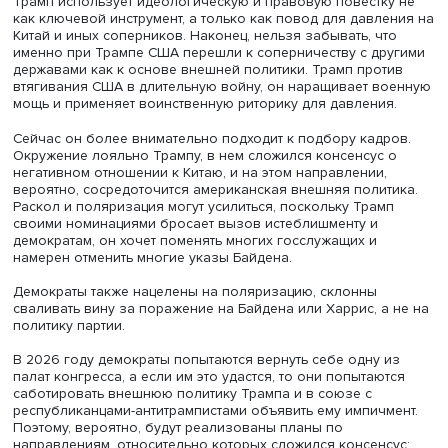
интернационалистской точки зрения, а республиканцы 
сторонниками жесткой силы, меньшего учета мнений
союзников. Сейчас, по мнению эксперта, различия усил
республиканцы объединились вокруг Трампа и его вн
политики, неоконсерваторы в партии проиграли реалис
Поляризация проявляется в выходе внутриполитическ
борьбы на внешний контур, попытках оппозиции критик
внешнеполитическую деятельность и препятствовать ей
чтобы ослабить внутриполитические позиции правяще
партии. Например, стремление республиканцев добитьс
уступок во внутренней политике вызвало их отказ под
помощь Украине.