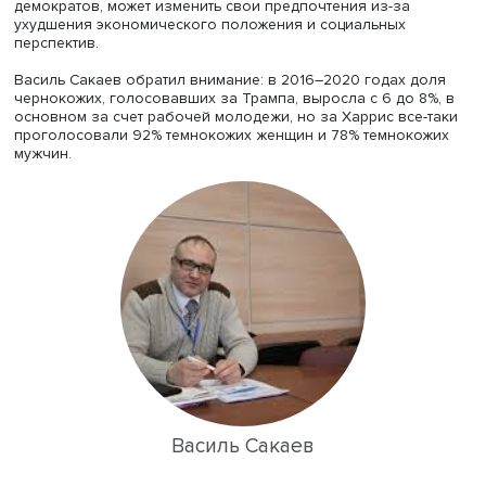
В ближайшие годы, по расчетам демографов, существе
снизится доля белых, особенно той части, которая не и
университетского образования, доля темнокожих сохр
примерно на уровне 13%. Белые англосаксонского
происхождения вскоре перестанут быть большинством
населения США, а число штатов, где белые составляют
населения, снизится к 2036 году с нынешних 20 до 11. 
этом известно, что Трампа на последних выборах подд
68% белых мужчин без высшего образования и только
окончивших колледжи и заведения более высокого ур
Это, по мнению докладчика, приведет к некоторому
изменению электоральных перспектив для партий: сни
количества «синих воротничков» из числа белого насе
может негативно сказаться на перспективах республика
но и образованная молодежь, традиционно голосующа
демократов, может изменить свои предпочтения из-за
ухудшения экономического положения и социальных
перспектив.
Василь Сакаев обратил внимание: в 2016–2020 годах д
чернокожих, голосовавших за Трампа, выросла с 6 до 