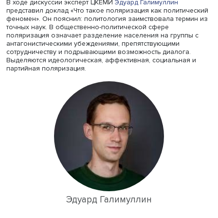
исследований (ЦКЕМИ) НИУ ВШЭ провел итоговый круг
стол в рамках проекта «Эффекты внутриполитической
поляризации в США для американской внешней полити
средне- и долгосрочной перспективе: значение для ми
России», реализованного под руководством ведущего
научного сотрудника центра
Льва Сокольщика
.
В ходе дискуссии эксперт ЦКЕМИ
Эдуард Галимуллин
представил доклад «Что такое поляризация как полити
феномен». Он пояснил: политология заимствовала тер
точных наук. В общественно-политической сфере
поляризация означает разделение населения на групп
антагонистическими убеждениями, препятствующими
сотрудничеству и подрывающими возможность диалога
Выделяются идеологическая, аффективная, социальная
партийная поляризация.