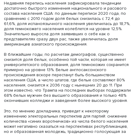
Модератор круглого стола Лев Сокольщик отметил, что
общественно-политическая поляризация обостряется
вследствие социально-экономических и демографичес
процессов, и передал слово доценту кафедры истории 
МСХА им. К.А. Тимирязева, выпускнику программы пост
Вышки
Василю Сакаеву
, сосредоточившему внимание н
социально-демографических основаниях внутриполити
поляризации в США. Докладчик подчеркнул: она вызв
системными причинами и лишь отчасти углубилась из-з
личности Дональда Трампа. Поляризация стала следст
депривации, сохраняющейся дискриминации отдельных 
населения по расовому или этническому признаку.
Недавняя перепись населения зафиксировала тенденц
достаточно быстрого изменения национального и рас
состава населения США: по данным переписи 2020 года
сравнению с 2010 годом доля белых снизилась с 72,4 
61,6%, доля испаноязычного населения увеличилась до 
доля темнокожего населения колеблется на уровне 12,
Значительно выросла доля заявивших о себе как о
представителях сразу двух рас, также увеличилась дол
американцев азиатского происхождения.