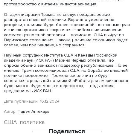
Дмитрий Суслов
Факторы, влияющие на внешнюю политику США, не
ограничиваются расколом, отметил Дмитрий Суслов. Он
будет также зависеть от предпочтений самого Трампа, 
стремления сохранить американское первенство, борьб
соперниками. Трамп не желает отказываться от систем
союзов, но желает, чтобы они приносили больше поль
США. Он стремится сосредоточиться на борьбе с Китаем
переложить бремя второстепенных направлений на
союзников, в том числе европейских.
Трамп использует идеологическую и правовую повестк
как ключевой инструмент, а только как повод для давл
Китай и иных соперников. Наконец, нельзя забывать, ч
именно при Трампе США перешли к соперничеству с др
державами как к основе внешней политики. Трамп прот