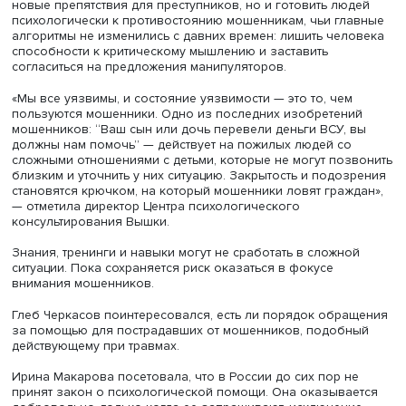
незнакомых номеров и просить звонивших написать S
сообщение о цели звонка.
Человек должен помнить: честные организации не
запрашивают имя пользователя, не отправляют по
электронной почте вложения, которые вы не запрашива
просят перейти по ссылке за пределами сайта организа
не берут предоплату за прием на работу, регистрацию н
конференцию или обнаруженное наследство.
Директор
Центра психологического консультирования
ВШЭ
Ирина Макарова
подчеркнула: в помощи психоло
нуждаются все пострадавшие. Потеря денег — это толь
часть той травматизации, которой подвергаются жертвы
мошенников, гораздо большие потери связаны с
деструктивными влияниями на личность и ее самоощущ
самовосприятие, и требуется много времени, чтобы
восстановить нормальное отношение к себе после
происшедшего.
Работа с самооценкой требует специального подхода. 
Макарова уверена: родственникам ни в коем случае не
следует упрекать жертву в происшедшем, усугубляя чув