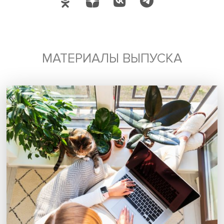
ситуации. Пока сохраняется риск оказаться в фокусе
внимания мошенников.
Глеб Черкасов поинтересовался, есть ли порядок обр
за помощью для пострадавших от мошенников, подоб
действующему при травмах.
Ирина Макарова посетовала, что в России до сих пор н
принят закон о психологической помощи. Она оказыва
добровольно, только когда ее запрашивают, исключен
составляют чрезвычайные ситуации, когда ею занимает
МЧС.
Сейчас жертвы мошенников нередко находятся в шоке,
они только плачут и/или не могут вербализовать
происшедшее с ними. «Я бы рекомендовала психологи
помощь, близкую к оказываемой при катастрофах, когд
психике трудно справиться с ситуацией. Тогда клиентам
проработать травму, выйти из состояния безнадежности
отчаяния», — сказала она.
Дата публикации: 28.03.2024