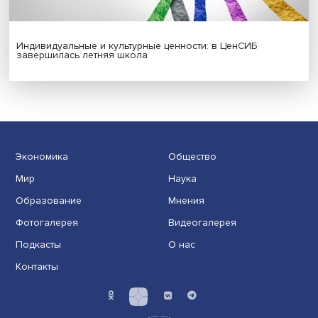
Гены, иммунитет и органоиды: ученые представили но
исследования в области биомедицины