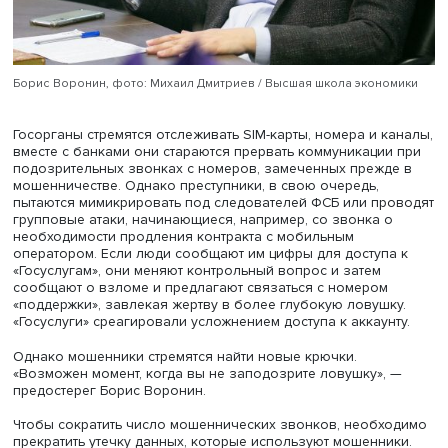
правоохранительные органы, по его мнению, действуют
недостаточно активно. Необходимо, чтобы соответств
подразделения органов правопорядка и спецслужб ак
реагировали на сообщения о преступлениях и обраще
только пострадавших, но и людей, отбившихся от
мошенников. Большая вероятность наказания и раскры
мошеннических схем должна сделать их экономически
невыгодными.
В последние годы мошенники перешли от компьютерны
преступлений к социальной инженерии, подчеркнул ди
Национальной ассоциации профессиональных коллект
агентств Борис Воронин. Действуют преступные группир
имеющие call-центры в России и за рубежом. Он сравни
ситуацию с недолеченной болезнью, когда выжившие 
и бактерии приспосабливаются к лекарствам.