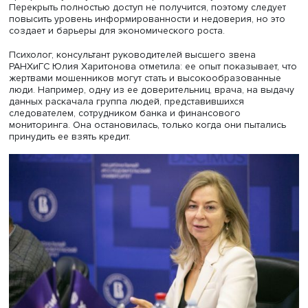
Борис Воронин, фото: Михаил Дмитриев / Высшая школа экон
Госорганы стремятся отслеживать SIM-карты, номера и 
вместе с банками они стараются прервать коммуникаци
подозрительных звонках с номеров, замеченных прежд
мошенничестве. Однако преступники, в свою очередь,
пытаются мимикрировать под следователей ФСБ или пр
групповые атаки, начинающиеся, например, со звонка 
необходимости продления контракта с мобильным
оператором. Если люди сообщают им цифры для доступ