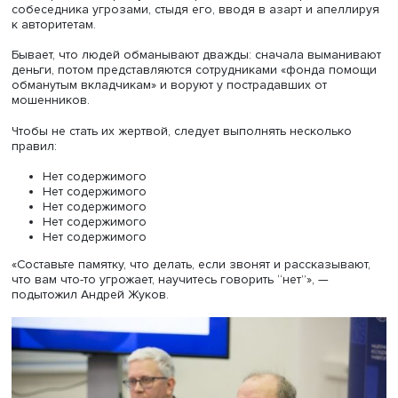
интернета. Еще один вариант — подделка голоса и
изображения жертвы и просьбы от ее имени друзьям и
знакомым одолжить ненадолго небольшую сумму.
Чтобы добиться цели, преступники стараются звонить в
неподходящее время, предполагая, что потенциальная
жертва на бегу скорее даст желаемый ответ, стремясь
отвязаться от назойливого абонента. При этом звонящ
нередко вежливо представляется по имени и отчеству,
называет номер телефона, по которому можно подтвер
его место службы, часто ссылается на многочисленные
нормы, пытаясь перегрузить мозг жертвы и лишить воли
сопротивлению. Мошенники накаляют обстановку, ввод
состояние стресса и требуя немедленных решений и дей
Жертвы соглашаются передать мошенникам важные да
из-за собственной самоуверенности, убеждения, что зн
схемы. Преступники активно применяют лесть и приемы
нейролингвистического программирования, после чег
абоненты не проверяют полученную информацию.
Одновременно преступники играют на эмоциях, раскач
собеседника угрозами, стыдя его, вводя в азарт и апе
к авторитетам.