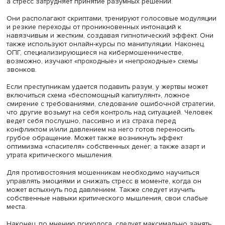
принудить ее взять кредит.
Юлия Харитонова, фото: Михаил Дмитриев / Высшая школа
экономики