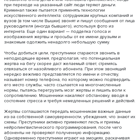
годах — 9%), доли понесших существенные и незначит
потери примерно равны. По данным Центробанка, сред
сумма киберкражи составила 20 000 рублей. Андрей Ж
обратил внимание на самоуспокоенность россиян: 46%
опрошенных считают вероятность потерять деньги в
результате телефонного мошенничества низкой, еще 2
уверены, что такого с ними не случится, лишь 23% полаг
что это вероятно. Наибольшая доля уверенных в своей
неуязвимости отмечается среди молодежи 18–24 лет и 
людей старше 60. Самоуверенность опасна, считает
докладчик. В последнее время мошенники целенаправ
звонят жителям крупных городов с высшим образован
предполагая, что они располагают более значительны
средствами.
Среди новых методов мошенников — просьбы «сотруд
банка» прислать QR-код для блокирования попытки
незаконно снять деньги или «обновить приложение», ко
при переходе на указанный сайт люди теряют деньги.
Криминал также пытается применять технологии
искусственного интеллекта: сотрудникам крупных компа
вузов (в том числе Вышки) звонят и пишут сообщения о
руководителя (иногда бывшего), используя фото из