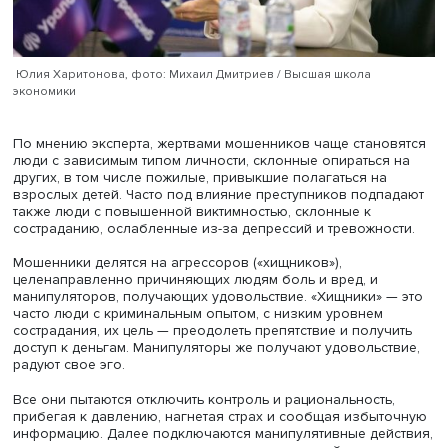
«Госуслугам», они меняют контрольный вопрос и затем
сообщают о взломе и предлагают связаться с номером
«поддержки», завлекая жертву в более глубокую ловуш
«Госуслуги» среагировали усложнением доступа к аккаун
Однако мошенники стремятся найти новые крючки.
«Возможен момент, когда вы не заподозрите ловушку»,
предостерег Борис Воронин.
Чтобы сократить число мошеннических звонков, необх
прекратить утечку данных, которые используют мошенн
Перекрыть полностью доступ не получится, поэтому сле
повысить уровень информированности и недоверия, но
создает и барьеры для экономического роста.
Психолог, консультант руководителей высшего звена
РАНХиГС Юлия Харитонова отметила: ее опыт показывае
жертвами мошенников могут стать и высокообразован
люди. Например, одну из ее доверительниц, врача, на 
данных раскачала группа людей, представившихся
следователем, сотрудником банка и финансового
мониторинга. Она остановилась, только когда они пыта