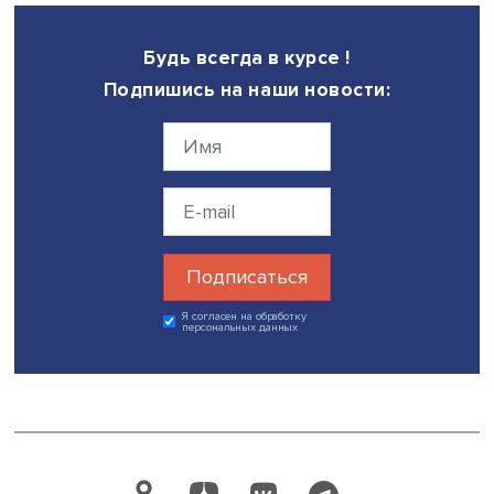
Ирина Макарова, фото: Михаил Дмитриев / Высшая школа эко
По мнению эксперта НИУ ВШЭ, нужно не только создав
новые препятствия для преступников, но и готовить лю
психологически к противостоянию мошенникам, чьи гл
алгоритмы не изменились с давних времен: лишить чел
способности к критическому мышлению и заставить
согласиться на предложения манипуляторов.
«Мы все уязвимы, и состояние уязвимости — это то, чем
пользуются мошенники. Одно из последних изобретен
мошенников: “Ваш сын или дочь перевели деньги ВСУ, 
должны нам помочь” — действует на пожилых людей со
сложными отношениями с детьми, которые не могут поз
близким и уточнить у них ситуацию. Закрытость и подо
становятся крючком, на который мошенники ловят граж
— отметила директор Центра психологического
консультирования Вышки.
Знания, тренинги и навыки могут не сработать в сложн