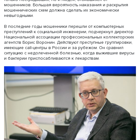
Василий Солодков (справа), фото: Михаил Дмитриев / Высшая 
экономики
Директор Банковского института НИУ ВШЭ профессор
Василий Солодков
отметил: новые схемы появляются е
не ежедневно, количество звонков растет, кроме того,
мошенники чаще используют Telegram для создания
фальшивых аккаунтов руководителей потенциальных же
предлагают дистанционный заработок, при этом