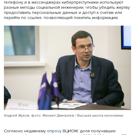
Заведующий Центром медиапрактик
Глеб Черкасов
, от
семинар, предложил выяснить, как потенциальные жерт
реагируют на действия мошенников, и рассказать о мет
защиты от их новых методов.
Заместитель заведующего центром
Андрей Жуков
,
представляя доклад центра, обратил внимание участни
новый метод киберпреступников — вишинг. В звонках 
телефону и в мессенджерах киберпреступники использ
разные методы социальной инженерии, чтобы убедить 
предоставить персональные данные и доступ к счетам 
перейти по ссылке, позволяющей похитить информаци