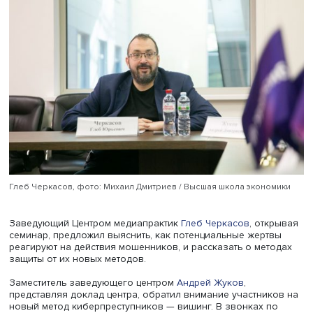
Центр медиапрактик
НИУ ВШЭ совместно с
Банковским
институтом
Вышки и банком «Уралсиб» провели круглый
«Психологическая самооборона: как противостоять но
схемам банковских мошенников».
Глеб Черкасов, фото: Михаил Дмитриев / Высшая школа эконо