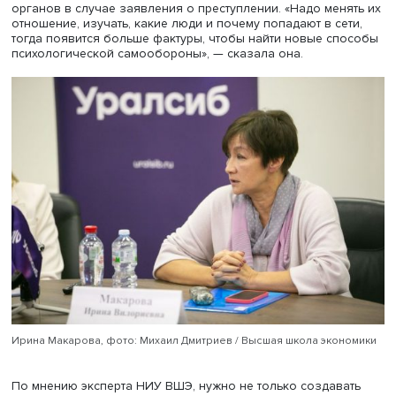
также используют онлайн-курсы по манипуляции. Након
ОПГ, специализирующиеся на кибермошенничестве,
возможно, изучают «проходные» и «непроходные» схем
звонков.
Если преступникам удается подавить разум, у жертвы м
включиться схема «беспомощный капитулянт», ложное
смирение с требованиями, следование ошибочной стра
что другие возьмут на себя контроль над ситуацией. Че
ведет себя послушно, пассивно и из страха перед
конфликтом и/или давлением на него готов переносить
грубое обращение. Может также возникнуть эффект
оптимизма «спасителя» собственных денег, а также азар
утрата критического мышления.
Для противостояния мошенникам необходимо научитьс
управлять эмоциями и снижать стресс в моменте, когда 
может вспыхнуть под давлением. Также следует изучить
собственные навыки критического мышления, свои сл
места.
Наконец, по мнению психолога, следует максимально з
себя выполнением значимых задач, не отвечать на зво