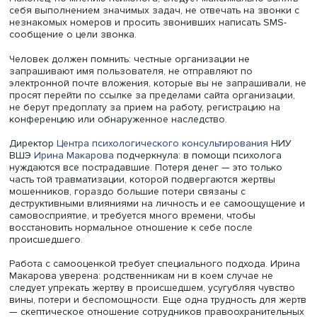
По мнению эксперта, жертвами мошенников чаще стано
люди с зависимым типом личности, склонные опираться
других, в том числе пожилые, привыкшие полагаться на
взрослых детей. Часто под влияние преступников подп
также люди с повышенной виктимностью, склонные к
состраданию, ослабленные из-за депрессий и тревожно
Мошенники делятся на агрессоров («хищников»),
целенаправленно причиняющих людям боль и вред, и
манипуляторов, получающих удовольствие. «Хищники» 
часто люди с криминальным опытом, с низким уровнем
сострадания, их цель — преодолеть препятствие и полу
доступ к деньгам. Манипуляторы же получают удовольс
радуют свое эго.
Все они пытаются отключить контроль и рациональность
прибегая к давлению, нагнетая страх и сообщая избы
информацию. Далее подключаются манипулятивные дей
а стресс затрудняет принятие разумных решений.
Они располагают скриптами, тренируют голосовые мод
и резкие переходы от проникновенных интонаций к
навязчивым и жестким, создавая гипнотический эффект