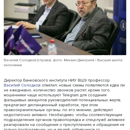
Бывает, что людей обманывают дважды: сначала выма
деньги, потом представляются сотрудниками «фонда п
обманутым вкладчикам» и воруют у пострадавших от
мошенников.
Чтобы не стать их жертвой, следует выполнять нескольк
правил:
Нет содержимого
Нет содержимого
Нет содержимого
Нет содержимого
Нет содержимого
«Составьте памятку, что делать, если звонят и рассказыв
что вам что-то угрожает, научитесь говорить “нет”», —
подытожил Андрей Жуков.