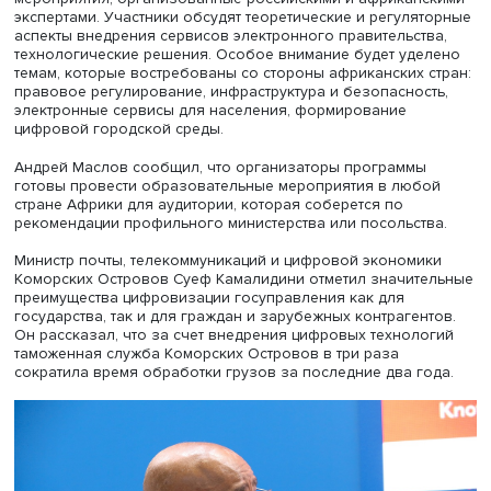
Пея Мушеленга, Анастасия Павленко, фото: Кирилл Смирнов,
стажер-исследователь Центра изучения Африки, НИУ ВШЭ
В программе по обмену знаниями в сфере цифровизац
госуправления примут участие государственные служащ
представители руководства органов государственной в
африканских стран, уполномоченных регулировать и
развивать цифровое госуправление. Обучение будет
включать лекции, семинары, разборы проблемно
ориентированных кейсов и другие образовательные
мероприятия, организованные российскими и африкан
экспертами. Участники обсудят теоретические и регуля
аспекты внедрения сервисов электронного правительст
технологические решения. Особое внимание будет уд
темам, которые востребованы со стороны африканских 
правовое регулирование, инфраструктура и безопаснос
электронные сервисы для населения, формирование
цифровой городской среды.
Андрей Маслов сообщил, что организаторы программы