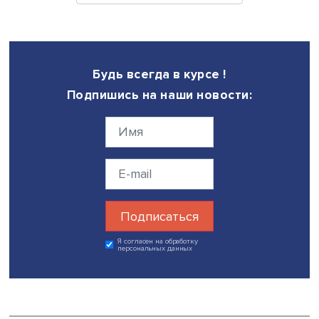
стал основой цифрового суверенитета», — сказал Игор
Ляпунов.
Программы повышения уровня цифровой грамотности
населения необходимо внедрять на уровне государства
полагает генеральный управляющий мозамбикской ко
MaCh Digital Орландо Мазуз. По его мнению, у России и
Африки есть огромный потенциал для развития
сотрудничества в данной сфере.
Президент нигерийской компании IPI Адаму Гарба отмет
важность защиты данных и построения суверенной ци
системы госуправления с учетом особенностей культур
ценностей конкретной страны.
«Сейчас, вероятно, только Россия, Иран и Китай облад
цифровым суверенитетом», — подчеркнул он.
Дата публикации: 10.08.2023
международное сотрудничество
цифровизация
Африка