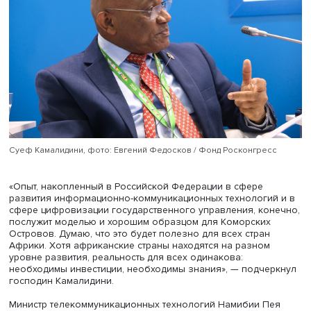
готовы провести образовательные мероприятия в люб
стране Африки для аудитории, которая соберется по
рекомендации профильного министерства или посольст
Министр почты, телекоммуникаций и цифровой экономи
Коморских Островов Суеф Камалидини отметил значит
преимущества цифровизации госуправления как для
государства, так и для граждан и зарубежных контраген
Он рассказал, что за счет внедрения цифровых технол
таможенная служба Коморских Островов в три раза
сократила время обработки грузов за последние два г