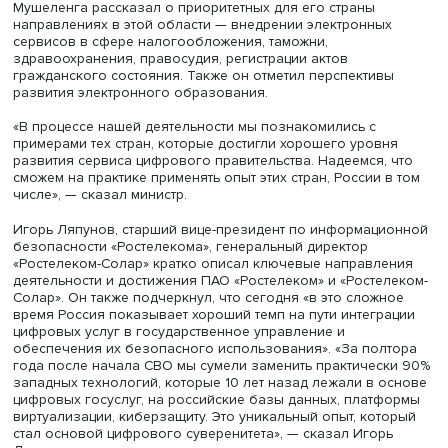
Суеф Камалидини, фото: Евгений Федосков / Фонд Росконгре
«Опыт, накопленный в Российской Федерации в сфере
развития информационно-коммуникационных технологи
сфере цифровизации государственного управления, ко
послужит моделью и хорошим образцом для Коморски
Островов. Думаю, что это будет полезно для всех стран
Африки. Хотя африканские страны находятся на разном
уровне развития, реальность для всех одинакова:
необходимы инвестиции, необходимы знания», — подче
господин Камалидини.
Министр телекоммуникационных технологий Намибии П
Мушеленга рассказал о приоритетных для его страны
направлениях в этой области — внедрении электронны