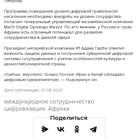
сервисов в сфере налогообложения, таможни,
здравоохранения, правосудия, регистрации актов
гражданского состояния. Также он отметил перспектив
развития электронного образования.
«В процессе нашей деятельности мы познакомились с
примерами тех стран, которые достигли хорошего уров
развития сервиса цифрового правительства. Надеемся,
сможем на практике применять опыт этих стран, России 
числе», — сказал министр.
Игорь Ляпунов, старший вице-президент по информац
безопасности «Ростелекома», генеральный директор
«Ростелеком-Солар» кратко описал ключевые направл
деятельности и достижения ПАО «Ростелеком» и «Росте
Солар». Он также подчеркнул, что сегодня «в это слож
время Россия показывает хороший темп на пути интегр
цифровых услуг в государственное управление и
обеспечения их безопасного использования». «За пол
года после начала СВО мы сумели заменить практичес
западных технологий, которые 10 лет назад лежали в 
цифровых госуслуг, на российские базы данных, плат
виртуализации, киберзащиту. Это уникальный опыт, кот