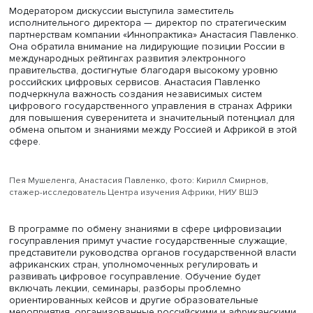
Центр изучения Африки ВШЭ и «Иннопрактика» предста
программу по обмену знаниями в сфере цифровизации
госуправления. Она стартует уже этой осенью в Санкт-
Петербурге, рассказал директор Центра изучения Афри
НИУ ВШЭ, координатор программы
Андрей Маслов
на
круглом столе «Трансфер компетенций: обмен опытом в
цифровизации госуправления». Мероприятие прошло н
площадке второго экономического и гуманитарного ф
Россия — Африка.
Модератором дискуссии выступила заместитель
исполнительного директора — директор по стратегичес
партнерствам компании «Иннопрактика» Анастасия Пав
Она обратила внимание на лидирующие позиции Росси
международных рейтингах развития электронного
правительства, достигнутые благодаря высокому уров
российских цифровых сервисов. Анастасия Павленко
подчеркнула важность создания независимых систем
цифрового государственного управления в странах Аф
для повышения суверенитета и значительный потенциа
обмена опытом и знаниями между Россией и Африкой в
сфере.