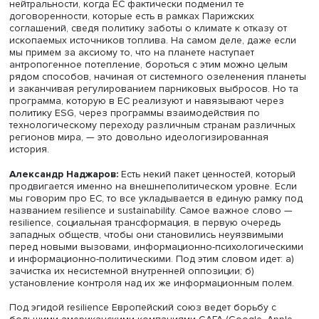
— Можете привести пример такой скоординированн
повестки, необязательно на примере санкций?
Екатерина:
Например, зеленая повестка G7. Она была
вброшена и развита в первую очередь Европейским с
и то, что относится к ней, чаще всего инициируется
внутренними институтами и рабочими группами под эги
Евросоюза. По большому счету, зеленая повестка ЕС —
на сегодняшний день идеологическое обрамление об
движения Евросоюза как в политическом, так и в
экономическом и общественном контексте.
— А какие еще жесткие идеологемы вы бы могли на
которые могут быть использованы для политическо
манипуляции?
Екатерина:
Программа достижения климатической
нейтральности, когда ЕС фактически подменил те
договоренности, которые есть в рамках Парижских
соглашений, сведя политику заботы о климате к отказу 
ископаемых источников топлива. На самом деле, даже 
мы примем за аксиому то, что на планете наступает
антропогенное потепление, бороться с этим можно цел