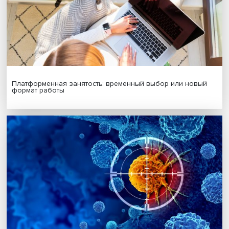
многое зависит от конкретного предмета санкций, но
алгоритм в принципе идентичный.
Дата публикации: 18.10.2024
Автор:
Сергей Сычев, ведущий эксперт ИСИЭЗ НИУ ВШ
санкции
прогноз
Поделиться
Будь всегда в курсе !
Подпишись на наши новости: