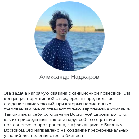
предполагает достаточно жесткое ограничение как
политического поля, так и политического дискурса в це
Фактически под красивыми словами скрывается устано
достаточно жесткого наднационального контроля над
информационным и политическим полем. Такова вторая
этой большой внешнеполитической повестки.
— Как вы считаете, ведется ли со стороны Евросюз
аналогичная работа в отношении России? Насколько
представления о нас, наших мотивах и ресурсах аде
действительности?
Александр:
Наша страна с начала 90-х годов пыталась
выстроить партнерские отношения с ЕС, но Европа
воспринимала развал СССР как нашу капитуляцию, в то
числе ценностную. Соответственно, они нас не изучали,
как мы им казались просто большой страной, которая
обязана встроиться в их ценностный и — в первую оче
правовой ряд. В основе политики ЕС лежат не танки, не
жесткая сила и даже не идеологическая сила, а в перв
очередь правовое измерение, подтягивание под
собственные стандарты всего взаимодействия с третьи
странами.