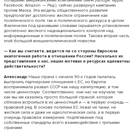
рядом способов, начиная от системного озеленения п
и заканчивая регулированием парниковых выбросов. Н
программа, которую в ЕС реализуют и навязывают чер
политику ESG, через программы взаимодействия по
технологическому переходу различным странам разли
регионов мира, — это довольно идеологизированная
история.
Александр Наджаров:
Есть некий пакет ценностей, кот
продвигается именно на внешнеполитическом уровне. 
мы говорим про ЕС, то все укладывается в единую рамк
названием resilience и sustainability. Самое важное сло
resilience, социальная трансформация, в первую очеред
западных обществ, чтобы они становились неуязвимы
перед новыми вызовами, информационно-психологиче
и информационно-политическими. Под этим словом идет
зачистка их несистемной внутренней оппозиции; б)
установление контроля над их же информационным по
Под эгидой resilience Европейский союз ведет борьбу с
большими американскими компаниями GAFA (Google, Ap
Facebook, Amazon. —
Ред.
), сейчас развернул кампанию
против Маска. Эта модель общественного развития