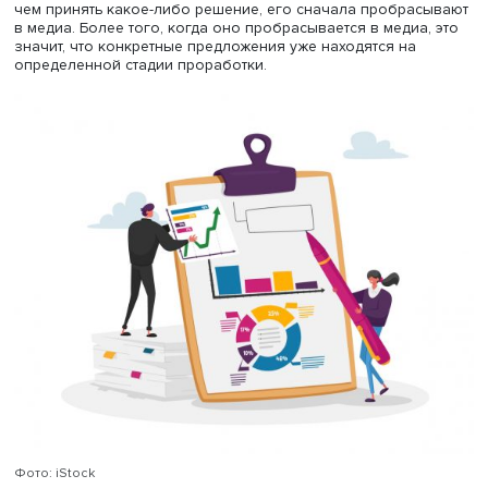
Скорее всего, нет.
Вторичные санкции, особенно со стороны ЕС, возникли
потому, что первичные не работают должным образом.
Политической мотивацией европейских санкций было
желание подорвать российский военный потенциал. Так
это не привело к каким-то серьезным негативным
последствиям для российской экономики, начался сле
этап — перекрытие альтернативных торгово-экономиче
каналов для нашей экономики, санкции против стран-
посредников. Мы сейчас составляем прогноз, как они э
санкции будут вводить.
У нас уже есть понимание, кто является обслуживающи
аналитическим аппаратом для Еврокомиссии и G7, мы 
основную аналитическую обслуживающую сетку. Наш 
направлен на аналитические центры, некоммерческие
организации, бизнес-ассоциации, которые сидят на
брюссельском денежном потоке. Они бенефициары
наднационального европейского проекта и занимаются
грубо говоря, расследованием в отношении наших
контрагентов.