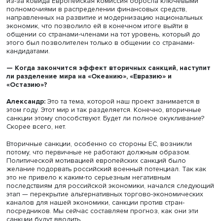
как их присоединили, так они ведут себя со странами
постсоветского пространства, с африканцами, с Ближни
Востоком. Это направлено на создание преференциал
условий для ведения своего бизнеса.
Когда вся Центральная и Восточная Европа вступила в
Европейский союз и НАТО, мы фактически потеряли вс
центрально- и восточноевропейские рынки. В значител
степени то же самое происходит в последние годы в Юг
Восточной Европе. То, что они в военно-стратегическо
смысле интегрированы в НАТО, угрожает нашим военн
гипотезам и концепциям отсутствия буфера. После всту
этих стран в Европейский союз мы наблюдаем согласо
внешнюю политику ЕС, которая несет неприкрытый
антироссийский месседж.
— Европейские институты активно навязывают сво
национальным юрисдикциям. Они действительно
формируют политику Европы?
Екатерина:
ЕС никогда не был аморфным объединение
протяжении последних 25 лет происходила трансформа
общеинституциональной, наднациональной рамки