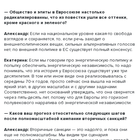
Еврокомиссия — это довольно сложная бюрократическ
наднациональная система, а на национальном уровне е
крупные лоббисты и спонсоры этого наднациональног
строительства.
— Почему вы уверены, что западный взгляд на Росс
неадекватен, ведь у них есть такие же инструменты,
вас?
Екатерина:
Наше отличие в том, что, используя пример
же самые механизмы количественного анализа, мы бо
вдумчиво подходим к качественной обработке получе
данных. Самый объективно доступный способ заглянуть
ширму того, что происходит в процессе принятия решен
это начинать читать выдвинутые предложения, ведь, пр
чем принять какое-либо решение, его сначала пробра
в медиа. Более того, когда оно пробрасывается в медиа
значит, что конкретные предложения уже находятся на
определенной стадии проработки.