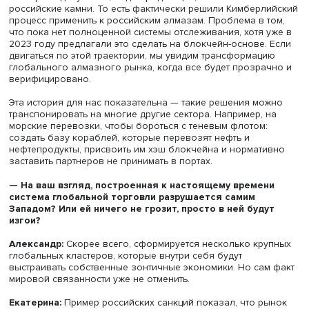
Александр:
Если на национальном уровне какая-то св
взглядов и сохраняется, то, если речь заходит о
внешнеполитических вещах, сильных альтернативных г
нет, по внешней политике в ЕС существует полный конс
Екатерина:
Если мы говорим про энергетическую полит
попытку обеспечить энергетическую независимость, то
понимать, что эта история у Евросоюза существует уже 
десятилетия. В том или ином виде она реализовывалась
середины 70-х годов, просто сейчас она вышла на нов
яркий этап, в других масштабах и с другими задачами.
Соответственно, нет оснований утверждать, что она све
через пять-десять лет, потому что для Европы это гориз
полувекового нарратива об энергетической независим
— Каков ваш прогноз относительно следующих шаг
после полномасштабной кампании вторичных санкц
Александр:
Вторичные санкции — это надолго, и пока 
еще не полномасштабны. Мы видим три сценария
санкционной войны. Первый — это точечные укусы, вт
секторальные санкции, третий — цифровая всеобъемл