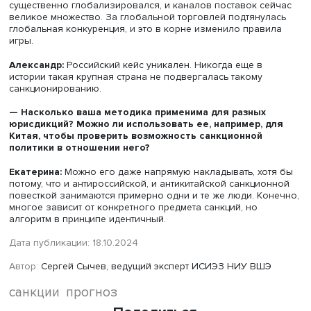
поднадзорность.
Екатерина:
Основная задача и основной элемент конт
по отношению к санкционной повестке — это создание
многосторонних механизмов взаимодействия с любым
набором стран. Но поскольку точечные укусы идут в р
нон-стоп, они влияют на готовность третьих стран выход
какие-то совместные решения. Этот сценарий может
лавинообразно нарасти и перерасти в масштабные
секторальные санкции — это американский подход.
Европейская альтернатива, на наш взгляд, наиболее
неприятна. Мы ее видим на примере алмазной отрасли,
которую очень долго хотели санкционировать, еще до 
Проблема была с правоприменением. Одно дело — зап
покупать алмазы у компании «Алроса», но они будут ид
через ОАЭ или через Индию, где их шлифуют. А как сде
так, чтобы они через третьи страны не шли? Это и был
главный технологический вопрос.
Они очень долго находились в «точке бессилия», когда
политическое решение принято, но нет технической мер
итоге создали некую систему верификации: компании,