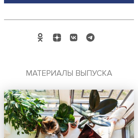
глобальных кластеров, которые внутри себя будут
выстраивать собственные зонтичные экономики. Но са
мировой связанности уже не отменить.
Екатерина:
Пример российских санкций показал, что р
существенно глобализировался, и каналов поставок с
великое множество. За глобальной торговлей подтяну
глобальная конкуренция, и это в корне изменило прав
игры.
Александр:
Российский кейс уникален. Никогда еще в
истории такая крупная страна не подвергалась такому
санкционированию.
— Насколько ваша методика применима для разных
юрисдикций? Можно ли использовать ее, например, 
Китая, чтобы проверить возможность санкционной
политики в отношении него?
Екатерина:
Можно его даже напрямую накладывать, хо
потому, что и антироссийской, и антикитайской санкцио
повесткой занимаются примерно одни и те же люди. Ко