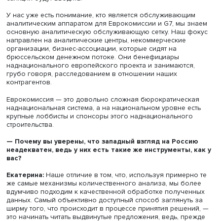
Европейского союза. Внешняя политика на протяжени
последних 20 лет была последовательно консолидиров
Это видно и по внешнеполитической программе ЕС, и по
как особенно за последние семь-восемь лет были
существенно усилены наднациональные полномочия
Европарламента и Еврокомиссии. На фоне разрыва
логистических, экономических и производственных це
из-за ковида Европейская комиссия обросла ключевы
полномочиями в распределении финансовых средств,
направленных на развитие и модернизацию националь
экономик, что позволило ей в конечном итоге выйти в
общении со странами-членами на тот уровень, который
этого был позволителен только в общении со странами
кандидатами.
— Когда закончится эффект вторичных санкций, нас
ли разделение мира на «Океанию», «Евразию» и
«Остазию»?
Александр:
Это та тема, которой наш проект занимаетс
этом году. Этот мир и так разделяется. Конечно, вторич
санкции этому способствуют. Будет ли полное окуклива