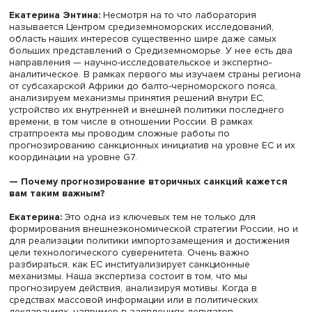
центр научно-технологического и социально-экономиче
прогнозирования». О скрытых пружинах санкционной
политики рассказали директор центра
Екатерина Энтин
аналитик
Александр Наджаров
.
— На что направлен основной исследовательский ф
вашего центра?
Екатерина Энтина:
Несмотря на то что лаборатория
называется Центром средиземноморских исследований
область наших интересов существенно шире даже самы
больших представлений о Средиземноморье. У нее ест
направления — научно-исследовательское и экспертно
аналитическое. В рамках первого мы изучаем страны р
от субсахарской Африки до балто-черноморского пояс
анализируем механизмы принятия решений внутри ЕС,
устройство их внутренней и внешней политики последн
времени, в том числе в отношении России. В рамках
стратпроекта мы проводим сложные работы по
прогнозированию санкционных инициатив на уровне ЕС
координации на уровне G7.
— Почему прогнозирование вторичных санкций каже