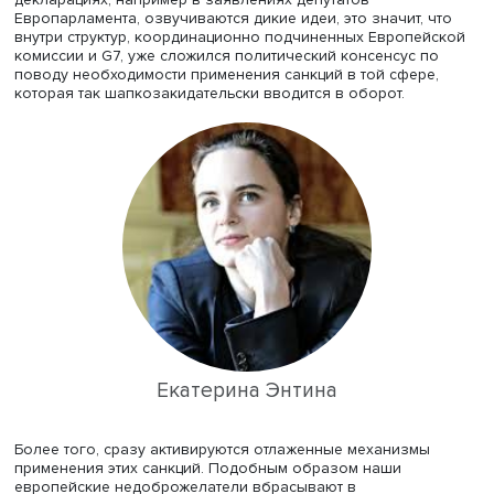
вам таким важным?
Екатерина:
Это одна из ключевых тем не только для
формирования внешнеэкономической стратегии России
для реализации политики импортозамещения и достиж
цели технологического суверенитета. Очень важно
разбираться, как ЕС институализирует санкционные
механизмы. Наша экспертиза состоит в том, что мы
прогнозируем действия, анализируя мотивы. Когда в
средствах массовой информации или в политических
декларациях, например в заявлениях депутатов
Европарламента, озвучиваются дикие идеи, это значит, 
внутри структур, координационно подчиненных Европе
комиссии и G7, уже сложился политический консенсус 
поводу необходимости применения санкций в той сфер
которая так шапкозакидательски вводится в оборот.