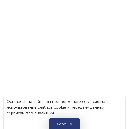
Экономика
Общество
Мир
Наука
Образование
Мнения
Фотогалерея
Видеогалерея
Подкасты
О нас
Контакты
Политика конфиденциальности
Соглашение на обработку персональных данных
Точка зрения и мнения авторов статей не являются официа
позицией НИУ ВШЭ и могут не совпадать с ней