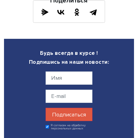
которые обрабатывают алмазы, должны присылать в
Антверпен документы, подтверждающие, что это не
российские камни. То есть фактически решили Кимберл
процесс применить к российским алмазам. Проблема в 
что пока нет полноценной системы отслеживания, хотя 
2023 году предлагали это сделать на блокчейн-основе.
двигаться по этой траектории, мы увидим трансформац
глобального алмазного рынка, когда все будет прозра
верифицировано.
Эта история для нас показательна — такие решения мо
транспонировать на многие другие сектора. Например, 
морские перевозки, чтобы бороться с теневым флотом:
создать базу кораблей, которые перевозят нефть и
нефтепродукты, присвоить им хэш блокчейна и нормат
заставить партнеров не принимать в портах.
— На ваш взгляд, построенная к настоящему време
система глобальной торговли разрушается самим
Западом? Или ей ничего не грозит, просто в ней буд
изгои?
Александр:
Скорее всего, сформируется несколько кр