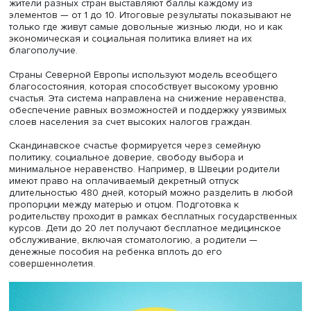
Индекс счастья, напомнила Эллина, базируется на шест
ключевых компонентах: это показатель ВВП на душу
населения, уровень социальной поддержки, ожидаемая
продолжительность жизни, свобода выбора жизненного
щедрость государства и отношение к коррупции. Эти
параметры оцениваются через опросы, в ходе которых
жители разных стран выставляют баллы каждому из
элементов — от 1 до 10. Итоговые результаты показыва
только где живут самые довольные жизнью люди, но и 
экономическая и социальная политика влияет на их
благополучие.
Страны Северной Европы используют модель всеобще
благосостояния, которая способствует высокому уров
счастья. Эта система направлена на снижение неравенс
обеспечение равных возможностей и поддержку уязв
слоев населения за счет высоких налогов граждан.
Скандинавское счастье формируется через семейную
политику, социальное доверие, свободу выбора и
минимальное неравенство. Например, в Швеции родите
имеют право на оплачиваемый декретный отпуск