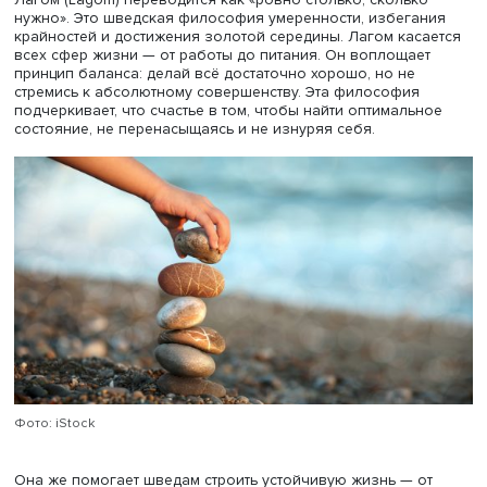
Эллина Донец также обратила внимание на философи
скандинавских стран, которая помогает поддерживать
высокий уровень счастья, — это хюгге, лагом и закон Я
Хюгге (Hygge) — это датское искусство наслаждаться
мелочами.
Майк Викинг, основатель Института исследования счаст
Дании и автор книг о хюгге, подчеркивает, что это не т
комфорт, но и способность находить радость в повсед
моментах. Хюгге учит создавать вокруг себя атмосферу
и укреплять социальные связи. Можно сказать, что хюг
это умение находить комфорт даже в условиях дискомф
Например, добавление в утренний ритуал чего-то прия
вроде любимого напитка перед началом трудного дня.
Лагом (Lagom) переводится как «ровно столько, скольк
нужно». Это шведская философия умеренности, избега
крайностей и достижения золотой середины. Лагом кас
всех сфер жизни — от работы до питания. Он воплощае
принцип баланса: делай всё достаточно хорошо, но не
стремись к абсолютному совершенству. Эта философия