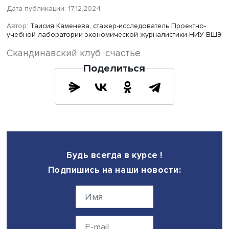
Фото: iStock
Особое внимание уделяется детям. Детей уважают, их
поддерживают, понимая, что только так можно построит
гармоничное и счастливое общество. А отношения меж
коллегами и между учителями и студентами строятся на
равных, что создает атмосферу доверия и открытости.
Скандинавские страны давно стали символом высоког
качества жизни и устойчивого счастья. Их успех основа
только на экономических показателях, но и на особом
мировоззрении, где баланс, уют и уважение к другим и
ключевые роли. Философии хюгге и лагом учат радова
моментам, находить гармонию и избегать крайностей, а
скандинавская модель всеобщего благосостояния
демонстрирует, как доверие и забота о каждом члене
общества создают прочный фундамент для счастливой 
Завершая свою лекцию, Эллина отмечает, что воплотить
модель в других странах нелегко, но возможно. Это тре