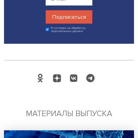
пересмотра ценностей, укрепления социальных связей 
формирования культуры доверия. Опыт скандинавов
показывает, что счастье начинается с малого — с умен
заботиться о себе и окружающих, уважая природу, люд
свои собственные потребности. Возможно, именно это 
главный урок, который мы можем извлечь из опыта жит
северных стран.
Дата публикации: 17.12.2024
Автор:
Таисия Каменева, стажер-исследователь Проектн
учебной лаборатории экономической журналистики Н
Скандинавский клуб
счастье
Поделиться