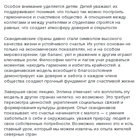
Скандинавы стремятся к гармонии между работой и отд
Например, в Швеции популярны короткие перерывы на
и выпечку («фика»), которые помогают восстановить си
Переработки в этих странах не приветствуются, скорее
считаются признаком плохой организации.