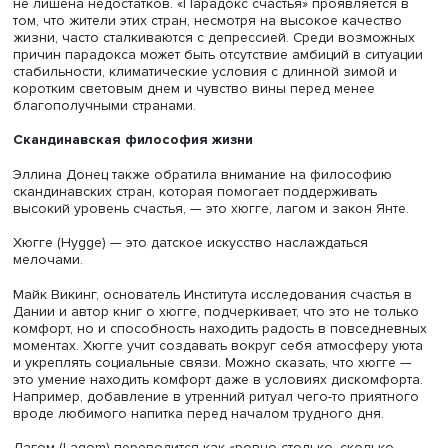
Люди в скандинавских странах доверяют друг другу: ур
преступности низок, а случаи воровства настолько редк
родители могут даже спокойно оставить детские коляск
малышами перед кафе. Помимо этого, в обществе акти
развиты экологические и волонтерские инициативы, ко
укрепляют социальную сплоченность. В этих странах
присутствует свобода в самом широком смысле слова:
имеют право выбирать свою жизненную траекторию бе
давления и дискриминации.
Однако, как отмечает Эллина, скандинавская модель сч
не лишена недостатков. «Парадокс счастья» проявляетс
том, что жители этих стран, несмотря на высокое качест
жизни, часто сталкиваются с депрессией. Среди возмо
причин парадокса может быть отсутствие амбиций в сит
стабильности, климатические условия с длинной зимой
коротким световым днем и чувство вины перед менее
благополучными странами.
Скандинавская философия жизни