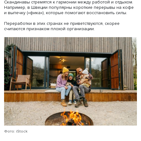
всему. Например, шведы советуют есть любимую еду с
удовольствием, но не переедать, чтобы сохранить радос
вкуса.
Закон Янте был сформулирован датско-норвежским
писателем Акселем Сандемусе в романе «Беглец пересе
свой след». Основной принцип закона Янте состоит в то
общество в целом важнее амбиций отдельного человек
Согласно этой концепции, коллективные достижения и
благополучие первичны, а индивидуальные — вторичн
даже порицаются. Одно из правил гласит: «Не думай, чт
особенный».
Закон Янте часто критикуют: в XXI веке он нередко
воспринимается как тормозящий развитие индивидуал
предпринимательства. Особенно это мешает в бизнесе,
успех часто связан с проявлением амбиций.
Путь к гармонии
Сегодня скандинавские страны начали отходить от стро
принципов, акцентируя внимание на уважении к
индивидуальности.