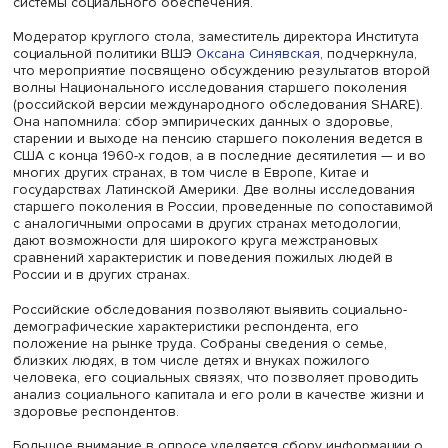
Открывая встречу, проректор НИУ ВШЭ, инициатор соз
НЦМУ
Лилия Овчарова
отметила растущее значение
исследований старения и активного долголетия в Росси
поскольку старение населения и рост доли пожилых лю
вызванные увеличением продолжительности жизни, ст
одновременно достижением и вызовом для медицины 
системы социального обеспечения.
Модератор круглого стола, заместитель директора Инст
социальной политики ВШЭ
Оксана Синявская
, подчеркн
что мероприятие посвящено обсуждению результатов 
волны Национального исследования старшего поколе
(российской версии международного обследования SH
Она напомнила: сбор эмпирических данных о здоровье
старении и выходе на пенсию старшего поколения веде
США с конца 1960-х годов, а в последние десятилетия 
многих других странах, в том числе в Европе, Китае и
государствах Латинской Америки. Две волны исследов
старшего поколения в России, проведенные по сопост
с аналогичными опросами в других странах методологи
дают возможности для широкого круга межстрановых
сравнений характеристик и поведения пожилых людей 