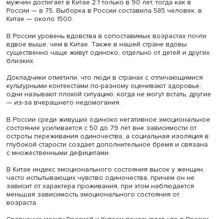
Фото: iStock / heckepics
Алла Макаренцева и Светлана Бирюкова стремились вы
отличия национальных контекстов одиночества и его с
другими социальными состояниями, а также то, как в ст
проживают одиночество. Работа сфокусирована на
женщинах, поскольку из-за большей средней
продолжительности жизни они чаще остаются одни. Уч
обратили внимание, что в Китае продолжительность жи