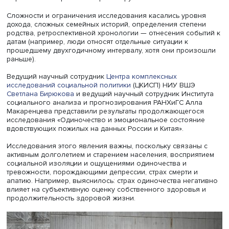
обследование пока носит среднесрочный характер, но 
временем может стать долгосрочным.
Обследования проводились в конце 2021 и 2023 годов,
первой волне были проведены более 3000 интервью, 
второй были опрошены 1684 человека из второй волн
после чего выборка была достроена за счет включени
новых респондентов. По словам Анны Андреенковой, то
56% респондентов первой волны удалось опросить во 
волне, — хороший результат, часть отказов объяснялас
соображениями здоровья, а также безопасности, и
исследователи надеются опросить их в третьей волне.
Об изменениях здоровья за период между волнами
сообщили 48% респондентов, в том числе ухудшилось 
38%, улучшилось — у 8%, 6% получили инвалидность, а 
опрошенных перенесли коронавирус.
Сложности и ограничения исследования касались уров
дохода, сложных семейных историй, определения степе
родства, ретроспективной хронологии — отнесения соб
датам (например, люди относят отдельные ситуации к
прошедшему двухгодичному интервалу, хотя они прои