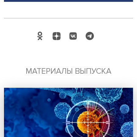
людей с их высоким уровнем выше доля тех, кто испыт
гордость реже, чем хотелось бы, но в целом более
положительно ситуацию в стране склонны оценивать
респонденты с высоким статусом и материальным
благополучием.
«Первые результаты продемонстрировали содержатель
связи между составляющими отношения россиян к сво
стране и различными характеристиками их частной жизн
Более тщательное их изучение — задача дальнейших
исследований», — резюмировали Владимир Магун и
Маргарита Фабрикант.
В завершение круглого стола его участники высказали
продолжение проекта, что позволит создать по-настоя
долгосрочное лонгитюдное исследование.
Дата публикации: 24.05.2024
Автор:
Павел Аптекарь
старшее поколение
активное долголети