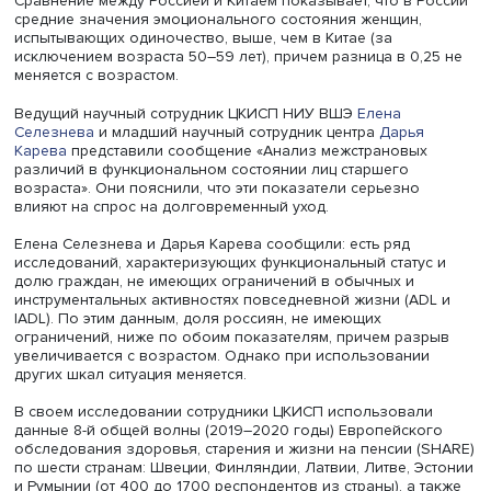
выше и меньше гендерный разрыв: соотношение женщ
мужчин достигает в Китае 2:1 только в 90 лет, тогда как 
России — в 75. Выборка в России составила 585 челове
Китае — около 1500.
В России уровень вдовства в сопоставимых возрастах 
вдвое выше, чем в Китае. Также в нашей стране вдовы
существенно чаще живут одиноко, отдельно от детей и 
близких.
Докладчики отметили, что люди в странах с отличающи
культурными контекстами по-разному оценивают здоров
одни называют плохой ситуацию, когда не могут встать,
— из-за вчерашнего недомогания.
В России среди живущих одиноко негативное эмоцион
состояние усиливается с 50 до 79 лет вне зависимости 
остроты переживания одиночества, а социальная изол
глубокой старости создает дополнительное бремя и св
с множественными дефицитами.
В Китае индекс эмоционального состояния высок у жен
часто испытывающих чувство одиночества, причем он 