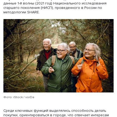
зависит от характера проживания, при этом наблюдает
меньшая зависимость эмоционального состояния от
возраста.
Сравнение между Россией и Китаем показывает, что в 
средние значения эмоционального состояния женщин,
испытывающих одиночество, выше, чем в Китае (за
исключением возраста 50–59 лет), причем разница в 0,
меняется с возрастом.
Ведущий научный сотрудник ЦКИСП НИУ ВШЭ
Елена
Селезнева
и младший научный сотрудник центра
Дарья
Карева
представили сообщение «Анализ межстрановы
различий в функциональном состоянии лиц старшего
возраста». Они пояснили, что эти показатели серьезно
влияют на спрос на долговременный уход.
Елена Селезнева и Дарья Карева сообщили: есть ряд
исследований, характеризующих функциональный стату
долю граждан, не имеющих ограничений в обычных и
инструментальных активностях повседневной жизни (AD
IADL). По этим данным, доля россиян, не имеющих
ограничений, ниже по обоим показателям, причем раз