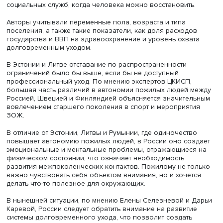
увеличивается с возрастом. Однако при использовани
других шкал ситуация меняется.
В своем исследовании сотрудники ЦКИСП использовал
данные 8-й общей волны (2019–2020 годы) Европейско
обследования здоровья, старения и жизни на пенсии (
по шести странам: Швеции, Финляндии, Латвии, Литве, Э
и Румынии (от 400 до 1700 респондентов из страны), а 
данные 1-й волны (2021 год) Национального исследова
старшего поколения (НИСП), проведенного в России п
методологии SHARE.