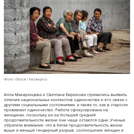
раньше).
Ведущий научный сотрудник
Центра комплексных
исследований социальной политики
(ЦКИСП) НИУ ВШЭ
Светлана Бирюкова
и ведущий научный сотрудник Инсти
социального анализа и прогнозирования РАНХиГС Алл
Макаренцева представили результаты продолжающего
исследования «Одиночество и эмоциональное состоян
вдовствующих пожилых на данных России и Китая».
Исследования этого явления важны, поскольку связан
активным долголетием и старением населения, восприя
социальной изоляции и ощущениями одиночества и
тревожности, порождающими депрессии, страх смерти и
апатию. Например, выяснилось: страх одиночества нег
влияет на субъективную оценку собственного здоровья
продолжительность здоровой жизни.