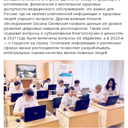
России и в других странах.
Российские обследования позволяют выявить социаль
демографические характеристики респондента, его
положение на рынке труда. Собраны сведения о семье,
близких людях, в том числе детях и внуках пожилого
человека, его социальных связях, что позволяет прово
анализ социального капитала и его роли в качестве жи
здоровье респондентов.
Большое внимание в опросе уделяется сбору информа
когнитивном, физическом и ментальном здоровье,
доступности медицинского обслуживания, что важно д
России, где не хватает комплексной информации о здо
людей старшего возраста. Другим важным блоком
обследования Оксана Синявская назвала данные об у
развития цифровых навыков респондентов. Также оно
содержит вопросы о субъективном благополучии и ценн
в 2021 году были включены вопросы об эйджизме, а в 
— о гордости за страну. Сочетание информации о разл
сферах жизни респондентов позволяет разрабатывать
интегральные оценки качества жизни пожилых людей.