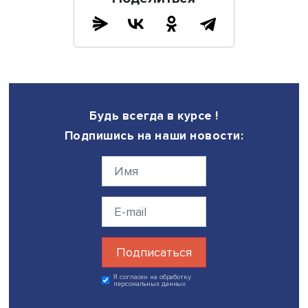
Фото: mos.ru
Возраст влияет на все ответы: чем старше респондент, 
больше выражено положительное отношение к стране 
разным параметрам. На уровень гордости за страну
позитивно влияет просмотр новостей по телевизору, то
как их изучение в интернете имеет слабый отрицательн
эффект.
Докладчики обратили внимание, что люди не компенси
проблемы частной жизни интересом к общественной,
напротив, удовлетворенность семейной ситуацией
положительно отражается на восприятии положения в с
Также на его восприятие позитивно влияют показател
генерализованного доверия.
Несколько отстраненное отношение к стране дает мен
значимых эффектов. Любопытна связь с доходами: сре