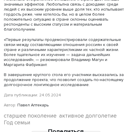
Более 90% опрошенных в 2023 году чувствуют очень с
или довольно сильную связь с Россией, примерно така
доля респондентов очень или в какой-то мере гордятся 
что живут в нашей стране. Более выраженная вера в
превосходство (Россия лучше большинства стран) встр
несколько реже, но также велика: так думают около 75
этом подавляющее большинство уверено, что для усп
развития страны необходимо признавать ее недостатки