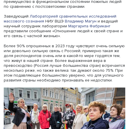
Фото: iStock / vorDa
Среди ключевых функций выделялись способность дел
покупки, ориентироваться в городе, что отвечает интер
социальных служб, когда человека можно восстановить
Авторы учитывали переменные пола, возраста и типа
поселения, а также такие показатели, как доля расходо
государства и ВВП на здравоохранение и уровень охва
долговременным уходом.
В Эстонии и Литве отставание по распространенности
ограничений было бы выше, если бы не доступный
профессиональный уход. По мнению экспертов ЦКИСП,
большая часть различий в автономии пожилых людей 