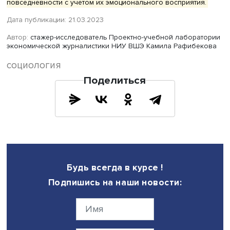
с ними не надо, стоит поручить это дело городским слу
Со второй группой — «теми, кого привел человек» — де
обстоят хуже. Их приводят или браконьеры, что являет
практикой незаконной и незащищенной, или зоопарки.
втором случае, с одной стороны, есть правовое поле и
гарантии, а с другой — существуют же и контактные зоо
«Контактные зоопарки вызывают у животных стресс из-
постоянного взаимодействия с людьми, — отмечает Дм
Никифоренко, — тогда возникает проблема безопаснос
непонятно, кому хуже — животным или людям». В таком
случае взаимодействие диких животных с городской с
происходит неполноценно и негативно, потому что их
насильно вытаскивают из естественной среды обитания
По словам докладчика, использование контактных
зоопарков, а также попытки некоторых горожан содерж
обычных квартирах диких животных является одним из
этически острых вопросов.
Рабочая группа «Городская повседневность на микроу
пространственные практики, эмоции, темпоральность»
занимается исследованием организованности городск