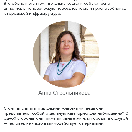
Интересно, что первое дикое животное, которое приход
голову горожанину, — белка, хотя их гораздо меньше, ч
же бездомных собак и кошек, которые также относятся
диким, отмечает доцент
кафедры методов сбора и анал
социологической информации
факультета социальных 
руководитель рабочей проектной группы
Анна Стрельн
Это объясняется тем, что дикие кошки и собаки тесно
вплелись в человеческую повседневность и приспособ
к городской инфраструктуре.