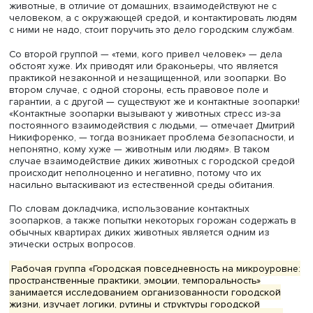
Фото: iStock
Студент первого курса ОП «
Социология
» Дмитрий
Никифоренко решил рассмотреть взаимодействие чело
дикого животного на примере двух групп: «те, кто приш
самостоятельно» и «те, кого привел человек».
Животные из первой группы попадают в город по вес
причинам, таким как голод, нужда или природные катас
Одна их часть, например медведи, зубры, волки, не
адаптируется к городской среде. Присутствие таких жи
в городе опасно, и они часто попадают под колеса
автотранспорта. Другая часть этой же группы — лисы, з
белки — приспосабливается лучше. Их манит обилие п
мест проживания. Дмитрий Никифоренко отметил, что д
животные, в отличие от домашних, взаимодействуют не 
человеком, а с окружающей средой, и контактировать 