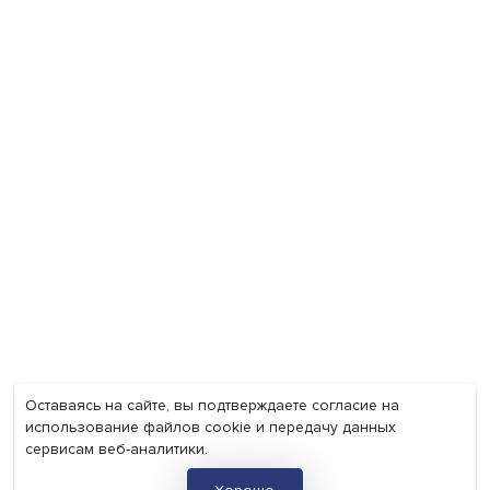
Экономика
Общество
Мир
Наука
Образование
Мнения
Фотогалерея
Видеогалерея
Подкасты
О нас
Контакты
Политика конфиденциальности
Соглашение на обработку персональных данных
Точка зрения и мнения авторов статей не являются официа